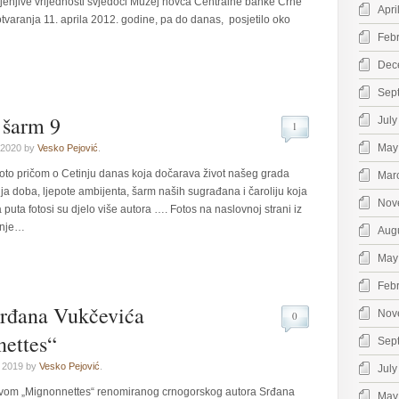
enjive vrijednosti svjedoči Muzej novca Centralne banke Crne
Apri
tvaranja 11. aprila 2012. godine, pa do danas, posjetilo oko
Feb
Dec
Sep
 šarm 9
July
1
May
 2020 by
Vesko Pejović
.
oto pričom o Cetinju danas koja dočarava život našeg grada
Mar
nja doba, ljepote ambijenta, šarm naših sugrađana i čaroliju koja
Nov
 puta fotosi su djelo više autora …. Fotos na naslovnoj strani iz
inje…
Aug
May
Feb
Srđana Vukčevića
Nov
0
ettes“
Sep
, 2019 by
Vesko Pejović
.
July
ivom „Mignonnettes“ renomiranog crnogorskog autora Srđana
May