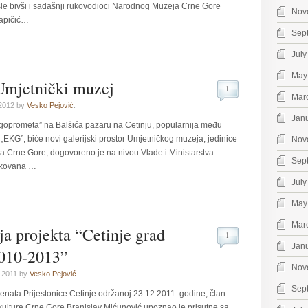
 misle bivši i sadašnji rukovodioci Narodnog Muzeja Crne Gore
Nov
Kapičić…
Sep
July
May
mjetnički muzej
1
Mar
 2012 by
Vesko Pejović
.
Jan
goprometa” na Balšića pazaru na Cetinju, popularnija među
„EKG”, biće novi galerijski prostor Umjetničkog muzeja, jedinice
Nov
 Crne Gore, dogovoreno je na nivou Vlade i Ministarstva
Sep
fikovana …
July
May
Mar
ja projekta “Cetinje grad
1
Jan
2010-2013”
Nov
 2011 by
Vesko Pejović
.
Sep
Senata Prijestonice Cetinje održanoj 23.12.2011. godine, član
r kulture Crne Gore Branislav Mićunović upoznao je prisutne sa