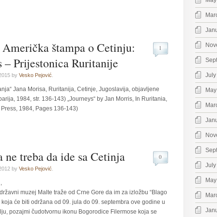
May
Mar
Jan
– Američka štampa o Cetinju:
Nov
1
 – Prijestonica Ruritanije
Sep
July
 2015 by
Vesko Pejović
.
anja“ Jana Morisa, Ruritanija, Cetinje, Jugoslavija, objavljene
May
rija, 1984, str. 136-143) „Journeys“ by Jan Morris, In Ruritania,
Mar
y Press, 1984, Pages 136-143)
Jan
Nov
Sep
 ne treba da ide sa Cetinja
0
July
 2012 by
Vesko Pejović
.
May
,
 državni muzej Malte traže od Crne Gore da im za izložbu “Blago
Mar
 koja će biti odr­žana od 09. jula do 09. septembra ove godine u
Jan
mlju, pozajmi čudotvornu ikonu Bogorodice Filermose koja se