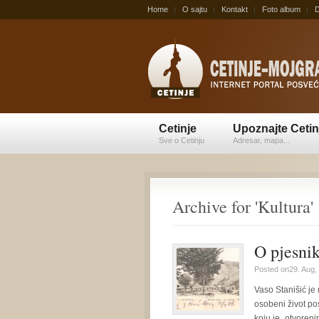
Home
O sajtu
Kontakt
Foto album
D
Cetinje
Upoznajte Cetin
Sve o Cetinju
Adresar, mapa...
Archive for 'Kultura'
O pjesnik
Posted on29. Aug,
Vaso Stanišić je
osobeni život pos
koju je „otvoreni