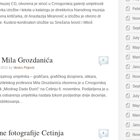
 muzej CG, otvorena je sinoć u Crnogorskoj galeriji umjetnosti
Feb
rka izložbe i teksta u katalogu je direktorica Narodnog muzeja
vna kritičarka, dr Anastazija Miranović a izložbu je otvorio dr
Nov
. Kustosi-kordinatori izložbe su Snežana Ivović i Miloš
Sep
July
May
i Mila Grozdanića
Mar
0
Jan
 2015 by
Vesko Pejović
.
jalnog umjetnika – grafičara, grafičkog dizajnera, slikara,
Nov
itetskog profesora Mila Grozdanića otvorena je u Crnogorskoj
Sep
sti „Miodrag Dado Đurić“ na Cetinju 6. novembra. Podijeljena je u
 ostvarenja umjetnika nastala tokom posljednje dvije decenije,
July
g oblikovanja…
May
Mar
Jan
e fotografije Cetinja
4
Nov