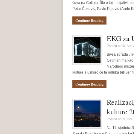
čuva na Cetinju. Što o toj inicijativi
Petar Ćuković, Pavle Pejović i Anđe 
Continue Reading
EKG za U
Posted on20. Apr,
Bivša zgrada „Tr
Cetinjanima kao 
Narodnog muzeja
kulture a uskoro će ta odluka biti veri
Continue Reading
Realizaci
kulture 
Posted on29. Dec,
Na 11. sjednici 
Senata Prijestonice Cetinje i minista