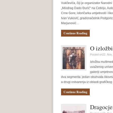
Vukčevića, čiji je organizator Narodni
„Miodrag Dado Đurić“ na Cetinju. Auto
Crne Gore, istoričarka umjetnosti i liko
Ivan Vuković, gradonačelnik Podgorice
Marjanović…
Continue Reading
O izložb
Posted on22. Nov,
Izložba multimedi
uvaženog univerz
galeriji umjetno
dva segmenta: jedan obuhvata likovna
a drugi ostvarenja iz oblasti grafičko
Continue Reading
Dragocjen