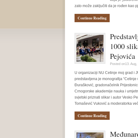
zato može zaključiti da je rođen kao p
Continue Reading
Predstavl
1000 slik
Pejovića
Posted on13. Aug,
U organizaciji NU Cetinje moj grad i J
predstavljena je monografija “Cetinje 
Đurašković, gradonačelnik Prijestonic
Crnogorske akademije nauka i umjetnos
svjetski priznati slikar i autor Vesko 
Tomašević Vuković a moderatorka veče
Continue Reading
Međunaro