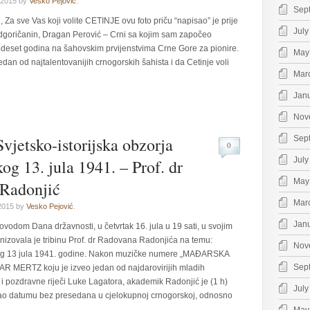
 2015 by
Vesko Pejović
.
Sep
, Za sve Vas koji volite CETINJE ovu foto priču “napisao” je prije
July
goričanin, Dragan Perović – Crni sa kojim sam započeo
edeset godina na šahovskim prvijenstvima Crne Gore za pionire.
May
dan od najtalentovanijih crnogorskih šahista i da Cetinje voli
Mar
Jan
Nov
Svjetsko-istorijska obzorja
Sep
0
July
og 13. jula 1941. – Prof. dr
May
Radonjić
Mar
 2015 by
Vesko Pejović
.
Jan
vodom Dana državnosti, u četvrtak 16. jula u 19 sati, u svojim
nizovala je tribinu Prof. dr Radovana Radonjića na temu:
Nov
skog 13 jula 1941. godine. Nakon muzičke numere „MAĐARSKA
Sep
R MERTZ koju je izveo jedan od najdarovirijih mladih
 i pozdravne riječi Luke Lagatora, akademik Radonjić je (1 h)
July
ao datumu bez presedana u cjelokupnoj crnogorskoj, odnosno