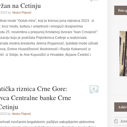
ržan na Cetinju
Foto g
 2023 by
Vesko Pejović
.
ival mode “Golub mira”, koji je krenuo juna mjeseca 2023. iz
 kroz modu, kulturu i umjetnost i omogući dizajnerima
tu 25. novembra u prepunoj Kristalnoj dvorani “Ivan Crnojević”
ciju koju je podržala Prijestonica Cetinje a realizovala
riznata modna kreatorka Jelena Roganović, ljubitelji mode uživali
ova, Emine Husedžinović Ibrahimović i Razije Kokanović iz
ć iz Srbije, te Ane Kujundžić iz Hrvatske, Bojane Čelebić i
ička riznica Crne Gore:
0
vca Centralne banke Crne
Cetinju
Arhiv
 2023 by
Vesko Pejović
.
Jun
pohvali novčanim bogatstvom, pažljivo sakupljanim vjekovima