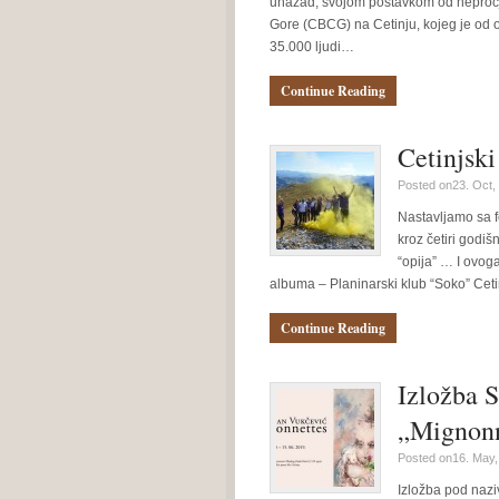
unazad, svojom postavkom od neprocj
Gore (CBCG) na Cetinju, kojeg je od o
35.000 ljudi…
Continue Reading
Cetinjski
Posted on23. Oct,
Nastavljamo sa f
kroz četiri godiš
“opija” … I ovoga
albuma – Planinarski klub “Soko” Cet
Continue Reading
Izložba 
„Mignonn
Posted on16. May
Izložba pod naz