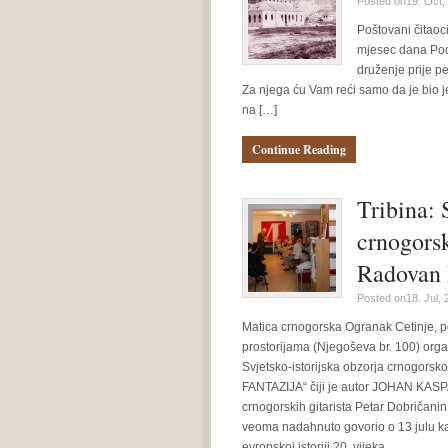
Posted on19. Oct,
Poštovani čitaoci
mjesec dana Pod
druženje prije p
Za njega ću Vam reći samo da je bio je
na […]
Continue Reading
Tribina: 
crnogorsk
Radovan 
Posted on18. Jul,
Matica crnogorska Ogranak Cetinje, po
prostorijama (Njegoševa br. 100) orga
Svjetsko-istorijska obzorja crnogor
FANTAZIJA“ čiji je autor JOHAN KASPA
crnogorskih gitarista Petar Dobričanin
veoma nadahnuto govorio o 13 julu k
evropskoj istoriji 20. vijeka…