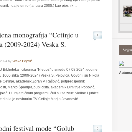
jesnik i da je umro (januara 2008.) kao pjesnik…
jena monografija “Cetinje u
1
a (2009-2024) Veska S.
Vrije
 2024 by
Vesko Pejović
.
U Biblioteka i čitaonica “Njegoš” u srijedu 07.08.2024. godine
Automat
u 1000 slika (2009-2024) Veska S. Pejovića. Govorili su Nikola
e Cetinje, akademik Zoran P. Rašović, potpredsjednik
ti, Marko Špadijer, publicista. akademik Dimitrije Popović,
Pejović. U umjetničkom programu čuli su se zvuci violine Ljubice
ri bila je novinarka TV Cetinje Marija Jovanović…
dni festival mode “Golub
0