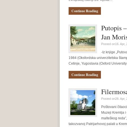
Continue Reading
Putopis 
Jan Moris
Posted on16. Apr,
-Iz knjige „Putov
1984 (Oksfordska univerzitetska štampa
Cetinje, Yugoslavia (Oxford Universit
Continue Reading
Filermosa
Posted on28. Apr,
Poštovani čitaoci
Muzeji Kremlja i
malteškog reda”,
takozvanoj Patrijarhovoj palati u Kre