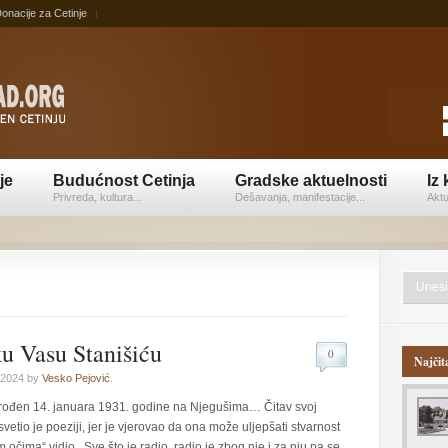
onacije za Cetinje
je
Budućnost Cetinja
Gradske aktuelnosti
Iz 
Privreda, kultura...
Dešavanja, manifestacije...
Aktu
u Vasu Stanišiću
0
Najčit
 2024 by
Vesko Pejović
.
 rođen 14. januara 1931. godine na Njegušima… Čitav svoj
vetio je poeziji, jer je vjerovao da ona može uljepšati stvarnost
m očima“ vidio . Sve što je radio, radio je zbog nje i za nju pa se