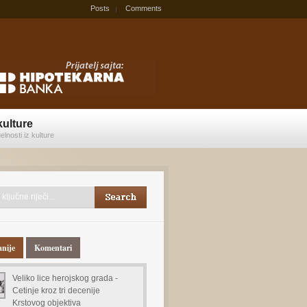
Posts
Comments
kulture
elnosti iz kulture
anije
Komentari
Veliko lice herojskog grada -
Cetinje kroz tri decenije
Krstovog objektiva