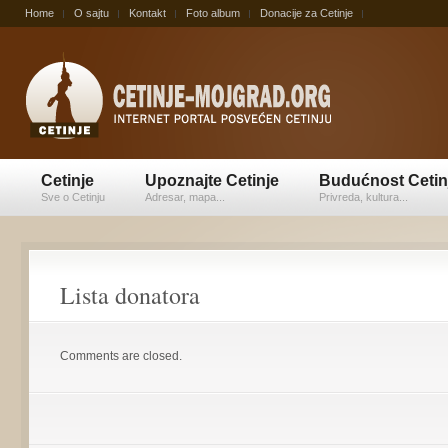
Home
O sajtu
Kontakt
Foto album
Donacije za Cetinje
Cetinje
Upoznajte Cetinje
Budućnost Cetin
Sve o Cetinju
Adresar, mapa...
Privreda, kultura...
Lista donatora
Comments are closed.