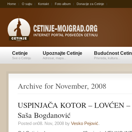
Home
O sajtu
Kontakt
Foto album
Donacije za Cetinje
Cetinje
Upoznajte Cetinje
Budućnost Cetin
Sve o Cetinju
Adresar, mapa...
Privreda, kultura...
Archive for November, 2008
USPINJAČA KOTOR – LOVĆEN – 
Saša Bogdanović
Posted on08. Nov, 2008 by
Vesko Pejović
.