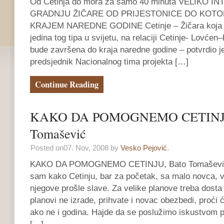
Od Cetinja do mora za samo 40 minuta VELIKO 
GRADNJU ŽIČARE OD PRIJESTONICE DO KOTOR
KRAJEM NAREDNE GODINE Cetinje – Žičara koja p
jedina tog tipa u svijetu, na relaciji Cetinje- Lovćen–
bude završena do kraja naredne godine – potvrdio je
predsjednik Nacionalnog tima projekta […]
Continue Reading
KAKO DA POMOGNEMO CETINJU
Tomašević
Posted on07. Nov, 2008 by
Vesko Pejović
.
KAKO DA POMOGNEMO CETINJU, Bato Tomašević,
sam kako Cetinju, bar za početak, sa malo novca, vr
njegove prošle slave. Za velike planove treba dosta
planovi ne izrade, prihvate i novac obezbedi, proć
ako ne i godina. Hajde da se poslužimo iskustvom 