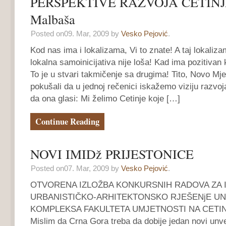
PERSPEKTIVE RAZVOJA CETINJA
Malbaša
Posted on09. Mar, 2009 by
Vesko Pejović
.
Kod nas ima i lokalizama, Vi to znate! A taj lokaliza
lokalna samoinicijativa nije loša! Kad ima pozitivan k
To je u stvari takmičenje sa drugima! Tito, Novo Mje
pokušali da u jednoj rečenici iskažemo viziju razvoj
da ona glasi: Mi želimo Cetinje koje […]
Continue Reading
NOVI IMIDž PRIJESTONICE
Posted on07. Mar, 2009 by
Vesko Pejović
.
OTVORENA IZLOŽBA KONKURSNIH RADOVA ZA 
URBANISTIČKO-ARHITEKTONSKO RJEŠENjE UN
KOMPLEKSA FAKULTETA UMJETNOSTI NA CETINjU C
Mislim da Crna Gora treba da dobije jedan novi unver