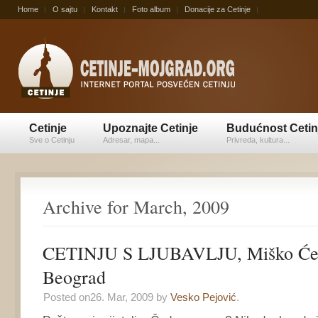
Home
O sajtu
Kontakt
Foto album
Donacije za Cetinje
Cetinje
Upoznajte Cetinje
Budućnost Cetin
Sve o Cetinju
Adresar, mapa...
Privreda, kultura...
Archive for March, 2009
CETINJU S LJUBAVLJU, Miško Ćet
Beograd
Posted on26. Mar, 2009 by
Vesko Pejović
.