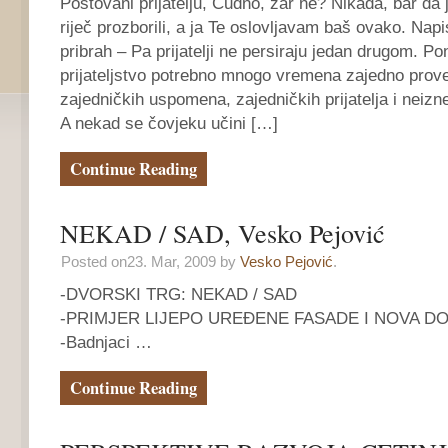
Poštovani prijatelju, Čudno, zar ne? Nikada, bar da
riječ prozborili, a ja Te oslovljavam baš ovako. Nap
pribrah – Pa prijatelji ne persiraju jedan drugom. Po
prijateljstvo potrebno mnogo vremena zajedno pro
zajedničkih uspomena, zajedničkih prijatelja i neizn
A nekad se čovjeku učini […]
Continue Reading
NEKAD / SAD, Vesko Pejović
Posted on23. Mar, 2009 by
Vesko Pejović
.
-DVORSKI TRG: NEKAD / SAD
-PRIMJER LIJEPO UREĐENE FASADE I NOVA 
-Badnjaci …
Continue Reading