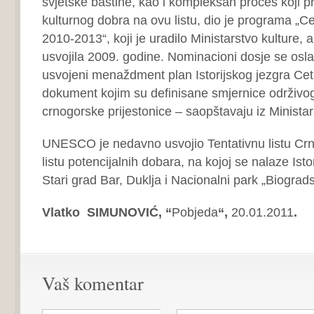
svjetske baštine, kao i kompleksan proces koji p
kulturnog dobra na ovu listu, dio je programa „Ce
2010-2013“, koji je uradilo Ministarstvo kulture,
usvojila 2009. godine. Nominacioni dosje se osla
usvojeni menaždment plan Istorijskog jezgra Cetin
dokument kojim su definisane smjernice održivog 
crnogorske prijestonice – saopštavaju iz Ministar
UNESCO je nedavno usvojio Tentativnu listu Cr
listu potencijalnih dobara, na kojoj se nalaze Isto
Stari grad Bar, Duklja i Nacionalni park „Biograd
Vlatko SIMUNOVIĆ, “
Pobjeda
“,
20.01.2011
.
Vaš komentar