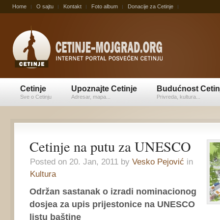
Home
O sajtu
Kontakt
Foto album
Donacije za Cetinje
Cetinje
Upoznajte Cetinje
Budućnost Cetin
Sve o Cetinju
Adresar, mapa...
Privreda, kultura...
Cetinje na putu za UNESCO
Posted on 20. Jan, 2011 by
Vesko Pejović
in
Kultura
Održan sastanak o izradi nominacionog
dosjea za upis prijestonice na UNESCO
listu baštine