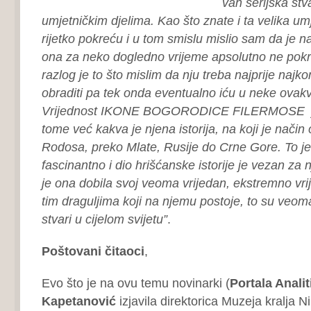
van serijska stv
umjetničkim djelima. Kao što znate i ta velika um
rijetko pokreću i u tom smislu mislio sam da je 
ona za neko dogledno vrijeme apsolutno ne pokre
razlog je to što mislim da nju treba najprije naj
obraditi pa tek onda eventualno iću u neke ovakv
Vrijednost IKONE BOGORODICE FILERMOSE je
tome već kakva je njena istorija, na koji je način
Rodosa, preko Mlate, Rusije do Crne Gore. To je z
fascinantno i dio hrišćanske istorije je vezan za n
je ona dobila svoj veoma vrijedan, ekstremno vr
tim draguljima koji na njemu postoje, to su veom
stvari u cijelom svijetu”
.
Poštovani čitaoci
,
Evo što je na ovu temu novinarki (
Portala Analit
Kapetanović
izjavila direktorica Muzeja kralja N