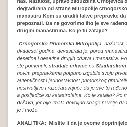
nas. Nažalost, upravo zadužbina Crnojevića d
degradirana od strane Mitropolije crnogorsk
manastiru Kom su uradili takve prepravke da g
prepoznati. Da ne govorimo što je sve rađeno
drugim manastirima. Ko je tu zatajio?
-Crnogorsko-Primorska Mitropolija
, nažalost,
dvadeset godina, devastirala je, pored manastir
desetine i desetine drugih crkava i manastira. P
ste pomenuli,
stradale crkvice
na
Skadarskom 
novim prepravkama potpuno izgubile svoju prvobi
autentičnost i jednostavnost primorskog graditelj
neshvatljivo i razočaravajuće da je sve to rađen
a posljedice su katastrofalne. Ko je zatajio? Po 
država
, jer nije imala dovoljno snage ni volje da 
je i može.
ANALITIKA: Mislite li da je ovome doprinijel