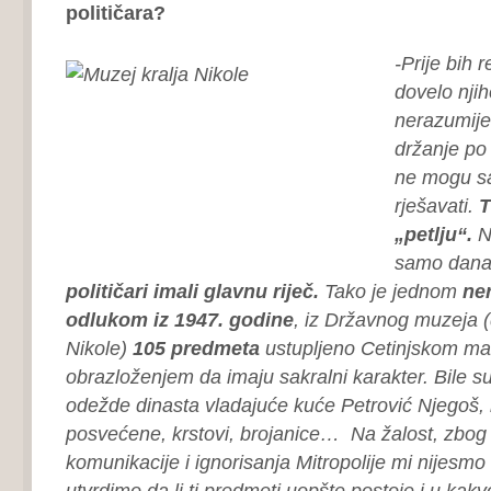
političara?
-Prije bih 
dovelo nji
nerazumije
držanje po 
ne mogu s
rješavati.
T
„petlju“.
No
samo dana
političari imali glavnu riječ.
Tako je jednom
ne
odlukom iz 1947. godine
, iz Državnog muzeja 
Nikole)
105 predmeta
ustupljeno Cetinjskom man
obrazloženjem da imaju sakralni karakter. Bile s
odežde dinasta vladajuće kuće Petrović Njegoš, 
posvećene, krstovi, brojanice… Na žalost, zbog
komunikacije i ignorisanja Mitropolije mi nijesm
utvrdimo da li ti predmeti uopšte postoje i u kak