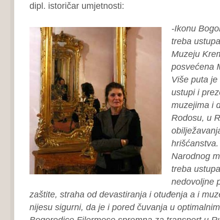
dipl. istoričar umjetnosti:
-Ikonu Bogo
treba ustupa
Muzeju Kreml
posvećena M
Više puta je
ustupi i prez
muzejima i 
Rodosu, u R
obilježavanj
hrišćanstva.
Narodnog mu
treba ustupa
nedovoljne p
zaštite, straha od devastiranja i otuđenja a i muz
nijesu sigurni, da je i pored čuvanja u optimalni
Bogorodice Filermose spremna za transport u Ru