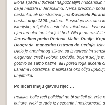
Ikona spada u trideset najpoznatijih hrišćanskih r
da je nastala u Jerusalimu. Nema preciznih pod
nastanka, ali po istraživanjima
Đovanele Feraris
nastati
prije 1200
. godine. Posjeduje izuzetne ku
istorijske, religijske i estetske vrijednosti. Javno
njen turbulentan istorijski hod. Bila je na različi
Jerusalima preko Rodosa, Malte, Rusije, Kop
Beograda, manastira Ostroga do Cetinja
, izl
Djelo je anonimnog slikara sa izvanrednim senzib
elegantan crtež i kolorit. Doduše, bojeni sloj je
gotovo se samo nazire, ali i pored toga akcenti c
usnama i obrazima, maslinasta oko očiju upućuj
umjetnika.
Političari imaju glavnu riječ …
Politika, bolje reći političari ne bi smijeli da vrše p
kulture. Neki to rade iz neznanja i nesigurnosti, d