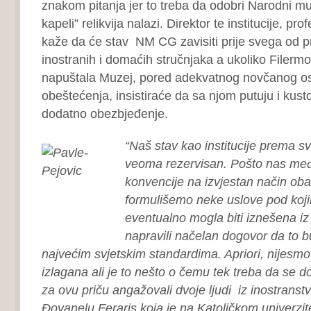
znakom pitanja jer to treba da odobri Narodni muz
kapeli” relikvija nalazi. Direktor te institucije, pro
kaže da će stav NM CG zavisiti prije svega od 
inostranih i domaćih stručnjaka a ukoliko Filerm
napuštala Muzej, pored adekvatnog novčanog os
obeštećenja, insistiraće da sa njom pu­tuju i kust
dodat­no obezbjeđenje.
“Naš stav kao institucije prema 
veoma rezervisan. Pošto nas me
konvencije na izvjestan način ob
formulišemo neke uslove pod koj
eventualno mogla biti iznešena i
napravili načelan dogovor da to 
najvećim svjetskim standardima. Apriori, nijesmo 
izlagana ali je to nešto o čemu tek treba da se 
za ovu priču angažovali dvoje ljudi iz inostrans
Đovanelu Feraris koja je na Katoličkom univerzi