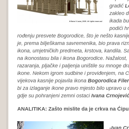
gradić
L
zakleo d
ikada bu
podići 
rođenju presvete Bogorodice, što je nešto kasnije
je, prema bilješkama savremenika, bio prava rizn
ikona, umjetničkih predmeta, krstova, kandila. Sa
na ikonostasu bila i ikona Bogorodice. Nažalost, v
razaranja, pljačke i paljenja uništile su mnoge dr
ikone. Nekom igrom sudbine i proviđenjem, na C
vijekova kasnije pojavila ikona
Bogorodica File
bi za izlaganje ikone pravo mjesto bilo upravo u 
gdje su pohranjeni zemni ostaci
Ivana Crnojevi
ANALITIKA: Zašto mislite da je crkva na Ćipu
-Ivan C