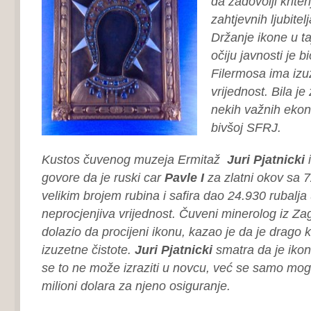
da zadovolji kriter
zahtjevnih ljubitelj
Držanje ikone u ta
očiju javnosti je bi
Filermosa ima izuz
vrijednost. Bila je 
nekih važnih ekon
bivšoj SFRJ.
Kustos čuvenog muzeja Ermitaž
Juri Pjatnicki
i
govore da je ruski car
Pavle I
za zlatni okov sa 72
velikim brojem rubina i safira dao 24.930 rubalja 
neprocjenjiva vrijednost. Čuveni minerolog iz Z
dolazio da procijeni ikonu, kazao je da je drago 
izuzetne čistote.
Juri Pjatnicki
smatra da je ikona
se to ne može izraziti u novcu, već se samo mogu t
milioni dolara za njeno osiguranje.