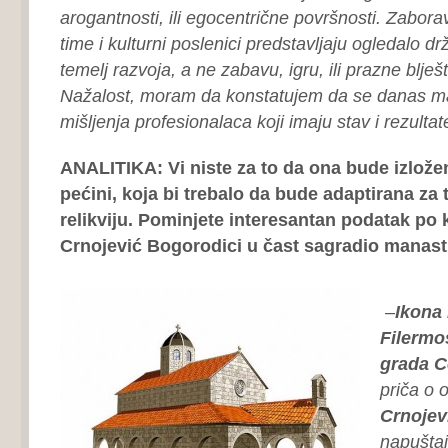
arogantnosti, ili egocentrične površnosti. Zaborav
time i kulturni poslenici predstavljaju ogledalo dr
temelj razvoja, a ne zabavu, igru, ili prazne blješ
Nažalost, moram da konstatujem da se danas m
mišljenja profesionalaca koji imaju stav i rezultat
ANALITIKA: Vi niste za to da ona bude izlože
pećini, koja bi trebalo da bude adaptirana za
relikviju. Pominjete interesantan podatak po 
Crnojević Bogorodici u čast sagradio manast
–
Ikona
Filermo
grada Ce
priča o 
Crnojev
napuštaj