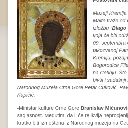
Muzeji Kremlja 
Malte traže od
izložbu “
Blago 
koja će biti odr
09. septembra 
takozvanoj Patri
Kremlju, pozaj
Bogorodice Fil
na Cetinju. Što o
bivši i sadašnji
Narodnog Muzeja Crne Gore Petar Ćuković, Pavl
Kapičić.
-Ministar kulture Crne Gore
Branislav Mićunovi
saglasnost. Međutim, da li će relikvija neprocjenlj
kratko biti izmeštena iz Narodnog muzeja na Cet