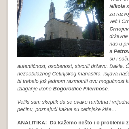
Nikola
s
za razvo
već i Cr
Crnojev
državne 
nas u pr
a
Petrov
su i saču
autentičnost, osobenost, stvorili državu. Dakle, 
nezaobilaznog Cetinjskog manastira, isijava na
bi trebalo još jednom razmotriti ovu mogućnost k
izlaganje ikone
Bogorodice
Filermose
.
Veliki sam skeptik da se ovako raritetna i vrijedn
pećinu, poznajući kakve su cetinjske kiše…
ANALITIKA: Da kažemo nešto i o problemu za