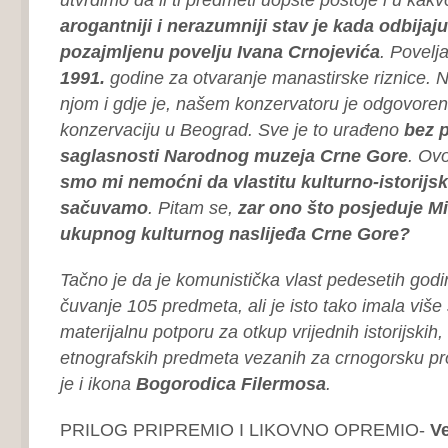
arogantniji i nerazumniji stav je kada odbijaju
pozajmljenu povelju Ivana Crnojevića
. Povelj
1991.
godine za otvaranje manastirske riznice. Na
njom i gdje je, našem konzervatoru je odgovoren
konzervaciju u Beograd. Sve je to urađeno
bez 
saglasnosti Narodnog muzeja Crne Gore
. Ov
smo mi nemoćni da vlastitu kulturno-istorijs
sačuvamo
. Pitam se,
zar ono što posjeduje Mit
ukupnog kulturnog naslijeđa Crne Gore?
Tačno je da je komunistička vlast pedesetih godi
čuvanje 105 predmeta, ali je isto tako imala više
materijalnu potporu za otkup vrijednih istorijskih,
etnografskih predmeta vezanih za crnogorsku pr
je i ikona
Bogorodica Filermosa
.
PRILOG PRIPREMIO I LIKOVNO OPREMIO-
Ve