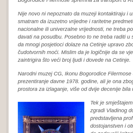
Nije novo ni nepoznato da muzeji kontaktiraju i us
smatram da izuzetno vrijedne i raritetne predmet
nacionalne ili univerzalne vrijednosti, ne treba p
davati na posudbu. Posebno to ne treba raditi u 
da mnogi posjetioci dolaze na Cetinje upravo zbo
čudotvornih moći. Mislim da je logičnije da se v
zaintrigira što veći broj ljudi i dovede na Cetinje.
Narodni muzej CG, Ikonu Bogorodice Filermose d
prezentiranje davne 1978. godine, ali je ona zb
prostora za izlaganje, više od dvije decenije bila
Tek je smještajem
zgradi Vladinog d
predstavljena pro
dostojanstven
i o