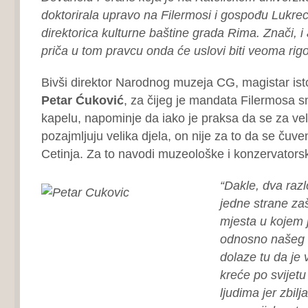
doktorirala upravo na Filermosi i gospođu Lukrec
direktorica kulturne baštine grada Rima. Znači, i
priča u tom pravcu onda će uslovi biti veoma rigo
Bivši direktor Narodnog muzeja CG, magistar isto
Petar Ćuković
, za čijeg je mandata Filermosa 
kapelu, napominje da iako je praksa da se za vel
pozajmljuju velika djela, on nije za to da se čuve
Cetinja. Za to navodi muzeološke i konzervators
“Dakle, dva raz
jedne strane zaš
mjesta u kojem 
odnosno našeg i
dolaze tu da je 
kreće po svijetu
ljudima jer zbilj