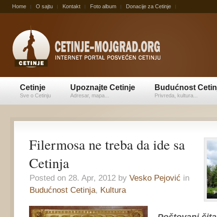
Home
O sajtu
Kontakt
Foto album
Donacije za Cetinje
Cetinje
Upoznajte Cetinje
Budućnost Cetin
Sve o Cetinju
Adresar, mapa...
Privreda, kultura...
Filermosa ne treba da ide sa
Cetinja
Posted on 28. Apr, 2012 by
Vesko Pejović
in
Budućnost Cetinja
,
Kultura
Poštovani čita