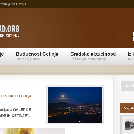
onacije za Cetinje
je
Budućnost Cetinja
Gradske aktuelnosti
Iz 
Privreda, kultura...
Dešavanja, manifestacije...
Aktu
ć
in
Budućnost Cetinja
,
Najčit
torijama
GALERIJE
ADE IN CETINJE”.