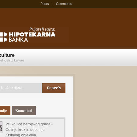
Posts
Comments
kulture
elnosti iz kulture
anije
Komentari
Veliko lice herojskog grada -
Cetinje kroz tri decenije
Krstovog objektiva