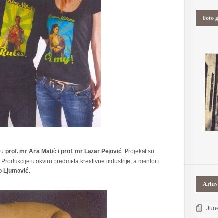
Foto g
ju
prof. mr Ana Matić i prof. mr Lazar Pejović
. Projekat su
ija Produkcije u okviru predmeta kreativne industrije, a mentor i
o Ljumović
.
Arhiv
Jun