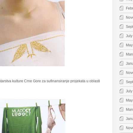
Feb
Nov
Sep
July
May
Mar
Jan
Nov
arstva kulture Crne Gore za sufinansiranje projekata u oblasti
Sep
July
May
Mar
Jan
Nov