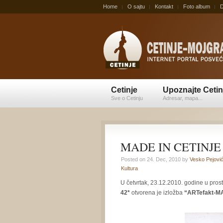
Home
O sajtu
Kontakt
Foto album
D
Cetinje
Upoznajte Cetin
Sve o Cetinju
Adresar, mapa...
MADE IN CETINJE
Posted on 24. Dec, 2010 by
Vesko Pejovi
Kultura
U četvrtak, 23.12.2010. godine u pros
42*
otvorena je izložba
“ARTefakt-M