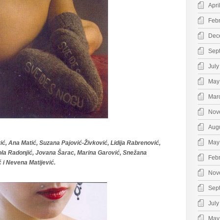
Apri
Feb
Dec
Sep
July
May
Mar
Nov
Aug
May
ić, Ana Matić, Suzana Pajović-Živković, Lidija Rabrenović,
ola Radonjić, Jovana Šarac, Marina Garović, Snežana
Feb
 i Nevena Matijević.
Nov
Sep
July
May