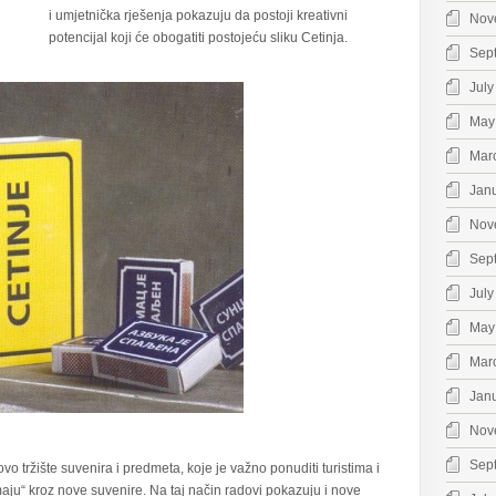
i umjetnička rješenja pokazuju da postoji kreativni
Nov
potencijal koji će obogatiti postojeću sliku Cetinja.
Sep
July
May
Mar
Jan
Nov
Sep
July
May
Mar
Jan
Nov
Sep
o tržište suvenira i predmeta, koje je važno ponuditi turistima i
imaju“ kroz nove suvenire. Na taj način radovi pokazuju i nove