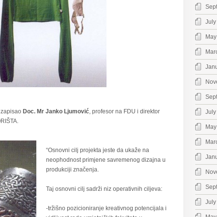
Sep
July
May
Mar
Jan
Nov
Sep
u zapisao
Doc. Mr Janko Ljumović
, profesor na FDU i direktor
July
IŠTA.
May
Mar
“Osnovni cilj projekta jeste da ukaže na
Jan
neophodnost primjene savremenog dizajna u
produkciji značenja.
Nov
Sep
Taj osnovni cilj sadrži niz operativnih ciljeva:
July
-tržišno pozicioniranje kreativnog potencijala i