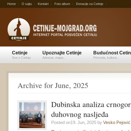
Home
O sajtu
Kontakt
Foto album
Donacije za Cetinje
Cetinje
Upoznajte Cetinje
Budućnost Cetin
Sve o Cetinju
Adresar, mapa...
Privreda, kultura...
Archive for June, 2025
Dubinska analiza crnogo
duhovnog nasljeđa
Posted on19. Jun, 2025 by
Vesko Pejović