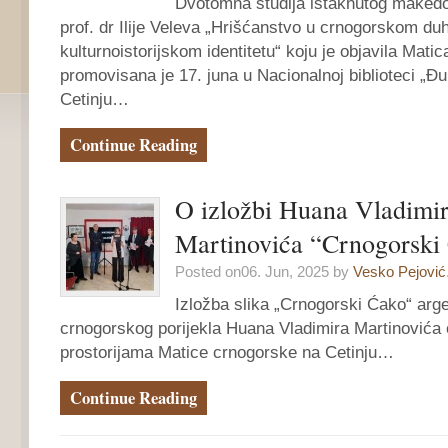
Dvotomna studija istaknutog maked
prof. dr Ilije Veleva „Hrišćanstvo u crnogorskom du
kulturnoistorijskom identitetu“ koju je objavila Mati
promovisana je 17. juna u Nacionalnoj biblioteci „Đ
Cetinju…
Continue Reading
O izložbi Huana Vladimi
Martinovića “Crnogorski
Posted on06. Jun, 2025 by
Vesko Pejović
Izložba slika „Crnogorski Ćako“ arg
crnogorskog porijekla Huana Vladimira Martinovića 
prostorijama Matice crnogorske na Cetinju…
Continue Reading