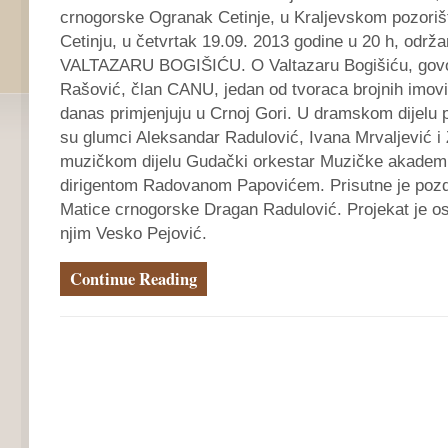
crnogorske Ogranak Cetinje, u Kraljevskom pozoriš
Cetinju, u četvrtak 19.09. 2013 godine u 20 h, odr
VALTAZARU BOGIŠIĆU. O Valtazaru Bogišiću, govori
Rašović, član CANU, jedan od tvoraca brojnih imovi
danas primjenjuju u Crnoj Gori. U dramskom dijelu 
su glumci Aleksandar Radulović, Ivana Mrvaljević i 
muzičkom dijelu Gudački orkestar Muzičke akademij
dirigentom Radovanom Papovićem. Prisutne je pozdr
Matice crnogorske Dragan Radulović. Projekat je os
njim Vesko Pejović.
Continue Reading