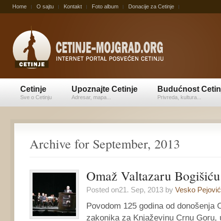
Home
O sajtu
Kontakt
Foto album
Donacije za Cetinje
Cetinje
Upoznajte Cetinje
Budućnost Cetin
Sve o Cetinju
Adresar, mapa...
Privreda, kultura...
Archive for September, 2013
Omaž Valtazaru Bogišiću
Posted on21. Sep, 2013 by
Vesko Pejović
Povodom 125 godina od donošenja 
zakonika za Knjaževinu Crnu Goru, u