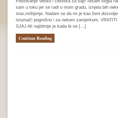
Postovanje Vesko i čestitka za sajt! Nisam stigla ran
sam u toku jer se radi o mom gradu, iznjela bih neke
stav,mišljenje. Nadam se da mi je kao ženi dozvolj
istumači pogrešno i sa nekom zamjerkom. VRATIT
SJAJ Ali najbitnije je kada bi se […]
Continue Reading