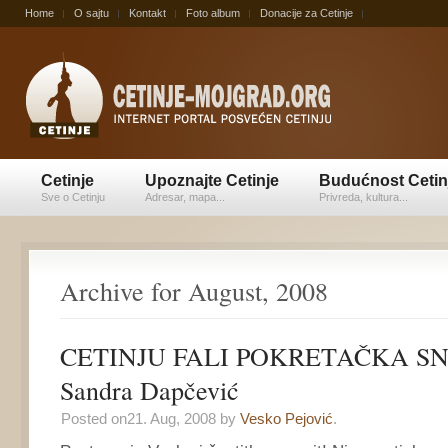
Home
O sajtu
Kontakt
Foto album
Donacije za Cetinje
Cetinje
Upoznajte Cetinje
Budućnost Cetin
Sve o Cetinju
Adresar, mapa...
Privreda, kultura...
Archive for August, 2008
CETINJU FALI POKRETAČKA S
Sandra Dapčević
Posted on21. Aug, 2008 by
Vesko Pejović
.