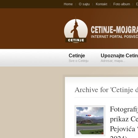
Home
O sajtu
Kontakt
Foto album
D
Cetinje
Upoznajte Cetin
Sve o Cetinju
Adresar, mapa...
Archive for 'Cetinje 
Fotografi
prikaz Ce
Pejovića 