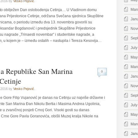
May
 2016 by
Vesko Pejović
.
Mar
o obilježen Dan oslobođenja Cetinja… U Vladinom domu
na Prijestonice Cetinje, održana Svečana sjednica Skupštine
Jan
anicama, o periodu između dva 13. novembra govorili su
eksandar Bogdanović i predsjednik Skupštine Prijestonice
Nov
 su nagrade „Trinaesti novembar“ i studentske nagrade, a
Sep
m, u kojem je – između ostalih – nastupila i Tereza Kesovija…
July
May
Mar
ja Republike San Marina
0
Jan
 Cetinje
Nov
 2016 by
Vesko Pejović
.
Sep
e Gore Filip Vujanović je danas na Cetinju uz najviše državne i
te San Marina Đan Nikolu Bertia i Masima Andrea Ugolinia,
July
 u zvaničnoj posjeti Crnoj Gori. Visoki gosti su danas
May
re Crne Gore Pavla Goranovića, obišli Muzej kralja Nikole na
Mar
Jan