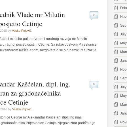
Feb
jednik Vlade mr Milutin
0
Nov
osjetio Cetinje
Sep
 2018 by
Vesko Pejović
.
July
ade i ministar poljoprivrede i ruralnog razvoja mr Milutin
May
 u radnoj posjeti opštini Cetinje. Sa rukovodstvom Prijestonice
leksandrom Kašćelanom, razgovaralo se o dinamici realizacije
Mar
Jan
Nov
Sep
ndar Kašćelan, dipl. ing.
0
July
bran za gradonačelnika
May
ice Cetinje
Mar
 2018 by
Vesko Pejović
.
Jan
stonice Cetinje mr Aleksandar Kašćelan, dipl. ing maš I
Nov
gradonačelnika Prijestonice Cetinje. Njegov izbor podržalo je