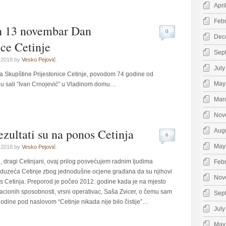
Apri
Feb
n 13 novembar Dan
0
Dec
ice Cetinje
Sep
 2018 by
Vesko Pejović
.
July
a Skupštine Prijestonice Cetinje, povodom 74 godine od
May
 u sali ”Ivan Crnojević” u Vladinom domu…
Mar
Nov
ezultati su na ponos Cetinja
Aug
6
May
 2018 by
Vesko Pejović
.
i, dragi Cetinjani, ovaj prilog posvećujem radnim ljudima
Feb
uzeća Cetinje zbog jednodušne ocjene građana da su njihovi
Nov
os Cetinja. Preporod je počeo 2012. godine kada je na mjesto
zacionih sposobnosti, vrsni operativac, Saša Zvicer, o čemu sam
Sep
odine pod naslovom “Cetinje nikada nije bilo čistije”…
July
May