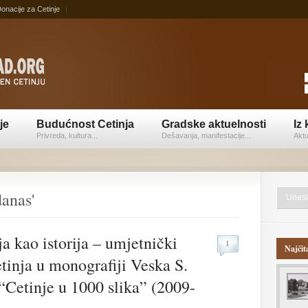
onacije za Cetinje
je
Budućnost Cetinja
Gradske aktuelnosti
Iz 
Privreda, kultura...
Dešavanja, manifestacije...
Aktu
danas'
ja kao istorija – umjetnički
1
Najčit
tinja u monografiji Veska S.
“Cetinje u 1000 slika” (2009-