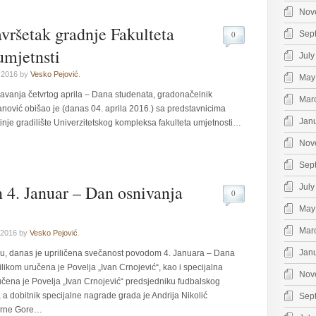
Nov
vršetak gradnje Fakulteta
0
Sep
umjetnsti
July
 2016 by
Vesko Pejović
.
May
vanja četvrtog aprila – Dana studenata, gradonačelnik
Mar
nović obišao je (danas 04. aprila 2016.) sa predstavnicima
Jan
nje gradilište Univerzitetskog kompleksa fakulteta umjetnosti…
Nov
Sep
 4. Januar – Dan osnivanja
July
0
May
Mar
 2016 by
Vesko Pejović
.
Jan
, danas je upriličena svečanost povodom 4. Januara – Dana
ilikom uručena je Povelja „Ivan Crnojević“, kao i specijalna
Nov
čena je Povelja „Ivan Crnojević“ predsjedniku fudbalskog
 dobitnik specijalne nagrade grada je Andrija Nikolić
Sep
 Crne Gore…