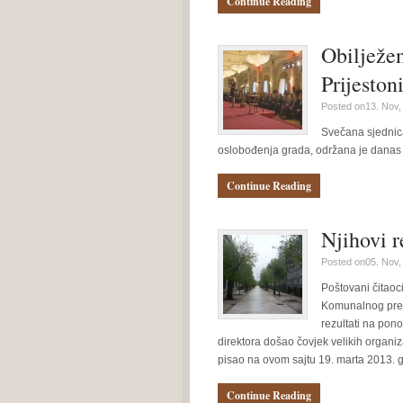
Continue Reading
Obilježe
Prijeston
Posted on13. Nov,
Svečana sjednic
oslobođenja grada, održana je danas
Continue Reading
Njihovi r
Posted on05. Nov,
Poštovani čitaoc
Komunalnog pred
rezultati na pon
direktora došao čovjek velikih organi
pisao na ovom sajtu 19. marta 2013. g
Continue Reading