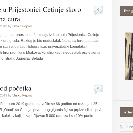
 u Prijestonici Cetinje skoro
0
Foto g
na eura
 2019 by
Vesko Pejović
.
enjem prenosimo informaciju iz kabineta Prijestonice Cetinje
rikturu grada. Razlog je bio nedostatak fotosa sa terena pa sam
 stanje, obišao i fotografisao univerzitetski kompleks i
broj radnika u Mojkovačkoj ulici kao i nedostatak osvjetljenja
oj strani: Jugoslav Belada
 od početka
0
 2019 by
Vesko Pejović
.
Februara 2019 godine navršilo se 66 godina od rođenja i 25
i „Obod“ sa Cetinja, prvrednog giganta čiji su prpizvodi bili prvi
Arhiv
, kolektiv koji je zapošljavao 5.000 radnika i sa 10% punio
Jun