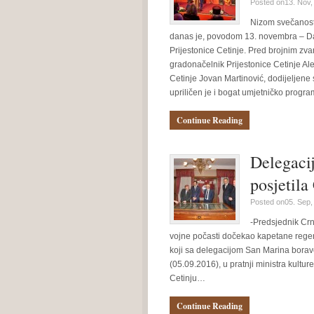
Posted on13. Nov,
Nizom svečanost
danas je, povodom 13. novembra – Da
Prijestonice Cetinje. Pred brojnim zv
gradonačelnik Prijestonice Cetinje Al
Cetinje Jovan Martinović, dodijeljene
upriličen je i bogat umjetničko progra
Continue Reading
Delegaci
posjetila
Posted on05. Sep,
-Predsjednik Crn
vojne počasti dočekao kapetane regen
koji sa delegacijom San Marina borave
(05.09.2016), u pratnji ministra kultu
Cetinju…
Continue Reading