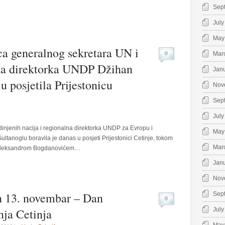
Sep
July
May
a generalnog sekretara UN i
0
Mar
na direktorka UNDP Džihan
Jan
u posjetila Prijestonicu
Nov
Sep
.
July
njenih nacija i regionalna direktorka UNDP za Evropu i
May
ltanoglu boravila je danas u posjeti Prijestonici Cetinje, tokom
Mar
m Aleksandrom Bogdanovićem…
Jan
Nov
n 13. novembar – Dan
Sep
0
nja Cetinja
July