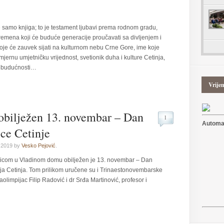
e samo knjiga; to je testament ljubavi prema rodnom gradu,
remena koji će buduće generacije proučavati sa divljenjem i
je će zauvek sijati na kulturnom nebu Crne Gore, ime koje
mjernu umjetničku vrijednost, svetionik duha i kulture Cetinja,
ar budućnosti…
Vrije
obilježen 13. novembar – Dan
1
Automat
ice Cetinje
 2019 by
Vesko Pejović
.
com u Vladinom domu obilježen je 13. novembar – Dan
nja Cetinja. Tom prilikom uručene su i Trinaestonovembarske
olimpijac Filip Radović i dr Srđa Martinović, profesor i