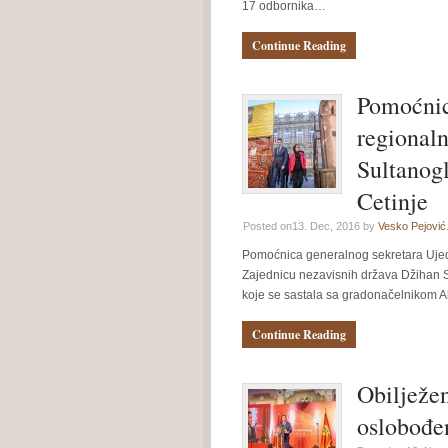
17 odbornika…
Continue Reading
Pomoćnic
regional
Sultanogl
Cetinje
Posted on13. Dec, 2016 by
Vesko Pejović
Pomoćnica generalnog sekretara Ujedi
Zajednicu nezavisnih država Džihan Su
koje se sastala sa gradonačelniko
Continue Reading
Obilježe
oslobođe