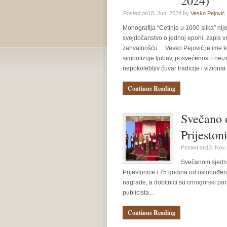
2024)
Posted on18. Jun, 2024 by
Vesko Pejović
.
Monografija “Cetinje u 1000 slika” nij
svejdočanstvo o jednoj epohi, zapis v
zahvalnošću… Vesko Pejović je ime ko
simbolizuje ljubav, posvećenost i neiz
nepokolebljiv čuvar tradicije i vizion
Continue Reading
Svečano 
Prijeston
Posted on13. Nov,
Svečanom sjedni
Prijestonice i 75 godina od oslobođe
nagrade, a dobitnici su crnogorski para
publicista…
Continue Reading