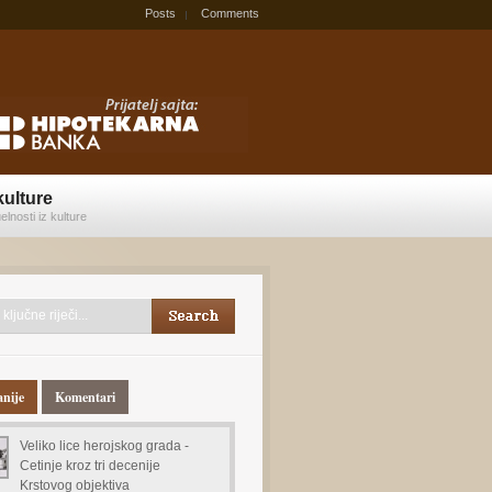
Posts
Comments
kulture
elnosti iz kulture
anije
Komentari
Veliko lice herojskog grada -
Cetinje kroz tri decenije
Krstovog objektiva