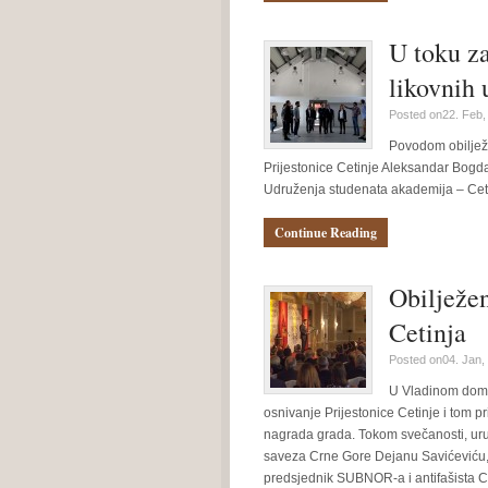
U toku za
likovnih 
Posted on22. Feb,
Povodom obilježa
Prijestonice Cetinje Aleksandar Bogda
Udruženja studenata akademija – Ceti
Continue Reading
Obilježen
Cetinja
Posted on04. Jan,
U Vladinom domu
osnivanje Prijestonice Cetinje i tom pr
nagrada grada. Tokom svečanosti, uru
saveza Crne Gore Dejanu Savićeviću, a
predsjednik SUBNOR-a i antifašista