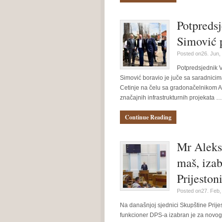
Potpreds
Simović p
Posted on26. Jun,
Potpredsjednik Vl
Simović boravio je juče sa saradnicima
Cetinje na čelu sa gradonačelnikom A
značajnih infrastrukturnih projekata …
Continue Reading
Mr Aleksa
maš, iza
Prijeston
Posted on27. Feb,
Na današnjoj sjednici Skupštine Prije
funkcioner DPS-a izabran je za novog 