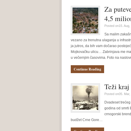
Za puteve
4,5 milio
Posted on15. Aug,
Sa malim zakašnj
vezano za trenutna ulaganja u infrast
ja jutros, da bih vam dočarao postojeće
Mojkovačku ulicu… Zabrinjava me mali 
u večernjim časovima. Foto na naslovn
Continue Reading
Teži kraj
Posted on05. Mar,
Dvadeset trećeg 
godina od smrti E
crnogorski brend
budžet Crne Gore…