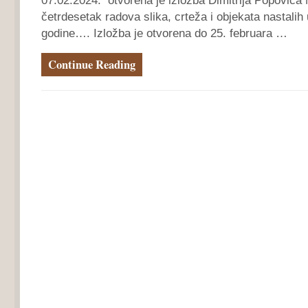
07.02.2024. otvorena je izložba Dimitrija Popovića 
četrdesetak radova slika, crteža i objekata nastalih u
godine…. Izložba je otvorena do 25. februara …
Continue Reading