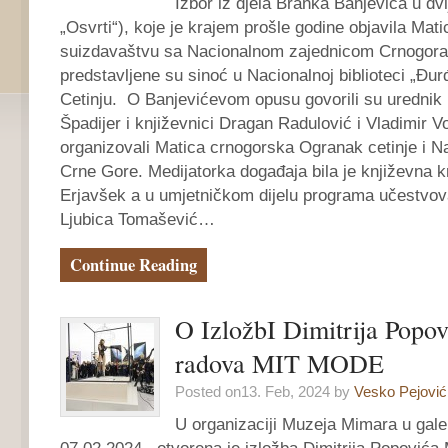
Izbor iz djela Branka Banjevića u dvij
„Osvrti“), koje je krajem prošle godine objavila Mat
suizdavaštvu sa Nacionalnom zajednicom Crnogor
predstavljene su sinoć u Nacionalnoj biblioteci „Đur
Cetinju. O Banjevićevom opusu govorili su urednik
Špadijer i književnici Dragan Radulović i Vladimir V
organizovali Matica crnogorska Ogranak cetinje i Na
Crne Gore. Medijatorka događaja bila je književna k
Erjavšek a u umjetničkom dijelu programa učestvoval
Ljubica Tomašević…
Continue Reading
O IzložbI Dimitrija Popov
radova MIT MODE
Posted on13. Feb, 2024 by
Vesko Pejović
U organizaciji Muzeja Mimara u gale