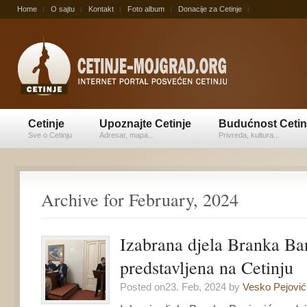
Home
O sajtu
Kontakt
Foto album
Donacije za Cetinje
Cetinje
Upoznajte Cetinje
Budućnost Cetin
Sve o Cetinju
Adresar, mapa...
Privreda, kultura...
Archive for February, 2024
Izabrana djela Branka Ba
predstavljena na Cetinju
Posted on23. Feb, 2024 by
Vesko Pejović