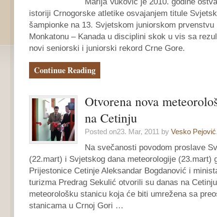
Marija Vuković je 2010. godine ostva
istoriji Crnogorske atletike osvajanjem titule Svjets
šampionke na 13. Svjetskom juniorskom prvenstvu k
Monkatonu – Kanada u disciplini skok u vis sa rezul
novi seniorski i juniorski rekord Crne Gore.
Continue Reading
Otvorena nova meteorološ
na Cetinju
Posted on23. Mar, 2011 by
Vesko Pejović
Na svečanosti povodom proslave Sv
(22.mart) i Svjetskog dana meteorologije (23.mart) 
Prijestonice Cetinje Aleksandar Bogdanović i minista
turizma Predrag Sekulić otvorili su danas na Cetin
meteorološku stanicu koja će biti umrežena sa preo
stanicama u Crnoj Gori …