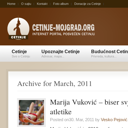
Home
O sajtu
Kontakt
Foto album
Donacije za Cetinje
Cetinje
Upoznajte Cetinje
Budućnost Cetin
Sve o Cetinju
Adresar, mapa...
Privreda, kultura...
Archive for March, 2011
Marija Vuković – biser sv
atletike
Posted on30. Mar, 2011 by
Vesko Pejović