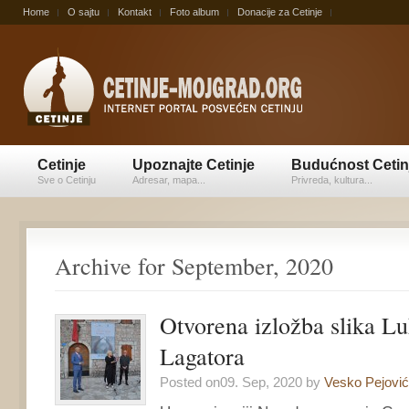
Home
O sajtu
Kontakt
Foto album
Donacije za Cetinje
Cetinje
Upoznajte Cetinje
Budućnost Cetin
Sve o Cetinju
Adresar, mapa...
Privreda, kultura...
Archive for September, 2020
Otvorena izložba slika L
Lagatora
Posted on09. Sep, 2020 by
Vesko Pejović