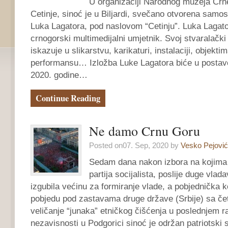
U organizaciji Narodnog muzeja Crne
Cetinje, sinoć je u Biljardi, svečano otvorena samos
Luka Lagatora, pod naslovom “Cetinju”. Luka Lagato
crnogorski multimedijalni umjetnik. Svoj stvaralačk
iskazuje u slikarstvu, karikaturi, instalaciji, objektim
performansu… Izložba Luke Lagatora biće u postav
2020. godine…
Continue Reading
Ne damo Crnu Goru
Posted on07. Sep, 2020 by
Vesko Pejović
Sedam dana nakon izbora na kojima
partija socijalista, poslije duge vlad
izgubila većinu za formiranje vlade, a pobjednička k
pobjedu pod zastavama druge države (Srbije) sa če
veličanje “junaka” etničkog čišćenja u poslednjem r
nezavisnosti u Podgorici sinoć je održan patriotski