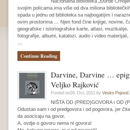
Nacionalna biblioteka „Đurđe Crnojev
svojim policama ima više od dva miliona bibliotečkih
spada u jednu od biblioteka sa najbogatijim i naraz
ovim prostorima … Njen fond čine knjige, novine, ča
geografske i istoriografske karte, atlasi, muzikalije,
fotografije, albumi, katalozi, audio i video materijal
…
Continue Reading
Darvine, Darvine … epig
Veljko Rajković
Posted on26. Oct, 2011 by
Vesko Pejović
NIŠTA OD (PRED)GOVORA i OD 
Odustao sam i od predgovora i od pogovora, jer či
da asociraju na govor.
A, ovdje o govoru nema ni govora!