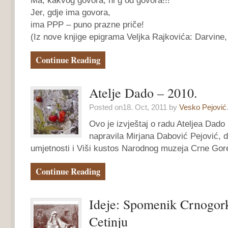
Ma, kakvog govora, ni g od govora!!!
Jer, gdje ima govora,
ima PPP – puno prazne priče!
(Iz nove knjige epigrama Veljka Rajkovića: Darvine
Continue Reading
Atelje Dado – 2010.
Posted on18. Oct, 2011 by
Vesko Pejović
Ovo je izvještaj o radu Ateljea Dado 
napravila Mirjana Dabović Pejović, di
umjetnosti i Viši kustos Narodnog muzeja Crne Go
Continue Reading
Ideje: Spomenik Crnogork
Cetinju