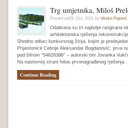
Trg umjetnika, Miloš Prel
Posted on03. Oct, 2011 by
Vesko Pejović
Odabrana su tri najbolje rangirana id
arhitektonska rješenja rekonstrukcij
Shodno odluci konkursnog žirija, kojim je predsjed
Prijestonice Cetinje Aleksandar Bogdanović, prva na
pod šifrom “54828386” – autorski tim Jovanka Vukč
Na naslovnoj strani fotos prvonagrađenog rješenja
Continue Reading