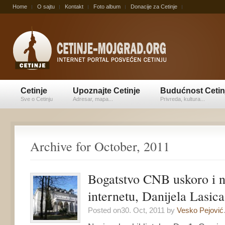
Home
O sajtu
Kontakt
Foto album
Donacije za Cetinje
Cetinje
Upoznajte Cetinje
Budućnost Cetin
Sve o Cetinju
Adresar, mapa...
Privreda, kultura...
Archive for October, 2011
Bogatstvo CNB uskoro i 
internetu, Danijela Lasica
Posted on30. Oct, 2011 by
Vesko Pejović