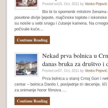
Posted on15. Oct, 2011 by
Vesko Pejović
Bio bi to spomenik mitskim ženama či
posebne divlje ljepote, majčinske toplote i iskonsk
su nosile u sebi snagu i ćutanje kamena. Na crnog
počivale kuće…
Continue Reading
Nekad prva bolnica u Crn
danas bruka za društvo i 
Posted on07. Oct, 2011 by
Vesko Pejović
Prva bolnica u staroj Crnoj Gori i n
centar – bolnica Danilo I, posljednje tri decenije, li
za snimanje horor filmova …
Continue Reading