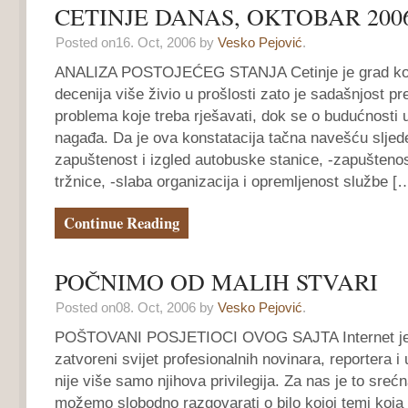
CETINJE DANAS, OKTOBAR 2006
Posted on16. Oct, 2006 by
Vesko Pejović
.
ANALIZA POSTOJEĆEG STANJA Cetinje je grad koji 
decenija više živio u prošlosti zato je sadašnjost p
problema koje treba rješavati, dok se o budućnosti 
nagađa. Da je ova konstatacija tačna navešću sljede
zapuštenost i izgled autobuske stanice, -zapuštenos
tržnice, -slaba organizacija i opremljenost službe [
Continue Reading
POČNIMO OD MALIH STVARI
Posted on08. Oct, 2006 by
Vesko Pejović
.
POŠTOVANI POSJETIOCI OVOG SAJTA Internet je 
zatvoreni svijet profesionalnih novinara, reportera i 
nije više samo njihova privilegija. Za nas je to sreć
možemo slobodno razgovarati o bilo kojoj temi koja 