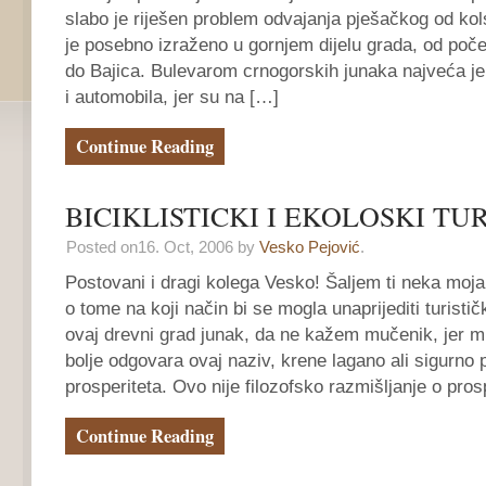
slabo je riješen problem odvajanja pješačkog od ko
je posebno izraženo u gornjem dijelu grada, od poč
do Bajica. Bulevarom crnogorskih junaka najveća je 
i automobila, jer su na […]
Continue Reading
BICIKLISTICKI I EKOLOSKI TU
Posted on16. Oct, 2006 by
Vesko Pejović
.
Postovani i dragi kolega Vesko! Šaljem ti neka moj
o tome na koji način bi se mogla unaprijediti turisti
ovaj drevni grad junak, da ne kažem mučenik, jer m
bolje odgovara ovaj naziv, krene lagano ali sigurno
prosperiteta. Ovo nije filozofsko razmišljanje o pros
Continue Reading