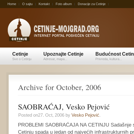
Home
O sajtu
Kontakt
Foto album
Donacije za Cetinje
Cetinje
Upoznajte Cetinje
Budućnost Cetin
Sve o Cetinju
Adresar, mapa...
Privreda, kultura...
Archive for October, 2006
SAOBRAĆAJ, Vesko Pejović
Posted on27. Oct, 2006 by
Vesko Pejović
.
PROBLEMI SAOBRAĆAJA NA CETINJU Sadašnje sta
Cetinju spada u jedan od najvećih infrastrukturnih