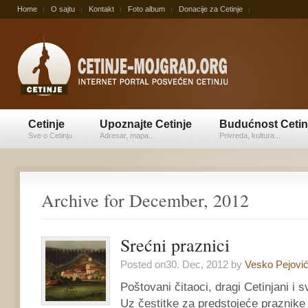
Home
O sajtu
Kontakt
Foto album
Donacije za Cetinje
Cetinje
Upoznajte Cetinje
Budućnost Cetin
Sve o Cetinju
Adresar, mapa...
Privreda, kultura...
Archive for December, 2012
Srećni praznici
Posted on30. Dec, 2012 by
Vesko Pejovi
Poštovani čitaoci, dragi Cetinjani i svi
Uz čestitke za predstojeće praznike u