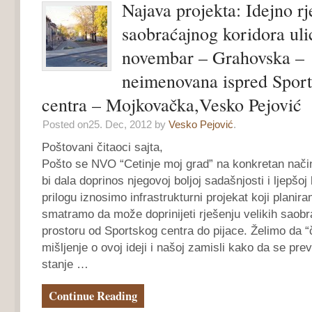
Najava projekta: Idejno rj
saobraćajnog koridora uli
novembar – Grahovska –
neimenovana ispred Spor
centra – Mojkovačka,Vesko Pejović
Posted on25. Dec, 2012 by
Vesko Pejović
.
Poštovani čitaoci sajta,
Pošto se NVO “Cetinje moj grad” na konkretan nači
bi dala doprinos njegovoj boljoj sadašnjosti i ljepšo
prilogu iznosimo infrastrukturni projekat koji planira
smatramo da može doprinijeti rješenju velikih saob
prostoru od Sportskog centra do pijace. Želimo da “
mišljenje o ovoj ideji i našoj zamisli kako da se pre
stanje …
Continue Reading