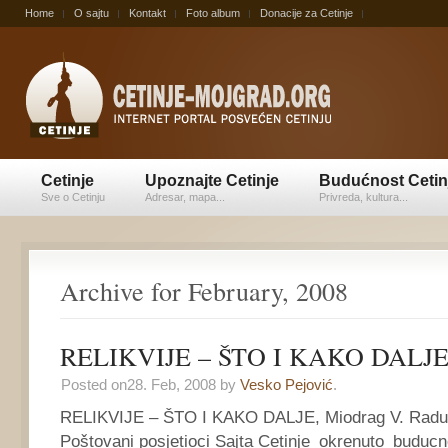
Home
O sajtu
Kontakt
Foto album
Donacije za Cetinje
Cetinje
Upoznajte Cetinje
Budućnost Cetin
Sve o Cetinju
Adresar, mapa...
Privreda, kultura...
Archive for February, 2008
RELIKVIJE – ŠTO I KAKO DALJ
Posted on28. Feb, 2008 by
Vesko Pejović
.
RELIKVIJE – ŠTO I KAKO DALJE, Miodrag V. Raduno
Poštovani posjetioci Sajta Cetinje_okrenuto_buducn