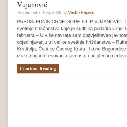
Vujanović
Posted on07. Feb, 2008 by
Vesko Pejović
.
PREDSJEDNIK CRNE GORE FILIP VUJANOVIĆ: Objedi
svetinje hrišćanstva koje je sudbina podarila Crnoj 
februara – U više navrata sam obavještavao javnost 
objedinjavanju tri velike svetinje hrišćanstva – Ru
Krstitelja, Čestice Časnog Krsta i Ikone Bogorodice
izuzetnog interesovanja javnosti, i očigledno nedovo
Continue Reading