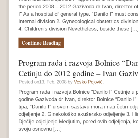
the period 2008 – 2012 Gazivoda dr Ivan, director of
I” As a hospital of general type, ”Danilo I” must consi
Internal division 2. Gynecological obstetrics division
4. Children’s division Nevetheless, beside these […
Continue Reading
Program rada i razvoja Bolnice “Dan
Cetinju do 2012 godine – Ivan Gazi
Posted on13. Feb, 2008 by
Vesko Pejović
.
Program rada i razvoja Bolnice ”Danilo I” Cetinje u
godine Gazivoda dr Ivan, direktor Bolnice “Danilo I”
tipa, ”Danilo I” u svom sastavu mora imati četiri odje
odjeljenje 2. Ginekološko akušersko odjeljenje 3. Hir
Dječije odjeljenje Medjutim, pored ovih odjeljenja, k
svoju osnovnu […]