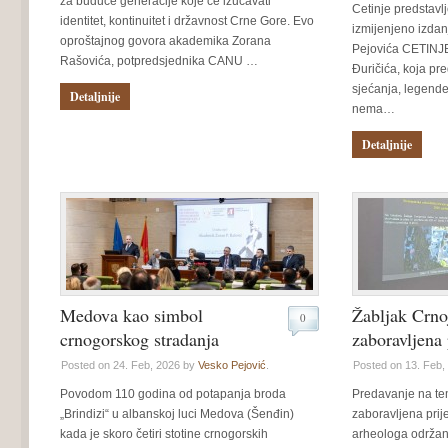
za buduće generacije koje će izučavati
Cetinje predstavl
identitet, kontinuitet i državnost Crne Gore. Evo
izmijenjeno izdan
oproštajnog govora akademika Zorana
Pejovića CETINJE
Rašovića, potpredsjednika CANU …
Đuričića, koja pre
sjećanja, legende 
Detaljnije
nema…
Detaljnije
Medova kao simbol
Žabljak Crno
0
crnogorskog stradanja
zaboravljena 
Posted on 24. Feb, 2026 by
Vesko Pejović
.
Posted on 13. Feb,
Povodom 110 godina od potapanja broda
Predavanje na te
„Brindizi“ u albanskoj luci Medova (Šenđin)
zaboravljena prij
kada je skoro četiri stotine crnogorskih
arheologa održano