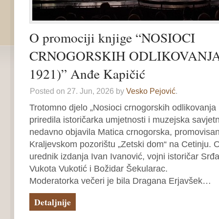
O promociji knjige “NOSIOCI
CRNOGORSKIH ODLIKOVANJA 
1921)” Anđe Kapičić
Posted on 27. Jun, 2026 by
Vesko Pejović
.
Trotomno djelo „Nosioci crnogorskih odlikovanja
priredila istoričarka umjetnosti i muzejska savjet
nedavno objavila Matica crnogorska, promovisan
Kraljevskom pozorištu „Zetski dom“ na Cetinju. O 
urednik izdanja Ivan Ivanović, vojni istoričar Srđa
Vukota Vukotić i Božidar Šekularac.
Moderatorka večeri je bila Dragana Erjavšek…
Detaljnije