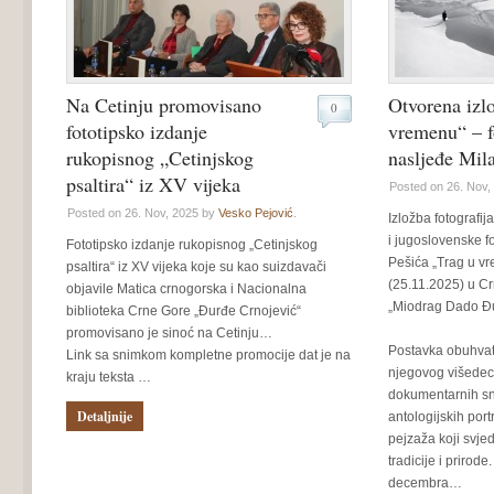
Na Cetinju promovisano
Otvorena izl
0
fototipsko izdanje
vremenu“ – f
rukopisnog „Cetinjskog
nasljeđe Mil
psaltira“ iz XV vijeka
Posted on 26. Nov,
Posted on 26. Nov, 2025 by
Vesko Pejović
.
Izložba fotografi
i jugoslovenske f
Fototipsko izdanje rukopisnog „Cetinjskog
Pešića „Trag u vr
psaltira“ iz XV vijeka koje su kao suizdavači
(25.11.2025) u Cr
objavile Matica crnogorska i Nacionalna
„Miodrag Dado Đur
biblioteka Crne Gore „Đurđe Crnojević“
promovisano je sinoć na Cetinju…
Postavka obuhvata
Link sa snimkom kompletne promocije dat je na
njegovog višedece
kraju teksta …
dokumentarnih sn
Detaljnije
antologijskih port
pejzaža koji svje
tradicije i prirode
decembra…