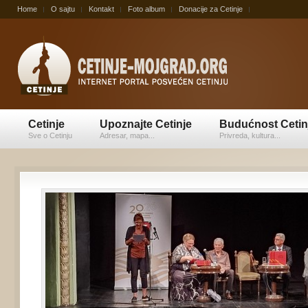
Home
O sajtu
Kontakt
Foto album
Donacije za Cetinje
Cetinje
Upoznajte Cetinje
Budućnost Cetin
Sve o Cetinju
Adresar, mapa...
Privreda, kultura...