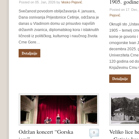
1905. godine
Posted on 05. Jan, 2026 by
Vesko Pejović
.
Posted on 17. Dec
Svečanost povodom obilježavanja 4. januara,
Pejović
.
Dana osnivanja Prijestonice Cetinje, održana je
danas u Vladinom domu uz prisustvo najviših
Okrugli sto „Usta
državnih zvanica, diplomatskog kora i istaknutih
1905 – temelj crn
ličnosti iz političkog, kulturnog i naučnog života
kome je govorio i
Crne Gore…
crnogorske Ivan J
decembra 2025. g
Detaljnije
Univerziteta Crn
120 godina od do
Knjaževinu Crnu
Detaljnije
Održan koncert “Gorska
Veliko lice h
0