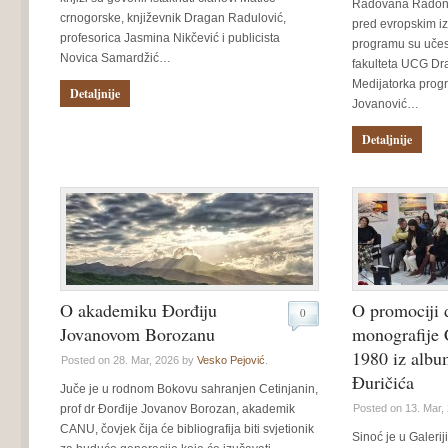
Radovana Radonj
crnogorske, književnik Dragan Radulović,
pred evropskim i
profesorica Jasmina Nikčević i publicista
programu su učest
Novica Samardžić…
fakulteta UCG Dra
Medijatorka progr
Detaljnije
Jovanović…
Detaljnije
O akademiku Đorđiju
O promociji 
0
Jovanovom Borozanu
monografije 
1980 iz albu
Posted on 28. Mar, 2026 by
Vesko Pejović
.
Đuričića
Juče je u rodnom Bokovu sahranjen Cetinjanin,
prof dr Đorđije Jovanov Borozan, akademik
Posted on 13. Mar,
CANU, čovjek čija će bibliografija biti svjetionik
Sinoć je u Galerij