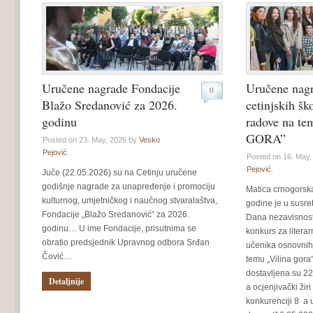
Uručene nagrade Fondacije
Uručene nag
0
Blažo Sredanović za 2026.
cetinjskih šk
godinu
radove na t
GORA”
Posted on 23. May, 2026 by
Vesko
Pejović
.
Posted on 16. May
Pejović
.
Juče (22.05.2026) su na Cetinju uručene
godišnje nagrade za unapređenje i promociju
Matica crnogorsk
kulturnog, umjetničkog i naučnog stvaralaštva,
godine je u susre
Fondacije „Blažo Sredanović“ za 2026.
Dana nezavisnost
godinu… U ime Fondacije, prisutnima se
konkurs za litera
obratio predsjednik Upravnog odbora Srđan
učenika osnovnih 
Čović…
temu „Vilina gor
dostavljena su 22 
Detaljnije
a ocjenjivački žiri
konkurenciji 8 a 