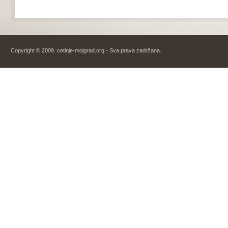
Copyright © 2009. cetinje-mojgrad.org - Sva prava zadržana.