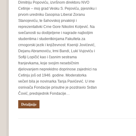
Dimitriju Popoviću, izvršnom direktoru NVO
Cetinje – moj grad Vesku S. Pejoviću, pjesniku i
prvom uredniku časopisa Liberal Zoranu
Stanojeviću, te šahovskoj prvakinji i
reprezentativki Crne Gore Nikolini Koljević. Na
svečanosti su dodijeljene i nagrade najboljim
studentima i studentkinjama Fakulteta za
crnogorski jezik i književnost: Kseniji Jovićević,
Dejanu Abramoviću, Irmi Bandi, Luki Vujoviću i
Sofiji Lopičić kao i časnim sestrama
franjevkama, koje svojim nesebičnim
djelovanjem neprekidno doprinose zajednici na
Cetinju još od 1946. godine. Moderatorka
večeri bila je novinarka Tanja Pavićević. U ime
osnivača Fondacije prisutne je pozdravio Srđan
Čović, predsjednik Fondacije…
Detaljnije