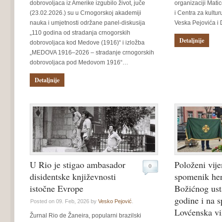
dobrovoljaca iz Amerike izgubilo život, juče
organizaciji Mati
(23.02.2026.) su u Crnogorskoj akademiji
i Centra za kultu
nauka i umjetnosti održane panel-diskusija
Veska Pejovića 
„110 godina od stradanja crnogorskih
Detaljnije
dobrovoljaca kod Medove (1916)“ i izložba
„MEDOVA 1916–2026 – stradanje crnogorskih
dobrovoljaca pod Medovom 1916“…
Detaljnije
U Rio je stigao ambasador
Položeni vije
0
disidentske književnosti
spomenik he
istočne Evrope
Božićnog ust
godine i na 
Posted on 09. Feb, 2026 by
Vesko Pejović
.
Lovćenska vi
Žurnal Rio de Žaneira, popularni brazilski