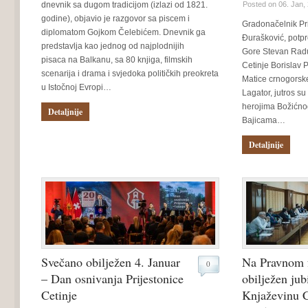
dnevnik sa dugom tradicijom (izlazi od 1821.
Posted on 06. Jan,
godine), objavio je razgovor sa piscem i
Gradonačelnik Pri
diplomatom Gojkom Čelebićem. Dnevnik ga
Đurašković, pot
predstavlja kao jednog od najplodnijih
Gore Stevan Rad
pisaca na Balkanu, sa 80 knjiga, filmskih
Cetinje Borislav P
scenarija i drama i svjedoka političkih preokreta
Matice crnogorske
u Istočnoj Evropi…
Lagator, jutros su
herojima Božićno
Detaljnije
Bajicama…
Detaljnije
Svečano obilježen 4. Januar
Na Pravnom f
0
– Dan osnivanja Prijestonice
obilježen jub
Cetinje
Knjaževinu C