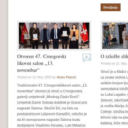
Detaljnije
Otvoren 47. Crnogorski
O izložbi sli
0
likovni salon „13.
Posted on 12. Sep,
novembar“
Sinoć je u Matici
Posted on 13. Nov, 2025 by
Vesko Pejović
.
uz zvuke violine 
velikim brojem lju
Tradicionalni 47. Crnogorskilikovni salon „13.
samostalna izložb
novembar” otvoren je sinoć u Crnogorskoj
su Luka Lagator, sl
galeriji umjetnosti „Miodrag Dado Đurić”.
Zeković, istoričar
Umjetnik Damir Sobota dobitnik je Grand prix
je vodila Marija 
nagrade Salona. Stručni žiri, na čelu sa
Cetinje. Izložba k
predsjednicom Ljiljanom Karadžić, odlučio je
tehnici ulje na pla
da tri ravnopravne nagrade Salona budu
katalog, biće ot
dodijeljene Vladimiru Novaku, Luki Mrkaićui