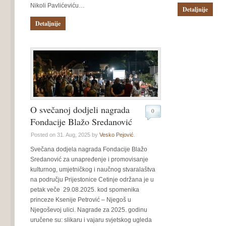
Nikoli Pavlićeviću…
Detaljnije
Detaljnije
O svečanoj dodjeli nagrada
0
Fondacije Blažo Sredanović
Posted on 31. Aug, 2025 by
Vesko Pejović
.
Svečana dodjela nagrada Fondacije Blažo
Sredanović za unapređenje i promovisanje
kulturnog, umjetničkog i naučnog stvaralaštva
na području Prijestonice Cetinje održana je u
petak veče 29.08.2025. kod spomenika
princeze Ksenije Petrović – Njegoš u
Njegoševoj ulici. Nagrade za 2025. godinu
uručene su: slikaru i vajaru svjetskog ugleda