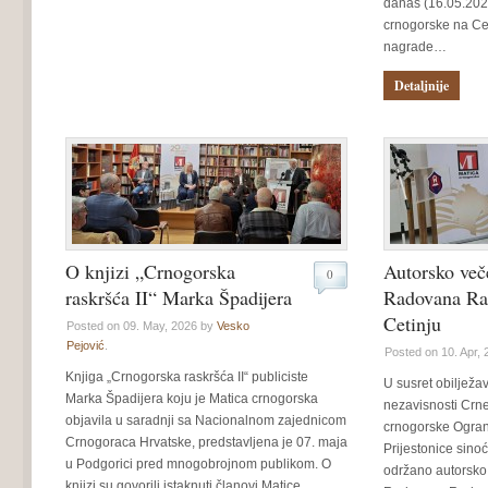
danas (16.05.2026
crnogorske na Ce
nagrade…
Detaljnije
O knjizi „Crnogorska
Autorsko več
0
raskršća II“ Marka Špadijera
Radovana Ra
Cetinju
Posted on 09. May, 2026 by
Vesko
Pejović
.
Posted on 10. Apr,
Knjiga „Crnogorska raskršća II“ publiciste
U susret obilježa
Marka Špadijera koju je Matica crnogorska
nezavisnosti Crne
objavila u saradnji sa Nacionalnom zajednicom
crnogorske Ograna
Crnogoraca Hrvatske, predstavljena je 07. maja
Prijestonice sinoć 
u Podgorici pred mnogobrojnom publikom. O
održano autorsko 
knjizi su govorili istaknuti članovi Matice