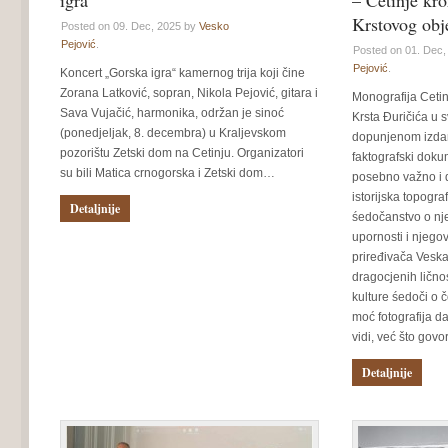
igra”
– Cetinje kro
Krstovog obj
Posted on 09. Dec, 2025 by
Vesko
Pejović
.
Posted on 01. Dec
Pejović
.
Koncert „Gorska igra“ kamernog trija koji čine
Zorana Latković, sopran, Nikola Pejović, gitara i
Monografija Ceti
Sava Vujačić, harmonika, održan je sinoć
Krsta Đuričića u 
(ponedjeljak, 8. decembra) u Kraljevskom
dopunjenom izdanj
pozorištu Zetski dom na Cetinju. Organizatori
faktografski dokum
su bili Matica crnogorska i Zetski dom…
posebno važno i 
istorijska topogra
Detaljnije
śedočanstvo o nje
upornosti i njeg
priređivača Vesk
dragocjenih ličnos
kulture śedoči o 
moć fotografija d
vidi, već što govo
Detaljnije