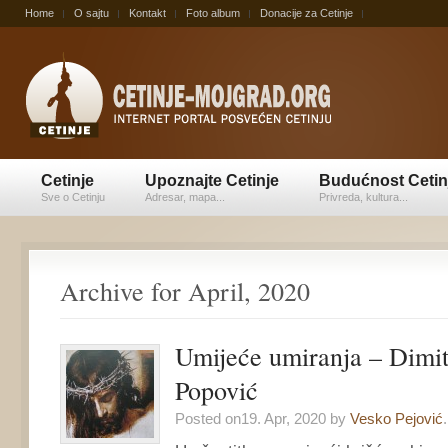
Home
O sajtu
Kontakt
Foto album
Donacije za Cetinje
Cetinje
Upoznajte Cetinje
Budućnost Cetin
Sve o Cetinju
Adresar, mapa...
Privreda, kultura...
Archive for April, 2020
Umijeće umiranja – Dimit
Popović
Posted on19. Apr, 2020 by
Vesko Pejović
.