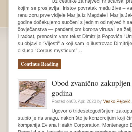
Uz čestitke za najveći hrišćanski pr
kojim se proslavlja Hristov povratak među žive – va
ranu zoru prve vidjele Marija iz Magdale i Marija Jak
godine dočekujemo suočeni s jednim od najvećih s
čovječanstva — pandemijom korona virusa i sa želj
i radost, prenosim vam tekst Dimitrija Popovića “Um
su objavile “Vijesti” a koji sam ja ilustrovao Dimitri
ciklusa “Corpus mysticum”…
Continue Reading
Obod zvanično zakupljen
godina
Posted on09. Apr, 2020 by
Vesko Pejović
.
Ugovor o tridesetogodišnjem zakupu
stupio je na snagu, nakon što je konzorcijum koji č
kompanija Eviana Health Corporation, Montenegro Bi