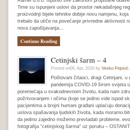
Ramel d.o.o. ispunio sve zakonom propisane obave
Time su ispunjeni uslovi da prostor nekadašnjeg reg
proizvodnji bijele tehnike dobije novu namjenu, koja
trebalo da utiče na povećanje privredne aktivnosti n
nova zapošljavanja…
Continue Reading
Cetinjski šarm – 4
Posted on06. Apr, 2020 by
Vesko Pejović
.
Poštovani čitaoci, dragi Cetinjani, u
pandemija COVID-19 širom svijeta iz
poremećaja u svakodnevnom životu, kada nam zdrav
požrtvovanjem i očima (koje se jedino vide ispod s
pacijentima a brojni humani građani uplaćuju donacij
uslova spašavanja ljudskih života, kada moramo biti 
da jedino zajedno možemo prevladati probleme, ev
fotografija “cetinjskog šarma” uz poruku – OSTA