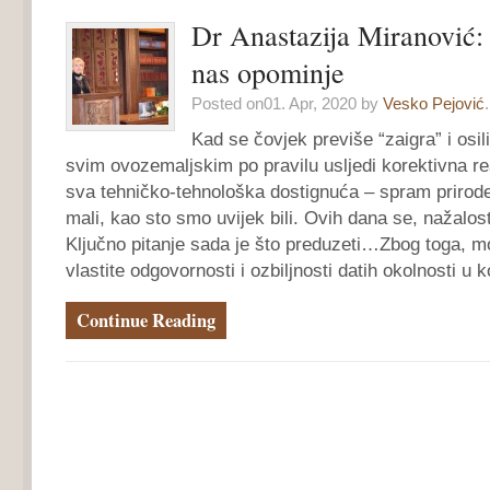
Dr Anastazija Miranović:
nas opominje
Posted on01. Apr, 2020 by
Vesko Pejović
.
Kad se čovjek previše “zaigra” i osil
svim ovozemaljskim po pravilu usljedi korektivna re
sva tehničko-tehnološka dostignuća – spram prirod
mali, kao sto smo uvijek bili. Ovih dana se, nažalos
Ključno pitanje sada je što preduzeti…Zbog toga, mo
vlastite odgovornosti i ozbiljnosti datih okolnosti 
Continue Reading