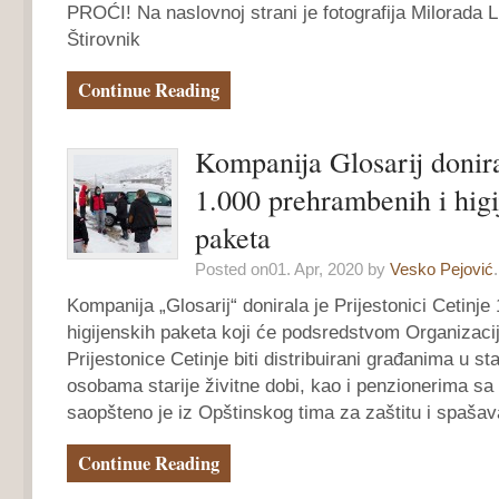
PROĆI! Na naslovnoj strani je fotografija Milorada L
Štirovnik
Continue Reading
Kompanija Glosarij donira
1.000 prehrambenih i higi
paketa
Posted on01. Apr, 2020 by
Vesko Pejović
.
Kompanija „Glosarij“ donirala je Prijestonici Cetinje
higijenskih paketa koji će podsredstvom Organizaci
Prijestonice Cetinje biti distribuirani građanima u st
osobama starije živitne dobi, kao i penzionerima sa
saopšteno je iz Opštinskog tima za zaštitu i spaša
Continue Reading