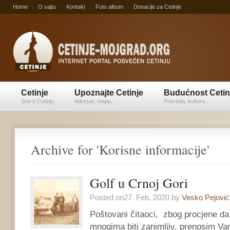
Home
O sajtu
Kontakt
Foto album
Donacije za Cetinje
Cetinje
Upoznajte Cetinje
Budućnost Cetin
Sve o Cetinju
Adresar, mapa...
Privreda, kultura...
Archive for 'Korisne informacije'
Golf u Crnoj Gori
Posted on27. Feb, 2020 by
Vesko Pejović
Poštovani čitaoci, zbog procjene da 
mnogima biti zanimljiv, prenosim Va