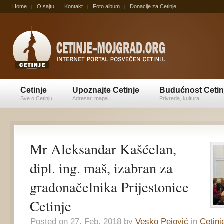
Home
O sajtu
Kontakt
Foto album
Donacije za Cetinje
Cetinje
Upoznajte Cetinje
Budućnost Cetin
Sve o Cetinju
Adresar, mapa...
Privreda, kultura...
Mr Aleksandar Kašćelan,
dipl. ing. maš, izabran za
gradonačelnika Prijestonice
Cetinje
Posted on 27. Feb, 2018 by
Vesko Pejović
in
Cetinj