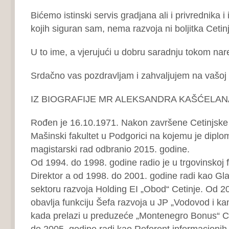
Bićemo istinski servis gradjana ali i privrednika i
kojih siguran sam, nema razvoja ni boljitka Cetinj
U to ime, a vjerujući u dobru saradnju tokom nare
Srdačno vas pozdravljam i zahvaljujem na vašoj 
IZ BIOGRAFIJE MR ALEKSANDRA KAŠĆELANA,
Rođen je 16.10.1971. Nakon završene Cetinjske 
Mašinski fakultet u Podgorici na kojemu je diplo
magistarski rad odbranio 2015. godine.
Od 1994. do 1998. godine radio je u trgovinskoj 
Direktor a od 1998. do 2001. godine radi kao Gla
sektoru razvoja Holding EI „Obod“ Cetinje. Od 2
obavlja funkciju Šefa razvoja u JP „Vodovod i kan
kada prelazi u preduzeće „Montenegro Bonus“ Ce
do 2005. godine radi kao Referent informacionih