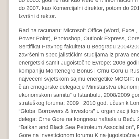
do 2007. kao Komercijalni direktor, potom do 20
Izvršni direktor.
Rad na racunaru: Microsoft Office (Word, Excel, 
Power Point), Photoshop, Outlook Express, Cor
Sertifikat Pravnog fakulteta u Beogradu 2004/20
završenim specijalističkim studijama iz prava energe
energetski samit Jugoistočne Evrope; 2006 godi
kompaniju Montenegro Bonus i Crnu Goru u Rusi
najvecem svjetskom sajmu energetike MOGIF; 
član crnogorske delegacije Ministarstva ekonom
ekonomskom samitu” u Istanbulu, 2008/2009 go
strateškog foruma; 2009 i 2010 god. učesnik L
“Global Borrowers & Investors” u organizaciji fo
delegat Crne Gore na kongresu naftaša u Beču 2
“Balkan and Black Sea Petroleum Association”, 
Gore na investicionom forumu Kina-jugoistočna 