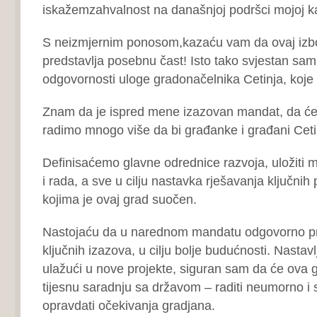
iskažemzahvalnost na današnjoj podršci mojoj ka
S neizmjernim ponosom,kazaću vam da ovaj izb
predstavlja posebnu čast! Isto tako svjestan sam 
odgovornosti uloge gradonačelnika Cetinja, koje
Znam da je ispred mene izazovan mandat, da ć
radimo mnogo više da bi građanke i građani Cetinja
Definisaćemo glavne odrednice razvoja, uložiti m
i rada, a sve u cilju nastavka rješavanja ključnih
kojima je ovaj grad suočen.
Nastojaću da u narednom mandatu odgovorno pr
ključnih izazova, u cilju bolje budućnosti. Nastav
ulažući u nove projekte, siguran sam da će ova g
tijesnu saradnju sa državom – raditi neumorno i 
opravdati očekivanja gradjana.