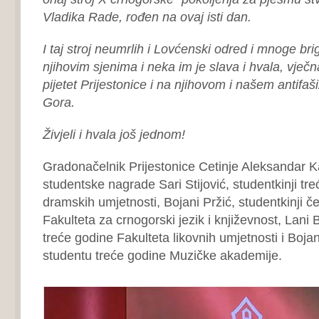
Vladika Rade, rođen na ovaj isti dan.
I taj stroj neumrlih i Lovćenski odred i mnoge br
njihovim sjenima i neka im je slava i hvala, vječn
pijetet Prijestonice i na njihovom i našem antif
Gora.
Živjeli i hvala još jednom!
Gradonačelnik Prijestonice Cetinje Aleksandar K
studentske nagrade Sari Stijović, studentkinji tr
dramskih umjetnosti, Bojani Pržić, studentkinji č
Fakulteta za crnogorski jezik i književnost, Lani B
treće godine Fakulteta likovnih umjetnosti i Boj
studentu treće godine Muzičke akademije.