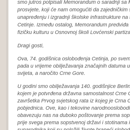
smo jutros potpisali Memorandum o saradnji sa 
prosvjete, koji će nam omogućiti da zajednički
unapređenju i izgradnji školske infrastrukture na te
Cetinje. Između ostalog, Memorandum predviđa i
fizičku kulturu u Osnovnoj školi Lovćenski partiz
Dragi gosti,
Ova, 74. godišnica oslobođenja Cetinja, po svemu
pada u vrijeme obilježavanja značajnih datuma u i
svijeta, a naročito Crne Gore.
U godini smo obilježavanja 140. godišnjice Berl
kojem je potvrđena državna samostalnost Crne Go
završetka Prvog svjetskog rata iz kojeg je Crna 
pobjednica. Ove, kao i tekovine narodnooslobodi
obavezuju nas na duboko poštovanje prema sopstv
prije svega prema sopstvenoj državi i stotinama 
sunarodnika koji su položili živote braneći slobod