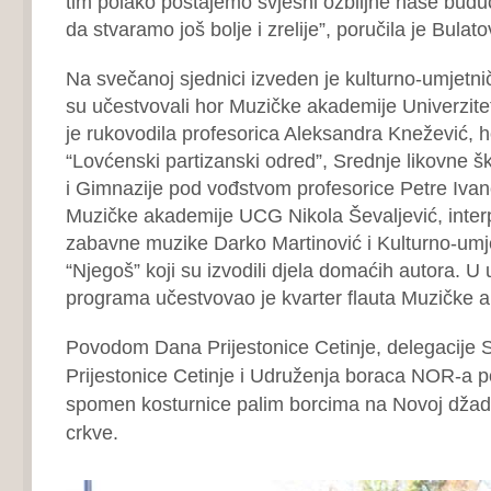
tim polako postajemo svjesni ozbiljne naše buduć
da stvaramo još bolje i zrelije”, poručila je Bulato
Na svečanoj sjednici izveden je kulturno-umjetn
su učestvovali hor Muzičke akademije Univerzite
je rukovodila profesorica Aleksandra Knežević, 
“Lovćenski partizanski odred”, Srednje likovne š
i Gimnazije pod vođstvom profesorice Petre Ivan
Muzičke akademije UCG Nikola Ševaljević, interp
zabavne muzike Darko Martinović i Kulturno-umj
“Njegoš” koji su izvodili djela domaćih autora. U
programa učestvovao je kvarter flauta Muzičke 
Povodom Dana Prijestonice Cetinje, delegacije 
Prijestonice Cetinje i Udruženja boraca NOR-a po
spomen kosturnice palim borcima na Novoj džadi 
crkve.