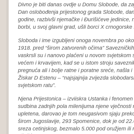
Divno je biti danas ovdje u Domu Slobode, da za
Dan oslobođenja prijestonog grada Slobode, da
godine, razbivši njemačke i Đurišićeve jedinice,
borbi, u svoj glavni grad, ušli borci X crnogorsk
Sloboda i ime izgubljeni onoga novembra po oko
1918. pred “širom zatvorenih očima” Savezničkih
vaskrsli su i nanovo plaćeni u novom svjetskom 
većem i krvavijem, kad se u istom stroju savezni
pregnuća ali i bolje ratne i poratne sreće, našla 
Žiskar D Estenu – “najsjajnija zvijezda sloboda
svjetskom ratu”.
Njena Prijestonica – izviiskra Ustanka i fenomen s
sudbina zadnjih pola milenijuma njene vječnosti 
upletena, darovao je tom neugasivom sjaju preko
širom Jugoslavije, 293 Spomenice, dok je od 22
sreza cetinjskog, bezmalo 5.000 pod oružjem ili 