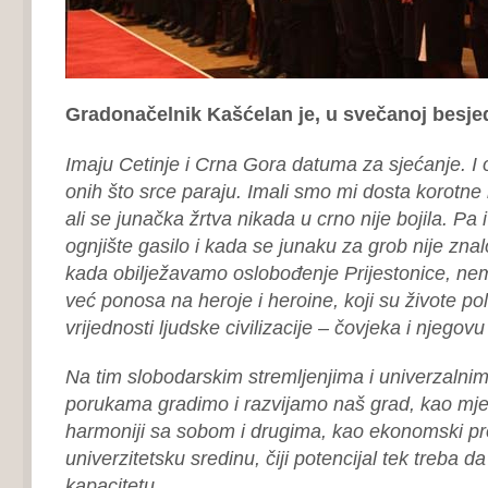
Gradonačelnik Kašćelan je, u svečanoj besjed
Imaju Cetinje i Crna Gora datuma za sjećanje. I o
onih što srce paraju. Imali smo mi dosta korotne bo
ali se junačka žrtva nikada u crno nije bojila. Pa
ognjište gasilo i kada se junaku za grob nije znal
kada obilježavamo oslobođenje Prijestonice, ne
već ponosa na heroje i heroine, koji su živote polo
vrijednosti ljudske civilizacije – čovjeka i njegov
Na tim slobodarskim stremljenjima i univerzalnim 
porukama gradimo i razvijamo naš grad, kao mjes
harmoniji sa sobom i drugima, kao ekonomski pro
univerzitetsku sredinu, čiji potencijal tek treba 
kapacitetu.