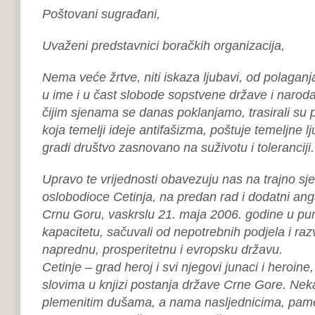
Poštovani sugrađani,
Uvaženi predstavnici boračkih organizacija,
Nema veće žrtve, niti iskaza ljubavi, od polagan
u ime i u čast slobode sopstvene države i narod
čijim sjenama se danas poklanjamo, trasirali su
koja temelji ideje antifašizma, poštuje temeljne lj
gradi društvo zasnovano na suživotu i toleranciji.
Upravo te vrijednosti obavezuju nas na trajno sj
oslobodioce Cetinja, na predan rad i dodatni a
Crnu Goru, vaskrslu 21. maja 2006. godine u 
kapacitetu, sačuvali od nepotrebnih podjela i razvi
naprednu, prosperitetnu i evropsku državu.
Cetinje – grad heroj i svi njegovi junaci i heroine
slovima u knjizi postanja države Crne Gore. Nek
plemenitim dušama, a nama nasljednicima, pamet