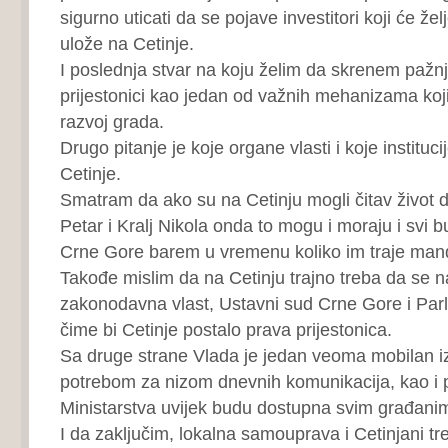
sigurno uticati da se pojave investitori koji će želj
ulože na Cetinje.
I poslednja stvar na koju želim da skrenem pažn
prijestonici kao jedan od važnih mehanizama koji
razvoj grada.
Drugo pitanje je koje organe vlasti i koje institucij
Cetinje.
Smatram da ako su na Cetinju mogli čitav život da
Petar i Kralj Nikola onda to mogu i moraju i svi b
Crne Gore barem u vremenu koliko im traje man
Takođe mislim da na Cetinju trajno treba da se n
zakonodavna vlast, Ustavni sud Crne Gore i Par
čime bi Cetinje postalo prava prijestonica.
Sa druge strane Vlada je jedan veoma mobilan i
potrebom za nizom dnevnih komunikacija, kao i
Ministarstva uvijek budu dostupna svim građani
I da zaključim, lokalna samouprava i Cetinjani t