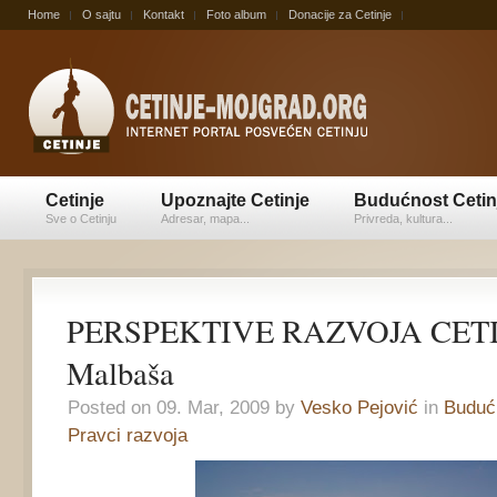
Home
O sajtu
Kontakt
Foto album
Donacije za Cetinje
Cetinje
Upoznajte Cetinje
Budućnost Cetin
Sve o Cetinju
Adresar, mapa...
Privreda, kultura...
PERSPEKTIVE RAZVOJA CETIN
Malbaša
Posted on 09. Mar, 2009 by
Vesko Pejović
in
Budućn
Pravci razvoja