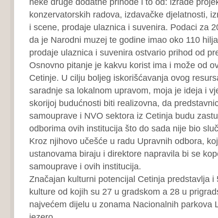
neke druge dodatne prihode i to od: izrade projek
konzervatorskih radova, izdavačke djelatnosti, iz
i scene, prodaje ulaznica i suvenira. Podaci za 
da je Narodni muzej te godine imao oko 110 hilja
prodaje ulaznica i suvenira ostvario prihod od p
Osnovno pitanje je kakvu korist ima i može od ov
Cetinje. U cilju boljeg iskorišćavanja ovog resursa 
saradnje sa lokalnom upravom, moja je ideja i v
skorijoj budućnosti biti realizovna, da predstavnic
samouprave i NVO sektora iz Cetinja budu zastu
odborima ovih institucija što do sada nije bio sluč
Kroz njihovo učešće u radu Upravnih odbora, koj
ustanovama biraju i direktore napravila bi se ko
samouprave i ovih institucija.
Značajan kulturni potencijal Cetinja predstavlja 
kulture od kojih su 27 u gradskom a 28 u prigrad
najvećem dijelu u zonama Nacionalnih parkova 
jezero.