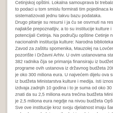
Cetinjskoj opštini. Lokalna samouprava bi trebala
to podaci u tom smislu formirati tim pojedinaca koj
sistematizovati jednu takvu bazu podataka.
Drugo pitanje su resursi i ja ću se osvrnuti na res
najlakše prepoznatljiv, a to su institucije kulture i 
potencijali Cetinja. Na području opštine Cetinje n
nacionalnih institucija kulture: Narodna bibliotek
Zavod za zaštitu spomenika, Mauzolej na Lovćen
pozorište i Državni Arhiv. U ovim ustanovama st
382 radnika čija se primanja finansiraju iz budžeta
programe ovih ustanova iz državnog budžeta 20
je oko 300 miliona eura. U najvećem dijelu ova s
iz budžeta Ministarstva kulture i medija. Isti izno
izdvaja zadnjih 10 godina i to je suma od oko 30 
znati da su 2,5 miliona eura trećina budžeta Minis
je 2,5 miliona eura negdje na nivou budžeta Opšt
Sve ove institucije kroz svoju djelatnost imaju ša