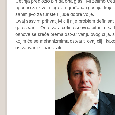
Cetinja predložio bih da ona glasi: Mi želimo Cetin
ugodno za život njegovih građana i gostiju, koje ć
zanimljivo za turiste i ljude dobre volje.
Ovaj sasvim prihvatljivi cilj nije problem definisa
ga ostvariti. On otvara četiri osnovna pitanja: sa 
osnove se kreće prema ostvarivanju ovog cilja, s
kojim će se mehanizmima ostvariti ovaj cilj i kak
ostvarivanje finansirati.