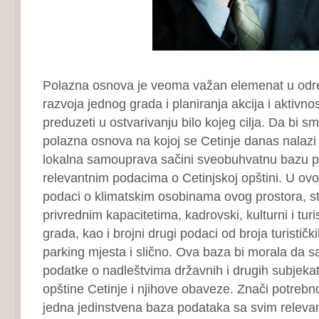
Polazna osnova je veoma važan elemenat u određ
razvoja jednog grada i planiranja akcija i aktivnos
preduzeti u ostvarivanju bilo kojeg cilja. Da bi sm
polazna osnova na kojoj se Cetinje danas nalazi
lokalna samouprava sačini sveobuhvatnu bazu p
relevantnim podacima o Cetinjskoj opštini. U ovoj 
podaci o klimatskim osobinama ovog prostora, sta
privrednim kapacitetima, kadrovski, kulturni i turis
grada, kao i brojni drugi podaci od broja turističk
parking mjesta i slično. Ova baza bi morala da sa
podatke o nadleštvima državnih i drugih subjeka
opštine Cetinje i njihove obaveze. Znači potrebno
jedna jedinstvena baza podataka sa svim relev