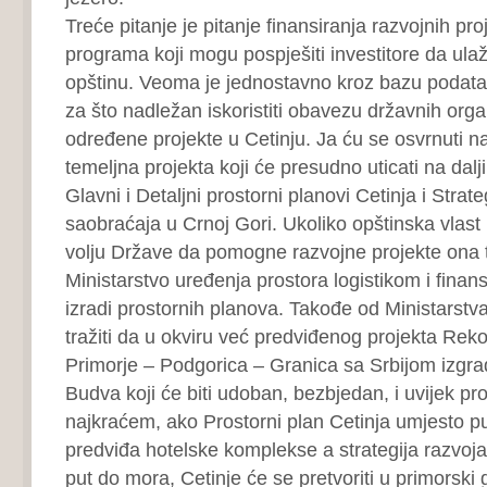
Treće pitanje je pitanje finansiranja razvojnih proj
programa koji mogu pospješiti investitore da ula
opštinu. Veoma je jednostavno kroz bazu podatak
za što nadležan iskoristiti obavezu državnih orga
određene projekte u Cetinju. Ja ću se osvrnuti 
temeljna projekta koji će presudno uticati na dalji
Glavni i Detaljni prostorni planovi Cetinja i Strate
saobraćaja u Crnoj Gori. Ukoliko opštinska vlast 
volju Države da pomogne razvojne projekte ona t
Ministarstvo uređenja prostora logistikom i finan
izradi prostornih planova. Takođe od Ministarstv
tražiti da u okviru već predviđenog projekta Reko
Primorje – Podgorica – Granica sa Srbijom izgrad
Budva koji će biti udoban, bezbjedan, i uvijek p
najkraćem, ako Prostorni plan Cetinja umjesto pus
predviđa hotelske komplekse a strategija razvoja 
put do mora, Cetinje će se pretvoriti u primorski