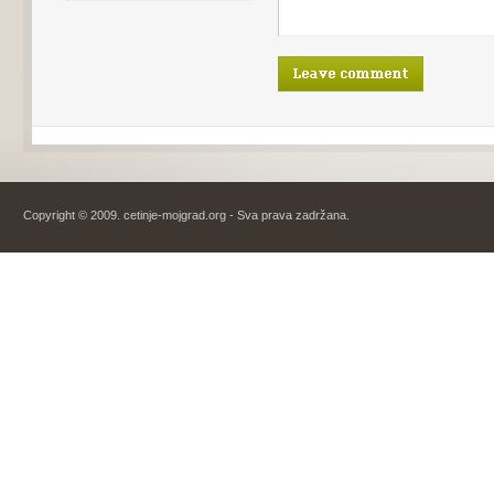
Copyright © 2009. cetinje-mojgrad.org - Sva prava zadržana.