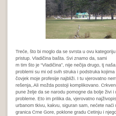
Treće, što bi moglo da se svrsta u ovu kategoriju 
pristup. Vladičina bašta. Svi znamo da, sami
m tim što je “Vladičina”, nije nečija drugo, tj naš
problemi su mi od svih struka i podstruka kojima
čovjek moje profesije najbliži. I tu vjerovatno ne
rešenja,.Ali možda postoji komplikovano. Crkvene
pune želje da se narodu pomogne da bolje živi i r
probleme. Eto im prilika da, vjerovatno najživopi
urbanom tkivu, kakvu, siguran sam, nećete naći 
granica Crne Gore, poklone gradu Cetinju i njeg