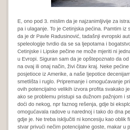
E, ono pod 3. mislim da je najzanimljivije za istr
pa i ulaganje. To je Cetinjska pećina. Pamtim iz
da je dr Pavle Radusinović, tadašnji evropski auto
speleologije tvrdio da se sa ljepotama i bogatst
Cetinjske i Lipske pečine ne može mjeriti ni jedn
u Evropi. Siguran sam da je opštepoznato da od
na ovaj ili onaj način, živi čitav kraj. Neke pećine u
posjetioce iz Amerike, a naše ljepotice decenijam
smetlišta i ruglo. Pripremanje i omogućavanje pri
ovih potencijalno velikih izvora profita svakako j
ako se problemu pristupi sa dužnom pažnjom i s
doći do nekog, npr faznog rešenja, gdje bi eksplo
omogućavala radove u narednoj i tako do dna pe
gdje je. Ne treba isključiti ni koncesiju kao oblik f
stvar privući nečim potencijalne goste, makar u p