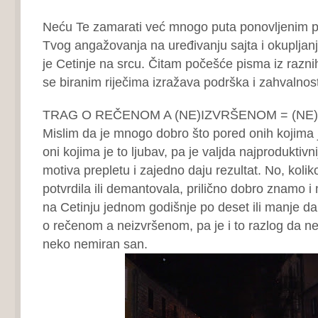
Neću Te zamarati već mnogo puta ponovljenim 
Tvog angažovanja na uređivanju sajta i okupljanj
je Cetinje na srcu. Čitam počešće pisma iz raznih
se biranim riječima izražava podrška i zahvalnost
TRAG O REČENOM A (NE)IZVRŠENOM = (NE
Mislim da je mnogo dobro što pored onih kojima j
oni kojima je to ljubav, pa je valjda najproduktivn
motiva prepletu i zajedno daju rezultat. No, koliko
potvrdila ili demantovala, prilično dobro znamo i 
na Cetinju jednom godišnje po deset ili manje da
o rečenom a neizvršenom, pa je i to razlog da n
neko nemiran san.