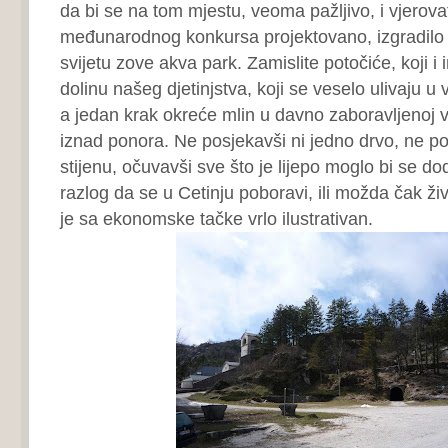
da bi se na tom mjestu, veoma pažljivo, i vjerov
međunarodnog konkursa projektovano, izgradilo 
svijetu zove akva park. Zamislite potočiće, koji i
dolinu našeg djetinjstva, koji se veselo ulivaju u
a jedan krak okreće mlin u davno zaboravljenoj v
iznad ponora. Ne posjekavši ni jedno drvo, ne po
stijenu, očuvavši sve što je lijepo moglo bi se doda
razlog da se u Cetinju poboravi, ili možda čak ži
je sa ekonomske tačke vrlo ilustrativan.