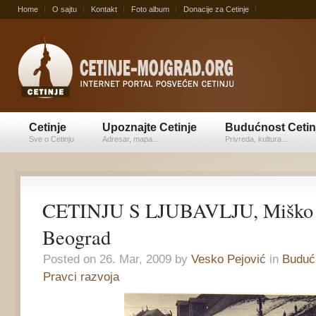
Home
O sajtu
Kontakt
Foto album
Donacije za Cetinje
Cetinje
Upoznajte Cetinje
Budućnost Cetin
Sve o Cetinju
Adresar, mapa...
Privreda, kultura...
CETINJU S LJUBAVLJU, Miško Ć
Beograd
Posted on 26. Mar, 2009 by
Vesko Pejović
in
Budućn
Pravci razvoja