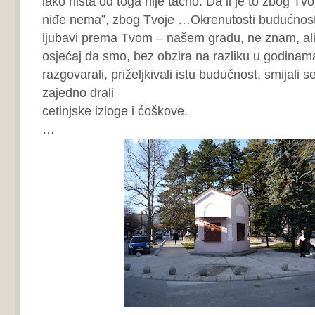
iako ništa od toga nije tačno. Da li je to zbog Tv
niđe nema”, zbog Tvoje …Okrenutosti budućnost
ljubavi prema Tvom – našem gradu, ne znam, a
osjećaj da smo, bez obzira na razliku u godina
razgovarali, priželjkivali istu budučnost, smijali s
zajedno drali
cetinjske izloge i ćoškove.
…