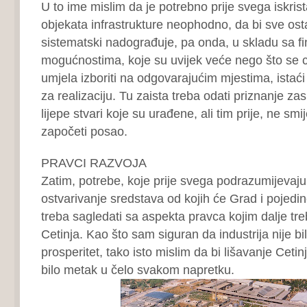
U to ime mislim da je potrebno prije svega iskrista
objekata infrastrukture neophodno, da bi sve os
sistematski nadograđuje, pa onda, u skladu sa fi
mogućnostima, koje su uvijek veće nego što se c
umjela izboriti na odgovarajućim mjestima, istaći pr
za realizaciju. Tu zaista treba odati priznanje 
lijepe stvari koje su urađene, ali tim prije, ne smije
započeti posao.
PRAVCI RAZVOJA
Zatim, potrebe, koje prije svega podrazumijevaj
ostvarivanje sredstava od kojih će Grad i pojedinc
treba sagledati sa aspekta pravca kojim dalje treb
Cetinja. Kao što sam siguran da industrija nije bil
prosperitet, tako isto mislim da bi lišavanje Ceti
bilo metak u čelo svakom napretku.