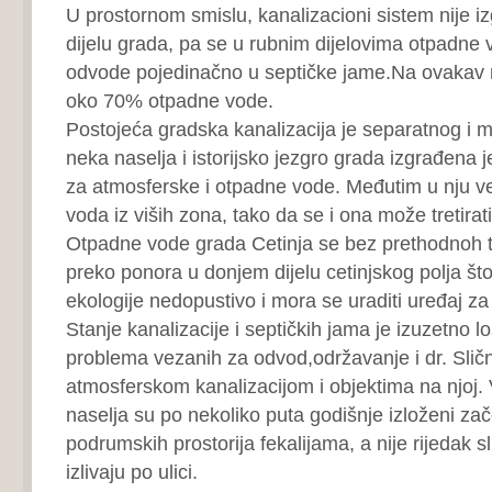
U prostornom smislu, kanalizacioni sistem nije 
dijelu grada, pa se u rubnim dijelovima otpadne 
odvode pojedinačno u septičke jame.Na ovakav 
oko 70% otpadne vode.
Postojeća gradska kanalizacija je separatnog i m
neka naselja i istorijsko jezgro grada izgrađena
za atmosferske i otpadne vode. Međutim u nju v
voda iz viših zona, tako da se i ona može tretirat
Otpadne vode grada Cetinja se bez prethodnoh 
preko ponora u donjem dijelu cetinjskog polja št
ekologije nedopustivo i mora se uraditi uređaj za
Stanje kanalizacije i septičkih jama je izuzetno l
problema vezanih za odvod,održavanje i dr. Slična
atmosferskom kanalizacijom i objektima na njoj.
naselja su po nekoliko puta godišnje izloženi zače
podrumskih prostorija fekalijama, a nije rijedak sl
izlivaju po ulici.