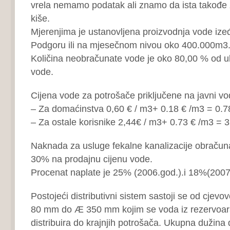
vrela nemamo podatak ali znamo da ista takođe z
kiše.
Mjerenjima je ustanovljena proizvodnja vode izeđ
Podgoru ili na mjesečnom nivou oko 400.000m3
Količina neobračunate vode je oko 80,00 % od 
vode.
Cijena vode za potrošače priključene na javni vo
– Za domaćinstva 0,60 € / m3+ 0.18 € /m3 = 0.7
– Za ostale korisnike 2,44€ / m3+ 0.73 € /m3 = 
Naknada za usluge fekalne kanalizacije obračuna
30% na prodajnu cijenu vode.
Procenat naplate je 25% (2006.god.).i 18%(2007.
Postojeći distributivni sistem sastoji se od cjev
80 mm do Æ 350 mm kojim se voda iz rezervoara 
distribuira do krajnjih potrošača. Ukupna dužina d