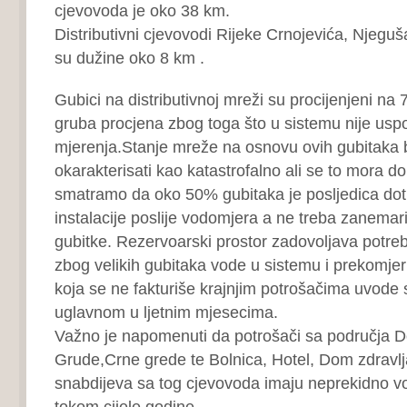
cjevovoda je oko 38 km.
Distributivni cjevovodi Rijeke Crnojevića, Njeguš
su dužine oko 8 km .
Gubici na distributivnoj mreži su procijenjeni na 
gruba procjena zbog toga što u sistemu nije uspo
mjerenja.Stanje mreže na osnovu ovih gubitaka 
okarakterisati kao katastrofalno ali se to mora doka
smatramo da oko 50% gubitaka je posljedica dotr
instalacije poslije vodomjera a ne treba zanemarit
gubitke. Rezervoarski prostor zadovoljava potr
zbog velikih gubitaka vode u sistemu i prekomje
koja se ne fakturiše krajnjim potrošačima uvode se
uglavnom u ljetnim mjesecima.
Važno je napomenuti da potrošači sa područja Do
Grude,Crne grede te Bolnica, Hotel, Dom zdravlja
snabdijeva sa tog cjevovoda imaju neprekidno v
tokom cijele godine.