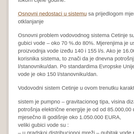
Osnovni nedostaci u sistemu
sa prijedlogom mjer
otklanjanje
Osnovni problem vodovodnog sistema Cetinje su
gubici vode – oko 70 %.do 80%. Mjerenjima je u
proizvodnja vode izeđu 140 i 155 l/s. Ako je 16.
korisnika sistema, to znači da je dnevna potrošn
l/stanovniku/dan. Po standardima Evropske Unije
vode je oko 150 l/stanovniku/dan.
Vodovodni sistem Cetinje u ovom trenutku karakte
sistem je pumpno – gravitacionog tipa, visina di
potrošnja električne energije je od od 85.000,0
mjesečno ili godišnje oko 1.050.000 EURA,
veliki gubici vode su :
– u gradskoj distribucionoj mreži – gubitak vode 