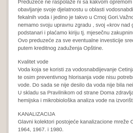
Preduzeće ne raspolaže ni sa kakvom opremom 
obavljanje svoje djelatnostu u oblasti vodosnabdi
fekalnih voda i jedino je takvo u Crnoj Gori.Važ
nemamo svoju upravnu zgradu , svoj «krov nad
podstanari i plaćamo kiriju tj. mjesečnu zakupnin
Ovo preduzeće za sve eventualne investicije sr
putem kreditnog zaduženja Opštine.
Kvalitet vode
Voda koja se koristi za vodosnabdijevanje Cetinja
te osim preventivnog hlorisanja vode nisu potreb
vode. Do sada se nije desilo da voda nije bila ne
U skladu sa Pravilnikom od strane Doma zdravlja
hemijska i mikrobiološka analiza vode na izvorišt
KANALIZACIJA
Glavni kolektori postojeće kanalizacione mreže C
1964, 1967. i 1980.