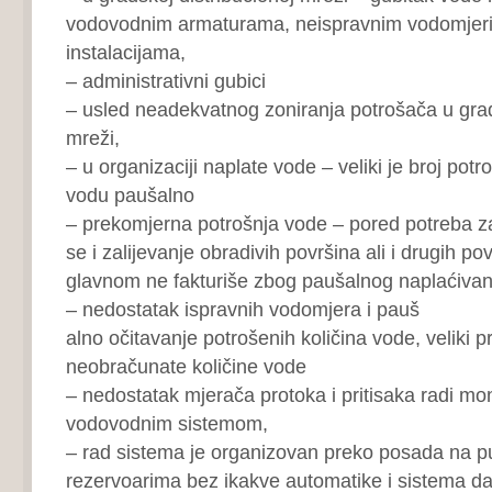
vodovodnim armaturama, neispravnim vodomjeri
instalacijama,
– administrativni gubici
– usled neadekvatnog zoniranja potrošača u grad
mreži,
– u organizaciji naplate vode – veliki je broj potr
vodu paušalno
– prekomjerna potrošnja vode – pored potreba za
se i zalijevanje obradivih površina ali i drugih p
glavnom ne fakturiše zbog paušalnog naplaćivan
– nedostatak ispravnih vodomjera i pauš
alno očitavanje potrošenih količina vode, veliki 
neobračunate količine vode
– nedostatak mjerača protoka i pritisaka radi mo
vodovodnim sistemom,
– rad sistema je organizovan preko posada na 
rezervoarima bez ikakve automatike i sistema dal