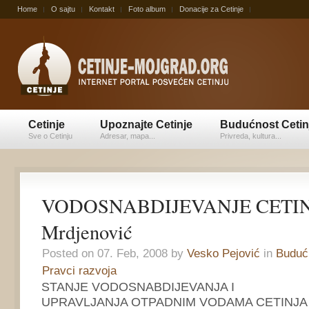
Home
O sajtu
Kontakt
Foto album
Donacije za Cetinje
Cetinje
Upoznajte Cetinje
Budućnost Cetin
Sve o Cetinju
Adresar, mapa...
Privreda, kultura...
VODOSNABDIJEVANJE CETIN
Mrdjenović
Posted on 07. Feb, 2008 by
Vesko Pejović
in
Budućn
Pravci razvoja
STANJE VODOSNABDIJEVANJA I
UPRAVLJANJA OTPADNIM VODAMA CETINJA