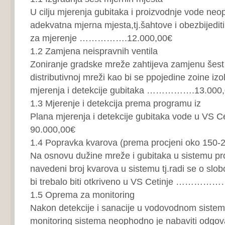
U cilju mjerenja gubitaka i proizvodnje vode neop
adekvatna mjerna mjesta,tj.šahtove i obezbijediti
za mjerenje …………….12.000,00€
1.2 Zamjena neispravnih ventila
Zoniranje gradske mreže zahtijeva zamjenu šest 
distributivnoj mreži kao bi se ppojedine zoine izo
mjerenja i detekcije gubitaka …………….13.000
1.3 Mjerenje i detekcija prema programu iz
Plana mjerenja i detekcije gubitaka vode u V
90.000,00€
1.4 Popravka kvarova (prema procjeni oko 150-2
Na osnovu dužine mreže i gubitaka u sistemu pro
navedeni broj kvarova u sistemu tj.radi se o slob
bi trebalo biti otkriveno u VS Cetinje ……
1.5 Oprema za monitoring
Nakon detekcije i sanacije u vodovodnom sistem
monitoring sistema neophodno je nabaviti odgov