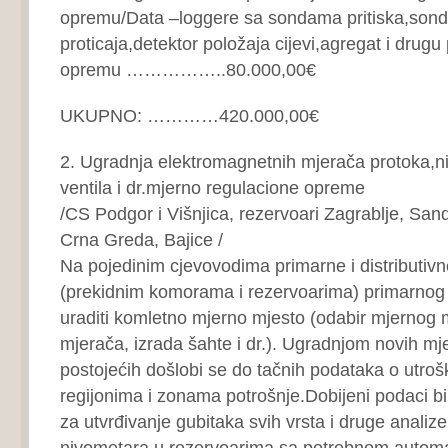
opremu/Data –loggere sa sondama pritiska,sond
proticaja,detektor položaja cijevi,agregat i drugu
opremu ……………..80.000,00€
UKUPNO: …………420.000,00€
2. Ugradnja elektromagnetnih mjerača protoka,n
ventila i dr.mjerno regulacione opreme
/CS Podgor i Višnjica, rezervoari Zagrablje, Sand
Crna Greda, Bajice /
Na pojedinim cjevovodima primarne i distributiv
(prekidnim komorama i rezervoarima) primarnog
uraditi komletno mjerno mjesto (odabir mjernog 
mjerača, izrada šahte i dr.). Ugradnjom novih m
postojećih došlobi se do tačnih podataka o utro
regijonima i zonama potrošnje.Dobijeni podaci bi s
za utvrđivanje gubitaka svih vrsta i druge analiz
nivometara u rezervoarima sa potrebnom autom