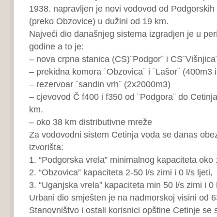
1938. napravljen je novi vodovod od Podgorskih 
(preko Obzovice) u dužini od 19 km.
Najveći dio današnjeg sistema izgradjen je u pe
godine a to je:
– nova crpna stanica (CS)¨Podgor¨ i CS¨Višnjica
– prekidna komora ¨Obzovica¨ i ¨Lašor¨ (400m3 
– rezervoar ¨sandin vrh¨ (2x2000m3)
– cjevovod Č f400 i f350 od ¨Podgora¨ do Cetinja
km.
– oko 38 km distributivne mreže
Za vodovodni sistem Cetinja voda se danas obezb
izvorišta:
1. “Podgorska vrela” minimalnog kapaciteta oko 1
2. “Obzovica” kapaciteta 2-50 l/s zimi i 0 l/s ljeti,
3. “Uganjska vrela” kapaciteta min 50 l/s zimi i 0 l/
Urbani dio smješten je na nadmorskoj visini od 
Stanovništvo i ostali korisnici opštine Cetinje s