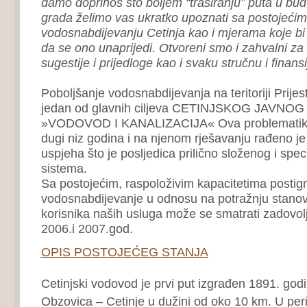
damo doprinos što boljem “trasiranju” puta u bu
grada želimo vas ukratko upoznati sa postojećim
vodosnabdijevanju Cetinja kao i mjerama koje bi 
da se ono unaprijedi. Otvoreni smo i zahvalni z
sugestije i prijedloge kao i svaku stručnu i finan
Poboljšanje vodosnabdijevanja na teritoriji Prijes
jedan od glavnih ciljeva CETINJSKOG JAVN
»VODOVOD I KANALIZACIJA« Ova problematika 
dugi niz godina i na njenom rješavanju rađeno je 
uspjeha što je posljedica prilično složenog i sp
sistema.
Sa postojećim, raspoloživim kapacitetima postig
vodosnabdijevanje u odnosu na potražnju stanovn
korisnika naših usluga može se smatrati zadovo
2006.i 2007.god.
OPIS POSTOJEĆEG STANJA
Cetinjski vodovod je prvi put izgrađen 1891. godine
Obzovica – Cetinje u dužini od oko 10 km. U pe