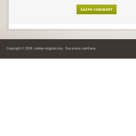
Copyright © 2009. cetinje-mojgrad.org - Sva prava zadržana.