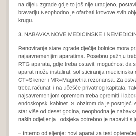
na dijelu zgrade gdje to još nije uradjeno, postavi
bravariju.Neophodno je ofarbati krovove svih ob
krugu.
3. NABAVKA NOVE MEDICINSKE I NEMEDIC
Renoviranje stare zgrade dječije bolnice mora pra
najsavremenijim aparatima. Posebnu pažnju treba
RTG aparata, gdje treba ostaviti mogućnost da
aparat može instalirati sofisticiranija medicinska
CT=Skener i MR=Magnetna rezonansa. Za ostvar
treba računati i na učešće privatnog kapitala. Ta
najsavremenijom opremom treba opremiti i laborat
endoskopski kabinet. S’ obzirom da je postojeći
star više od deset godina, neophodna je nabavk
naših odjeljenja i odsjeka potrebno je nabaviti sl
– Interno odjeljenje: novi aparat za test opterećen