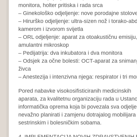
monitora, holter pritiska i rada srca
– Ginekološko odjeljenje: nove porodajne stolov
– Hirurško odjeljenje: ultra-sizen nož i torako-ab
kamerom i izvorom svijetla
– ORL odjeljenje: aparat za otoakustičnu emisiju,
amulantni mikroskop
– Pedijatrija: dva inkubatora i dva monitora
– Odsjek za očne bolesti: OCT-aparat za snimanj
živca
– Anestezija i intenzivna njega: respirator i tri mo
Pored nabavke visokosifisticiranih medicinskih
aparata, za kvalitetnu organizaciju rada u Ustanov
informatička oprema koja bi povezala sva odjeljen
nevažno planirati i zamjenu dotrajalog mobilijara 
sestrinskim i bolesničkim sobama.
4. IMPLEMENTACIJA NOVIH ZDRAVSTVENI