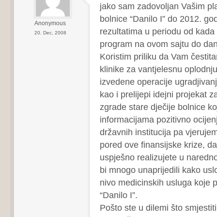
jako sam zadovoljan Vašim p
bolnice “Danilo I” do 2012. go
Anonymous
rezultatima u periodu od kada s
20. Dec, 2008
program na ovom sajtu do d
Koristim priliku da Vam čestit
klinike za vantjelesnu oplodnj
izvedene operacije ugradjivan
kao i prelijepi idejni projekat 
zgrade stare dječije bolnice k
informacijama pozitivno ocijen
državnih institucija pa vjerujem
pored ove finansijske krize, da
uspješno realizujete u naredn
bi mnogo unaprijedili kako usl
nivo medicinskih usluga koje 
“Danilo I”.
Pošto ste u dilemi što smjestiti