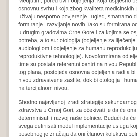
Medjutim, pored ovih odjeljenja, koja uspješno o
osnovnu svrhu i koja zbog kvaliteta medicinskih 
uživaju nesporno povjerenje i ugled, smatramo d
formiranje i razvijanje novih.Tako su formirana o
u drugim gradovima Crne Gore i za kojima se o
potreba, a to su: otologija (odjeljenje za liječenje
audiologijom i odjeljenje za humanu reprodukciju
reproduktivne tehnologije). Novoformirana odjelje
time su postala referentni centri na nivou Repub
tog plana, postojeća osnovna odjeljenja radila 
nivou zdravstvene zastite, dok bi otologija i hum
na tercijalnom nivou.
Shodno najavljenoj izradi strategije sekundarnog 
zdravstva u Crnoj Gori, za očekivati je da će o
determinisati i razvoj naše bolnice. Budući da će s
svega definisati model implementacije usluga ko
posebnog je značaja da oni članovi kolektiva bolni