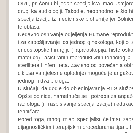
ORL, pri čemu bi jedan specijalista imao usmjeren
drugi ka audiologiji. Takodje, neophodno je što hit
specijalizaciju iz medicinske biohemije jer Bolni
te oblasti.
Nedavno osnivanje odjeljenja Humane reprodukcij
i za zapošljavanje još jednog ginekologa, koji b
endoskopske hirurgije ( laparoskopija, histerosk
materice) i asistiranih reproduktivnih tehnologija 
steriliteta i infertiliteta. Zavisno od povećanja ob
ciklusa vantjelesne oplodnje) moguće je angažov
jednog ili dva biologa.
U slučaju da dodje do objedinjavanja RTG služb
Opšte bolnice, nametnuće se i potreba za anga
radiologa (ili raspisivanje specijalizacije) i eduk
tehničara.
Pored toga, mnogi mladi specijalisti će imati zad
dijagnostičkim i terapijskim procedurama tipa ul