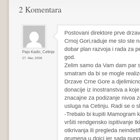
2 Komentara
Postovani direktore prve drza
Crnoj Gori,raduje me sto ste n
dobar plan razvoja i rada za p
Pajo Kadic, Cetinje
god.
27. Mar, 2008
Zelim samo da Vam dam par su
smatram da bi se mogle reali
Drzave Crne Gore a djelimicn
donacije iz inostranstva a koje
znacajne za podizanje nivoa z
usluga na Cetinju. Radi se o 
-Trebalo bi kupiti Mamogram 
vršiti rendgensko ispitivanje tk
otkrivanja ili pregleda neindetif
grumena u dojci jer sada puno