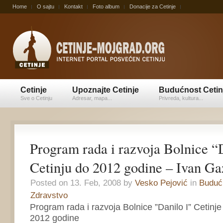
Home
O sajtu
Kontakt
Foto album
Donacije za Cetinje
Cetinje
Upoznajte Cetinje
Budućnost Cetin
Sve o Cetinju
Adresar, mapa...
Privreda, kultura...
Program rada i razvoja Bolnice “
Cetinju do 2012 godine – Ivan Ga
Posted on 13. Feb, 2008 by
Vesko Pejović
in
Budućn
Zdravstvo
Program rada i razvoja Bolnice ”Danilo I” Cetinj
2012 godine