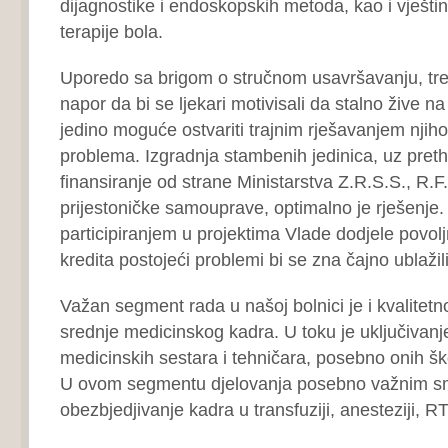
dijagnostike i endoskopskih metoda, kao i vješt
terapije bola.
Uporedo sa brigom o stručnom usavršavanju, treba
napor da bi se ljekari motivisali da stalno žive na 
jedino moguće ostvariti trajnim rješavanjem njih
problema. Izgradnja stambenih jedinica, uz preth
finansiranje od strane Ministarstva Z.R.S.S., R.F.
prijestoničke samouprave, optimalno je rješenje.
participiranjem u projektima Vlade dodjele povol
kredita postojeći problemi bi se zna čajno ublažili
Važan segment rada u našoj bolnici je i kvalitet
srednje medicinskog kadra. U toku je uključivanj
medicinskih sestara i tehničara, posebno onih šk
U ovom segmentu djelovanja posebno važnim 
obezbjedjivanje kadra u transfuziji, anesteziji, R