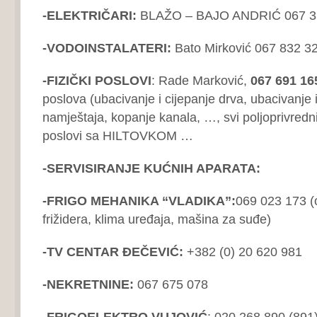
-ELEKTRIČARI:
BLAŽO – BAJO ANDRIĆ 067 3
-VODOINSTALATERI:
Bato Mirković 067 832 3
-FIZI
Č
KI POSLOVI
: Rade Marković,
067 691 16
poslova (ubacivanje i cijepanje drva, ubacivanje 
namještaja, kopanje kanala, …, svi poljoprivredni
poslovi sa HILTOVKOM …
-SERVISIRANJE KUĆNIH APARATA:
-FRIGO MEHANIKA “VLADIKA”:
069 023 173 (
frižidera, klima uređaja, mašina za suđe)
-TV CENTAR ĐEČEVIĆ:
+382 (0) 20 620 981
-NEKRETNINE:
067 675 078
-FRIGOELEKTRO VUJOVIĆ
: 020 268 890 (891