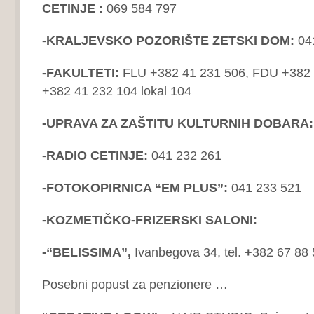
CETINJE
:
069 584 797
-KRALJEVSKO POZORIŠTE ZETSKI DOM:
041
-FAKULTETI:
FLU +382 41 231 506, FDU +382 
+382 41 232 104 lokal 104
-UPRAVA ZA ZAŠTITU KULTURNIH DOBARA
-RADIO CETINJE:
041 232 261
-FOTOKOPIRNICA “EM PLUS”:
041 233 521
-KOZMETIČKO-FRIZERSKI SALONI:
-“BELISSIMA”,
Ivanbegova 34, tel.
+
382 67 88 
Posebni popust za penzionere …