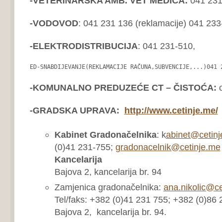
-VETERINARSKA AMB. VET MEDICA:
041 231
-VODOVOD
: 041 231 136 (reklamacije) 041 23
-ELEKTRODISTRIBUCIJA
: 041 231-510,
ED-SNABDIJEVANJE(REKLAMACIJE RAČUNA,SUBVENCIJE,...)041 
-KOMUNALNO PREDUZEĆE CT – ČISTOĆA:
o
-GRADSKA UPRAVA:
http://www.cetinje.me/
Kabinet Gradonačelnika
: k
abinet@cetin
(0)41 231-755;
gradonacelnik@cetinje.me
Kancelarija
Bajova 2, kancelarija br. 94
Zamjenica gradonačelnika:
ana.nikolic@ce
Tel/faks: +382 (0)41 231 755; +382 (0)86
Bajova 2, kancelarija br. 94.