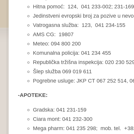
Hitna pomoć: 124, 041 233-002; 231-169
Jedinstveni evropski broj za pozive u nevol
Vatrogasna služba: 123, 041 234-155
AMS CG: 19807
Meteo: 094 800 200
Komunalna policija: 041 234 455
Republička tržišna inspekcija: 020 230 52
Šlep služba 069 019 611
Pogrebne usluge: JKP CT 067 252 514, 0
-APOTEKE:
Gradska: 041 231-159
Ciara mont: 041 232-300
Mega pharm: 041 235 298; mob. tel. +38