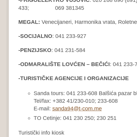
433; 069 381345
MEGAL:
Venecijaneri, Harmonika vrata, Roletn
-SOCIJALNO
: 041 233-927
-PENZIJSKO
: 041 231-584
-ODMARALIŠTE LOVĆEN – BEČIĆI
: 041 233-
-TURISTIČKE AGENCIJE I ORGANIZACIJE
Sanda tours: 041 233-608 Balšića pazar b
Tel/fax: +382 41/230-010; 233-608
E-mail:
sanda94@t-com.me
TO Cetinje: 041 230 250; 230 251
Turistički info kiosk