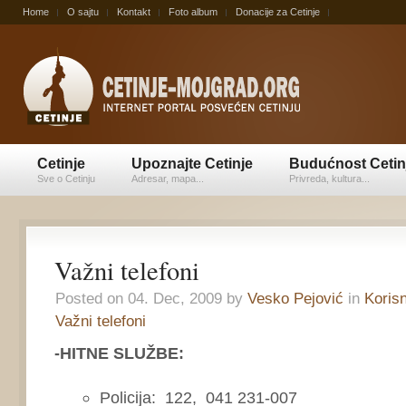
Home
O sajtu
Kontakt
Foto album
Donacije za Cetinje
Cetinje
Upoznajte Cetinje
Budućnost Cetin
Sve o Cetinju
Adresar, mapa...
Privreda, kultura...
Važni telefoni
Posted on 04. Dec, 2009 by
Vesko Pejović
in
Korisn
Važni telefoni
-HITNE SLUŽBE:
Policija: 122, 041 231-007