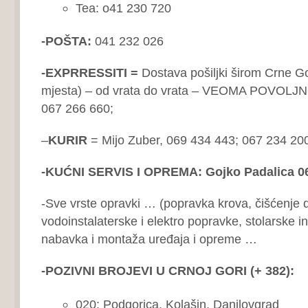
Tea: o41 230 720
-POŠTA:
041 232 026
-EXPRRESSITI =
Dostava pošiljki širom Crne Go
mjesta) – od vrata do vrata – VEOMA POVOLJN
067 266 660;
–
KURIR
= Mijo Zuber, 069 434 443; 067 234 20
-KUĆNI SERVIS I OPREMA: Gojko Padalica 06
-Sve vrste opravki … (popravka krova, čišćenje 
vodoinstalaterske i elektro popravke, stolarske in
nabavka i montaža uređaja i opreme …
-POZIVNI BROJEVI U CRNOJ GORI (+ 382):
020: Podgorica, Kolašin, Danilovgrad