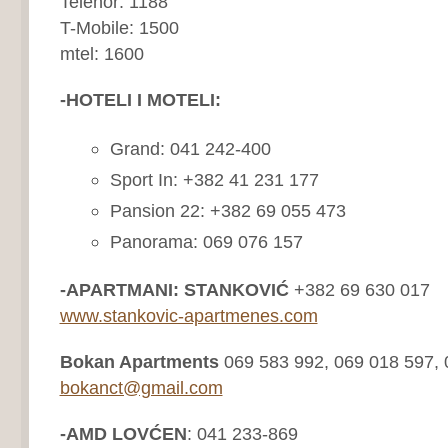
Telenor: 1188
T-Mobile: 1500
mtel: 1600
-HOTELI I MOTELI:
Grand: 041 242-400
Sport In: +382 41 231 177
Pansion 22: +382 69 055 473
Panorama: 069 076 157
-APARTMANI:
STANKOVIĆ
+382 69 
www.stankovic-apartmenes.com
Bokan Apartments
069 583 992, 069 018 597, 
bokanct@gmail.com
-AMD LOVĆEN
: 041 233-869