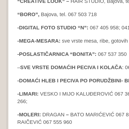
“CREATIVE LOOK” –
HAIR STUDIO, Bajova, te
“BORO”,
Bajova, tel. 067 503 718
-DIGITAL FOTO STUDIO “N”:
067 405 958; 04
-MEGA-MESARA:
sve vrste mesa, ribe, gotovi
-POSLASTIČARNICA “BONITA”:
067 537 350
–
SVE VRSTE DOMAĆIH PECIVA I KOLAČA
: 
-DOMAĆI HLEB I PECIVA PO PORUDŽBINI- B
-LIMARI:
VESKO I MIJO KALUĐEROVIĆ 067 364
266;
-MOLERI:
DRAGAN
–
BATO MARIĆEVIĆ 067 8
RAIČEVIĆ 067 555 960