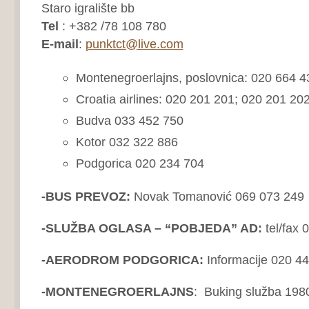
Staro igralište bb
Tel
: +382 /78 108 780
E-mail
:
punktct@live.com
Montenegroerlajns, poslovnica: 020 664 4
Croatia airlines: 020 201 201; 020 201 20
Budva 033 452 750
Kotor 032 322 886
Podgorica 020 234 704
-BUS PREVOZ:
Novak Tomanović 069 073 249
-SLUŽBA OGLASA – “POBJEDA” AD:
tel/fax 
-AERODROM PODGORICA:
Informacije 020 4
-MONTENEGROERLAJNS
: Buking služba 198