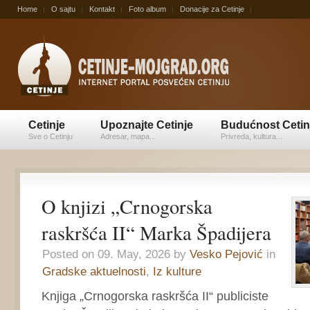
Home
O sajtu
Kontakt
Foto album
Donacije za Cetinje
Cetinje
Upoznajte Cetinje
Budućnost Cetin
Sve o Cetinju
Adresar, mapa...
Privreda, kultura...
O knjizi „Crnogorska
raskršća II“ Marka Špadijera
Posted on 09. May, 2026 by
Vesko Pejović
in
Gradske aktuelnosti
,
Iz kulture
Knjiga „Crnogorska raskršća II“ publiciste