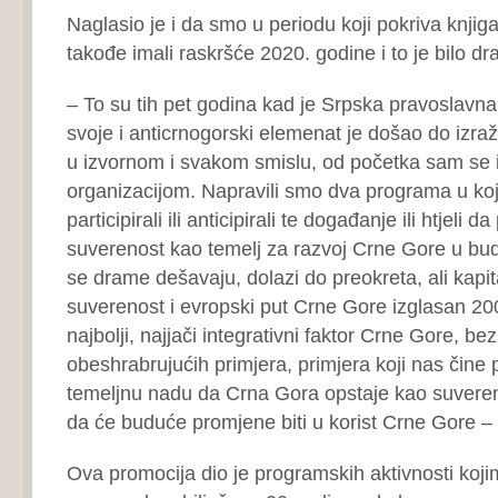
Naglasio je i da smo u periodu koji pokriva knjig
takođe imali raskršće 2020. godine i to je bilo d
– To su tih pet godina kad je Srpska pravoslavn
svoje i anticrnogorski elemenat je došao do izra
u izvornom i svakom smislu, od početka sam se i
organizacijom. Napravili smo dva programa u k
participirali ili anticipirali te događanje ili htjeli 
suverenost kao temelj za razvoj Crne Gore u budu
se drame dešavaju, dolazi do preokreta, ali kapit
suverenost i evropski put Crne Gore izglasan 20
najbolji, najjači integrativni faktor Crne Gore, be
obeshrabrujućih primjera, primjera koji nas čine
temeljnu nadu da Crna Gora opstaje kao suvere
da će buduće promjene biti u korist Crne Gore – 
Ova promocija dio je programskih aktivnosti koj