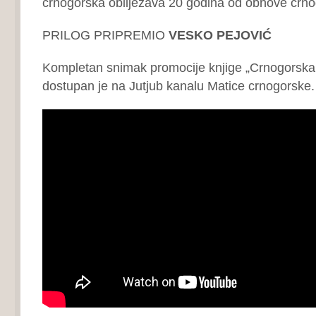
crnogorska obilježava 20 godina od obnove crno
PRILOG PRIPREMIO
VESKO PEJOVIĆ
Kompletan snimak promocije knjige „Crnogorska 
dostupan je na Jutjub kanalu Matice crnogorske