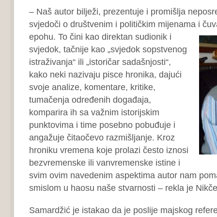
– Naš autor bilježi, prezentuje i promišlja nepos
svjedoči o društvenim i političkim mijenama i ču
epohu. To čini kao direktan sudionik i
svjedok, tačnije kao „svjedok sopstvenog
istraživanja“ ili „istoričar sadašnjosti“,
kako neki nazivaju pisce hronika, dajući
svoje analize, komentare, kritike,
tumačenja određenih događaja,
komparira ih sa važnim istorijskim
punktovima i time posebno pobuđuje i
angažuje čitaočevo razmišljanje. Kroz
hroniku vremena koje prolazi često iznosi
bezvremenske ili vanvremenske istine i
svim ovim navedenim aspektima autor nam poma
smislom u haosu naše stvarnosti – rekla je Nikč
Samardžić je istakao da je poslije majskog refe