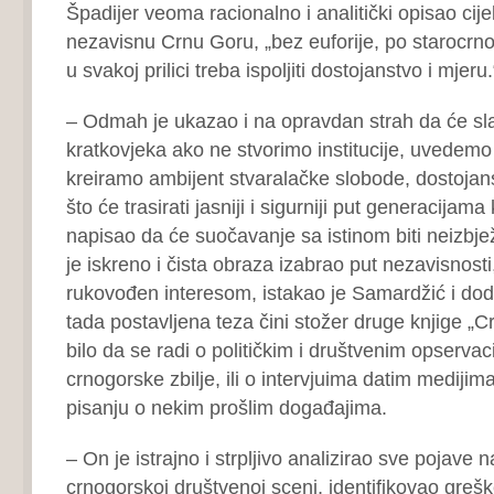
Špadijer veoma racionalno i analitički opisao cije
nezavisnu Crnu Goru, „bez euforije, po starocrn
u svakoj prilici treba ispoljiti dostojanstvo i mjeru
– Odmah je ukazao i na opravdan strah da će sla
kratkovjeka ako ne stvorimo institucije, uvedemo
kreiramo ambijent stvaralačke slobode, dostojans
što će trasirati jasniji i sigurniji put generacijam
napisao da će suočavanje sa istinom biti neizbj
je iskreno i čista obraza izabrao put nezavisnosti
rukovođen interesom, istakao je Samardžić i dod
tada postavljena teza čini stožer druge knjige „C
bilo da se radi o političkim i društvenim opserv
crnogorske zbilje, ili o intervjuima datim mediji
pisanju o nekim prošlim događajima.
– On je istrajno i strpljivo analizirao sve pojave
crnogorskoj društvenoj sceni, identifikovao greš