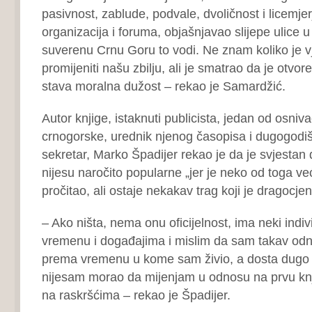
pasivnost, zablude, podvale, dvoličnost i licemjerj
organizacija i foruma, objašnjavao slijepe ulice u
suverenu Crnu Goru to vodi. Ne znam koliko je v
promijeniti našu zbilju, ali je smatrao da je otvo
stava moralna dužost – rekao je Samardžić.
Autor knjige, istaknuti publicista, jedan od osniv
crnogorske, urednik njenog časopisa i dugogodiš
sekretar, Marko Špadijer rekao je da je svjestan 
nijesu naročito popularne „jer je neko od toga v
pročitao, ali ostaje nekakav trag koji je dragocjen
– Ako ništa, nema onu oficijelnost, ima neki ind
vremenu i događajima i mislim da sam takav od
prema vremenu u kome sam živio, a dosta dugo 
nijesam morao da mijenjam u odnosu na prvu knj
na raskršćima – rekao je Špadijer.