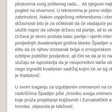
plodovima svog poštenog rada… Ali njegove najb
pogled na stvarnost. U tekstovima je jasno vidljiv
zabrinutost. Nakon uspješnog referenduma i ob
državnosti bilo je za očekivati da će vladajuće pol
uložiti napor da odvoje državu od partije, ali to s
Država je skoro postala talac partije i njenih int
posljednjih dvadesetpet godina Marko Špadijer u
elitu da će njihov izostanak brige o crnogorskom d
ozbiljne političke posljedice, ali čini se da je to
slučaju se ispostavlja da je neuporedivo lakše ob
nego izgraditi kvalitetan sadržaj kojim će se taj o
je Radulović.
U svom traganju za izgubljenim vremenom na c
raskršćima Špadijer piše „hroniku svoga vremen
koje pruža preplitanje književnih i žurnalističkih
hronike, objasnila je Nikčević.