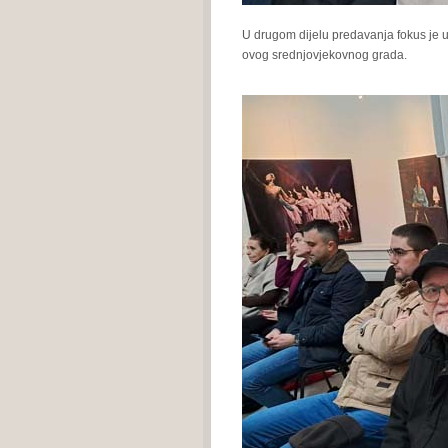
U drugom dijelu predavanja fokus je u
ovog srednjovjekovnog grada.