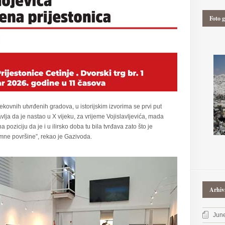
Foto g
kovnih utvrđenih gradova, u istorijskim izvorima se prvi put
vlja da je nastao u X vijeku, za vrijeme Vojislavljevića, mada
poziciju da je i u ilirsko doba tu bila tvrđava zato što je
omne površine”, rekao je Gazivoda.
Arhiv
Jun