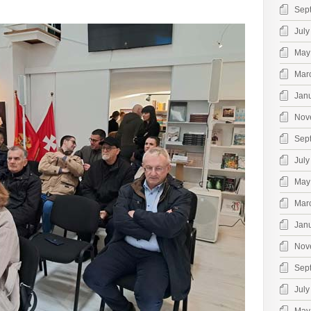
Sep
July
May
Mar
Jan
Nov
Sep
July
May
Mar
Jan
Nov
Sep
July