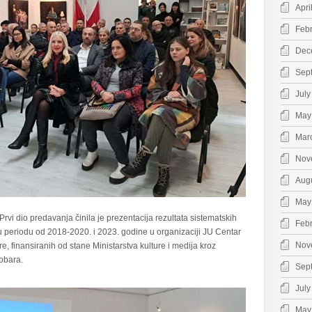
Apri
Feb
Dec
Sep
July
May
Mar
Nov
Aug
May
Prvi dio predavanja činila je prezentacija rezultata sistematskih
Feb
 u periodu od 2018-2020. i 2023. godine u organizaciji JU Centar
Nov
e, finansiranih od stane Ministarstva kulture i medija kroz
obara.
Sep
July
May