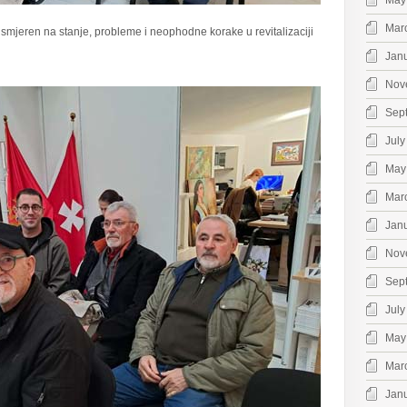
May
Mar
smjeren na stanje, probleme i neophodne korake u revitalizaciji
Jan
Nov
Sep
July
May
Mar
Jan
Nov
Sep
July
May
Mar
Jan