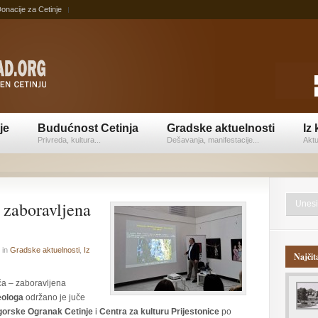
onacije za Cetinje
je
Budućnost Cetinja
Gradske aktuelnosti
Iz 
Privreda, kultura...
Dešavanja, manifestacije...
Aktu
 zaboravljena
in
Gradske aktuelnosti
,
Iz
Najčit
ća – zaboravljena
eologa
održano je juče
gorske Ogranak Cetinje
i
Centra za kulturu Prijestonice
po