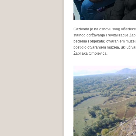
Gazivoda je na osnovu svog višedeceni
stalnog održavanja i revitalizacije Ža
bedema i objekata) otvaranjem muzeja t
postiglo otvaranjem muzeja, uključiv
Žabljaka Crnojevića.