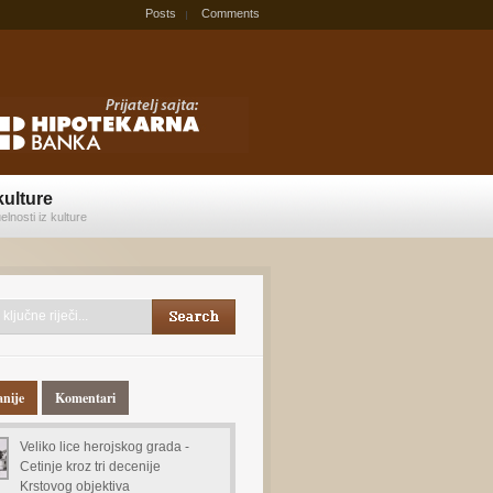
Posts
Comments
kulture
elnosti iz kulture
anije
Komentari
Veliko lice herojskog grada -
Cetinje kroz tri decenije
Krstovog objektiva