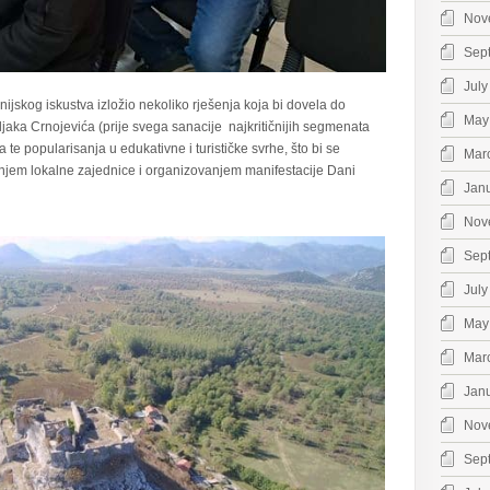
Nov
Sep
July
jskog iskustva izložio nekoliko rješenja koja bi dovela do
May
bljaka Crnojevića (prije svega sanacije najkritičnijih segmenata
e popularisanja u edukativne i turističke svrhe, što bi se
Mar
anjem lokalne zajednice i organizovanjem manifestacije Dani
Jan
Nov
Sep
July
May
Mar
Jan
Nov
Sep