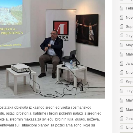
Feb
Nov
Sep
July
May
Mar
Jan
Nov
Sep
July
May
h ostataka objekata iz kasnog srednjeg vijeka i osmanskog
Mar
u, ostaci prostorija, kaldrme i brojni pokretni nalazi iz srednjeg
Jan
tela, srebrnih makaza za svijeću, brojnih lula, đuladi, noževa,
entovani su i situacioni planovi sa pozicijama sondi koje su
Nov