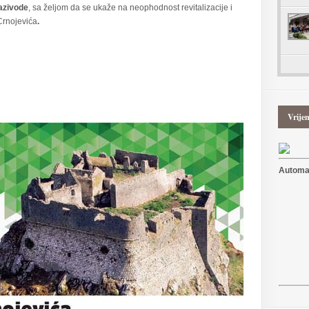
azivode
, sa željom da se ukaže na neophodnost revitalizacije i
 Crnojevića
.
Vrije
Automat