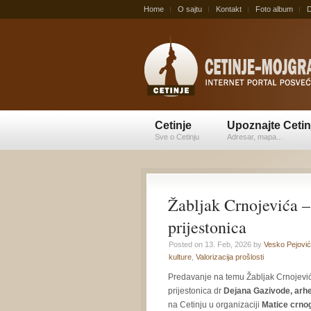
Home
O sajtu
Kontakt
Foto album
D
Cetinje
Upoznajte Cetin
Sve o Cetinju
Adresar, mapa...
Žabljak Crnojevića –
prijestonica
Posted on 13. Feb, 2026 by
Vesko Pejović
kulture
,
Valorizacija prošlosti
Predavanje na temu Žabljak Crnojevi
prijestonica dr
Dejana Gazivode, arh
na Cetinju u organizaciji
Matice crno