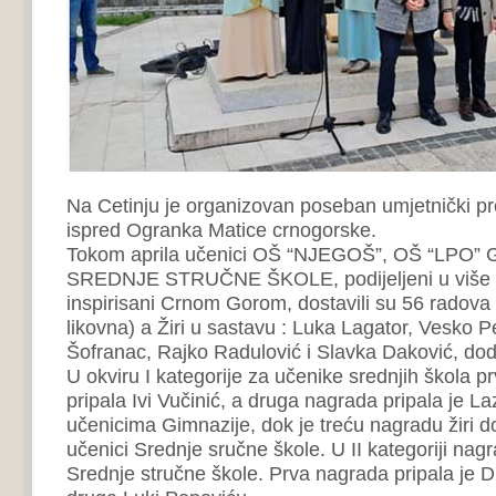
Na Cetinju je organizovan poseban umjetnički p
ispred Ogranka Matice crnogorske.
Tokom aprila učenici OŠ “NJEGOŠ”, OŠ “LPO” 
SREDNJE STRUČNE ŠKOLE, podijeljeni u više k
inspirisani Crnom Gorom, dostavili su 56 radova (
likovna) a Žiri u sastavu : Luka Lagator, Vesko P
Šofranac, Rajko Radulović i Slavka Daković, dodi
U okviru I kategorije za učenike srednjih škola p
pripala Ivi Vučinić, a druga nagrada pripala je L
učenicima Gimnazije, dok je treću nagradu žiri dod
učenici Srednje sručne škole. U II kategoriji nag
Srednje stručne škole. Prva nagrada pripala je D