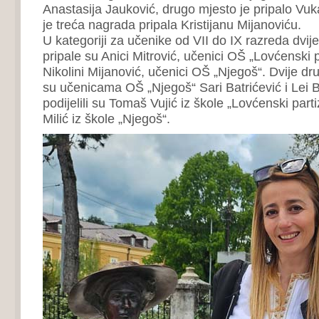
Anastasija Jauković, drugo mjesto je pripalo Vuk
je treća nagrada pripala Kristijanu Mijanoviću.
U kategoriji za učenike od VII do IX razreda dvij
pripale su Anici Mitrović, učenici OŠ „Lovćenski p
Nikolini Mijanović, učenici OŠ „Njegoš“. Dvije dr
su učenicama OŠ „Njegoš“ Sari Batrićević i Lei B
podijelili su Tomaš Vujić iz škole „Lovćenski part
Milić iz škole „Njegoš“.