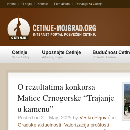
Home
O sajtu
Kontakt
Foto album
Donacije za Cetinje
Cetinje
Upoznajte Cetinje
Budućnost Cetin
Sve o Cetinju
Adresar, mapa...
Privreda, kultura...
O rezultatima konkursa
Matice Crnogorske “Trajanje
u kamenu”
Posted on 21. May, 2025 by
Vesko Pejović
in
Gradske aktuelnosti
,
Valorizacija prošlosti