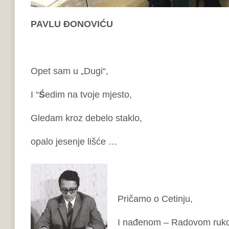
PAVLU ĐONOVIĆU
Opet sam u „Dugi“,
I “
Ś
edim na tvoje mjesto,
Gledam kroz debelo staklo,
opalo jesenje lišće …
Pričamo o Cetinju,
I nađenom – Radovom ruko