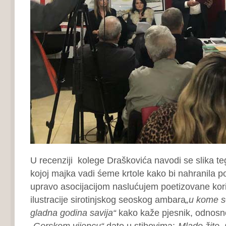
U recenziji kolege Draškovića navodi se slika te
kojoj majka vadi śeme krtole kako bi nahranila poro
upravo asocijacijom naslućujem poetizovane kor
ilustracije sirotinjskog seoskog ambara
„u kome s
gladna godina savija“
kako kaže pjesnik, odnosno
„Gorskom vijencu“
dato u stihovima:
„Mlado žito, 