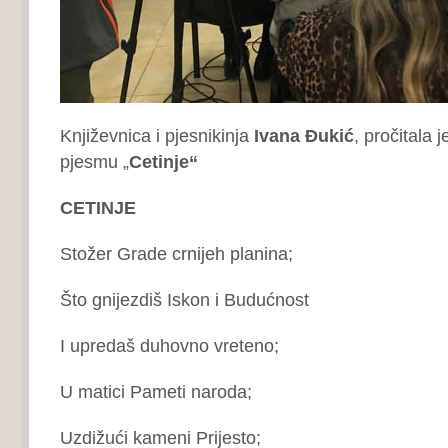
Književnica i pjesnikinja
Ivana Đukić
, pročitala 
pjesmu „
Cetinje“
CETINJE
Stožer Grade crnijeh planina;
Što gnijezdiš Iskon i Budućnost
I upredaš duhovno vreteno;
U matici Pameti naroda;
Uzdižući kameni Prijesto;