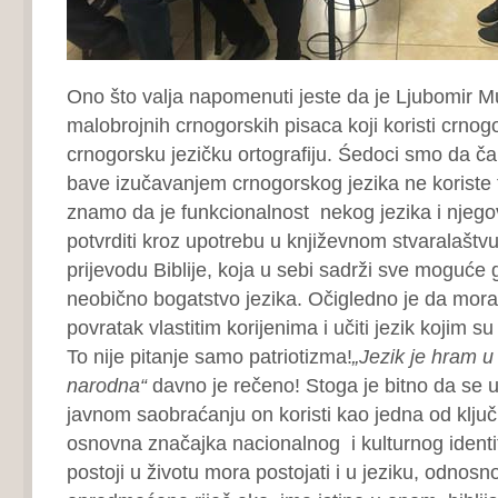
Ono što valja napomenuti jeste da je Ljubomir 
malobrojnih crnogorskih pisaca koji koristi crnogor
crnogorsku jezičku ortografiju. Śedoci smo da ča
bave izučavanjem crnogorskog jezika ne koriste t
znamo da je funkcionalnost nekog jezika i njeg
potvrditi kroz upotrebu u književnom stvaralašt
prijevodu Biblije, koja u sebi sadrži sve moguće 
neobično bogatstvo jezika. Očigledno je da moram
povratak vlastitim korijenima i učiti jezik kojim su 
To nije pitanje samo patriotizma!
„Jezik je hram u
narodna“
davno je rečeno! Stoga je bitno da se u l
javnom saobraćanju on koristi kao jedna od ključn
osnovna značajka nacionalnog i kulturnog identit
postoji u životu mora postojati i u jeziku, odnosno