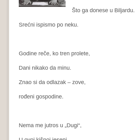
Što ga donese u Biljardu.
Srećni ispismo po neku.
Godine reče, ko tren prolete,
Dani nikako da minu.
Znao si da odlazak – zove,
rođeni gospodine.
Nema me jutros u „Dugi“,
U ovoj kišnoj jeseni,