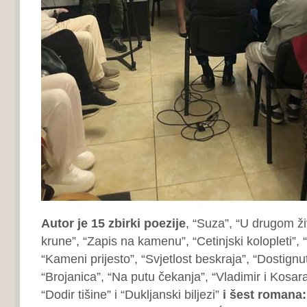
Autor je 15 zbirki poezije
, “Suza”, “U drugom živ
krune”, “Zapis na kamenu”, “Cetinjski kolopleti”, 
“Kameni prijesto”, “Svjetlost beskraja”, “Dostign
“Brojanica”, “Na putu čekanja”, “Vladimir i Kosara
“Dodir tišine” i “Dukljanski biljezi”
i šest romana