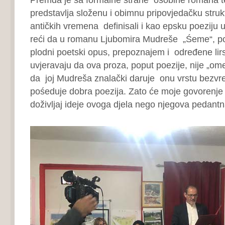
predstavlja složenu i obimnu pripovjedačku struk
antičkih vremena definisali i kao epsku poeziju 
reći da u romanu Ljubomira Mudreše „Śeme“, po
plodni poetski opus, prepoznajem i određene lir
uvjeravaju da ova proza, poput poezije, nije „om
da joj Mudreša znalački daruje onu vrstu bezvr
pośeduje dobra poezija. Zato će moje govorenje b
doživljaj ideje ovoga djela nego njegova pedantn