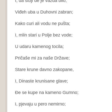
I, da stoji đe je vazda bilo;
Viđeh uba u Duhovni zabran;
Kako curi ali vodu ne pušta;
I, mlin stari u Polje bez vode;
U udaru kamenog tocila;
Pričaše mi za naše Države;
Stare krune davno zakopane,
I, Dinaste krunisane glave;
Đe se kupe na kameno Gumno;
I, pjevaju u pero nemirno;