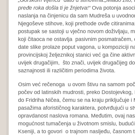
pređe roka došla ti je žnjetva!“
Ova potonja asoci
naslanja na činjenicu da sam Mudreša u uvodnom
Njegoševe stihove, koji prethode ovđe citiranim
postupak se sastoji u vječno novom doživljaju,
koji čitaoca ne ostavlja pasivnim posmatračem
date slike prolaze poput vagona, u kompoziciji n
provincijskoj željeznikoj stanici već ga čine akti
uvijek drugačijim, što znači, uvijek drugačijeg doži
saznajnosti ili različitim periodima života.
Osim već rečenoga u ovom štivu na samom poče
počev od latinskih mudrosti, preko Dostojevkog, P
do Fridriha Ničea, čemu se na kraju priključuje i
pasažima aforističnog karaktera, potvrđujući u s
opravdanost naslova romana. Međutim, ovaj nasl
mogućnost tumačenja u životnom smislu, budući
Kseniji, a to govori o trajnom nasljeđu, časnom