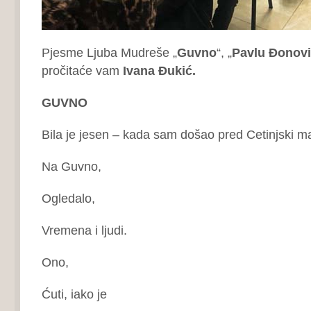
Pjesme Ljuba Mudreše „
Guvno
“, „
Pavlu Đonov
pročitaće vam
Ivana Đukić.
GUVNO
Bila je jesen – kada sam došao pred Cetinjski ma
Na Guvno,
Ogledalo,
Vremena i ljudi.
Ono,
Ćuti, iako je