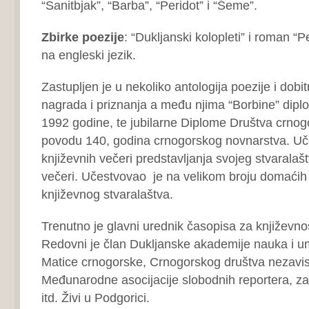
“Sanitbjak”, “Barba”, “Peridot” i “Śeme”.
Zbirke poezije
: “Dukljanski kolopleti” i roman “
na engleski jezik.
Zastupljen je u nekoliko antologija poezije i dobi
nagrada i priznanja a među njima “Borbine” dipl
1992 godine, te jubilarne Diplome Društva crnog
povodu 140, godina crnogorskog novnarstva. Uče
književnih večeri predstavljanja svojeg stvaralaštv
večeri. Učestvovao je na velikom broju domaćih i
književnog stvaralaštva.
Trenutno je glavni urednik časopisa za književnos
Redovni je član Dukljanske akademije nauka i umj
Matice crnogorske, Crnogorskog društva nezavisn
Međunarodne asocijacije slobodnih reportera,
itd. Živi u Podgorici.