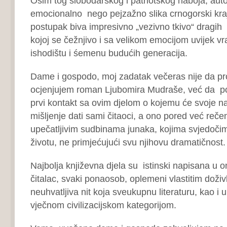
Osim tog slobodarskog i patriotskog naboja, autor
emocionalno nego pejzažno slika crnogorski kraj
postupak biva impresivno „vezivno tkivo“ dragih
kojoj se čežnjivo i sa velikom emocijom uvijek v
ishodištu i śemenu budućih generacija.
Dame i gospodo, moj zadatak večeras nije da pro
ocjenjujem roman Ljubomira Mudraše, već da p
prvi kontakt sa ovim djelom o kojemu će svoje n
mišljenje dati sami čitaoci, a ono pored već reč
upečatljivim sudbinama junaka, kojima svjedoč
životu, ne primjećujući svu njihovu dramatičnost.
Najbolja književna djela su istinski napisana u 
čitalac, svaki ponaosob, oplemeni vlastitim doživl
neuhvatljiva nit koja sveukupnu literaturu, kao i 
vječnom civilizacijskom kategorijom.