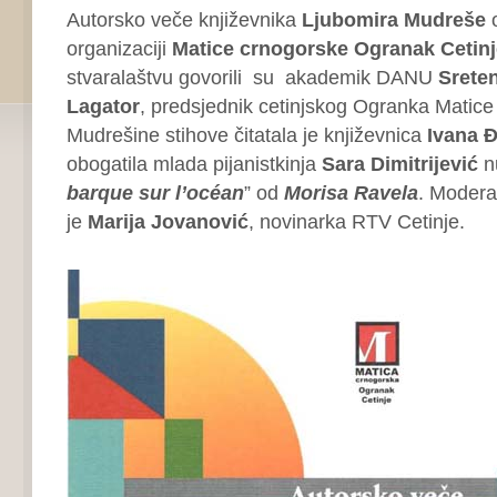
Autorsko veče književnika
Ljubomira Mudreše
o
organizaciji
Matice crnogorske Ogranak Cetinj
stvaralaštvu govorili su akademik DANU
Sreten
Lagator
, predsjednik cetinjskog Ogranka Matice
Mudrešine stihove čitatala je književnica
Ivana 
obogatila mlada pijanistkinja
Sara Dimitrijević
n
barque sur l’océan
” od
Morisa Ravela
. Modera
je
Marija Jovanović
, novinarka RTV Cetinje.