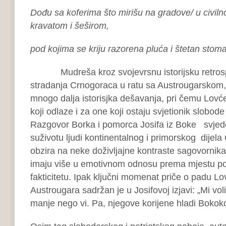
Dođu sa koferima što mirišu na gradove/ u civiln
kravatom i šeširom,
pod kojima se kriju razorena pluća i štetan stoma
Mudreša kroz svojevrsnu istorijsku retrospe
stradanja Crnogoraca u ratu sa Austrougarskom, 
mnogo dalja istorisjka dešavanja, pri čemu Lovće
koji odlaze i za one koji ostaju svjetionik slobode
Razgovor Borka i pomorca Josifa iz Boke svjedoč
suživotu ljudi kontinentalnog i primorskog dijel
obzira na neke doživljajne kontraste sagovornika,
imaju više u emotivnom odnosu prema mjestu por
fakticitetu. Ipak ključni momenat priče o padu Lo
Austrougara sadržan je u Josifovoj izjavi: „Mi vo
manje nego vi. Pa, njegove korijene hladi Bokoko