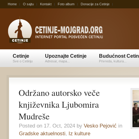
Home
O sajtu
Kontakt
Foto album
Donacije za Cetinje
Cetinje
Upoznajte Cetinje
Budućnost Cetin
Sve o Cetinju
Adresar, mapa...
Privreda, kultura...
Održano autorsko veče
književnika Ljubomira
Mudreše
Posted on 17. Oct, 2024 by
Vesko Pejović
in
Gradske aktuelnosti
,
Iz kulture