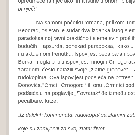
opredmećena riječ ako ima istine u onom biblij
bi riječ!“
Na samom početku romana, prilikom Tomaš
Beograd, osjetan je sudar dva izdanka istog sjem
paradoksalnoj ravni praktično i sjeme svih prošlih
budućih i apsurda, ponekad paradoksa, kako u is
i u aktuelnom trenutku. Ispovijest pečalbara i pov
Borka, mogla bi biti ispovijest mnogih Crnogoraca
zaradom, često nalazili svoje „zlatne grobove“ u
rudokopima. Ova ispovijest podsjeća na potres
Đonovića„”Crnci i Crnogorci“ ili onu „Crmnici pod 
podśećaju na poglavlje
„Povratak“
đe između ost
pečalbare, kaže:
„Iz dalekih kontinenata, rudokopa/ sa zlatnim zu
koje su zamijenili za svoj zlatni život.