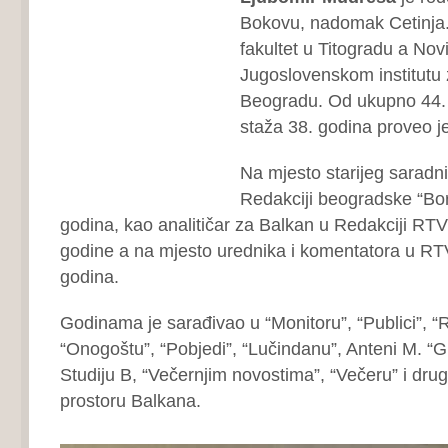
Bokovu, nadomak Cetinja. 
fakultet u Titogradu a Nov
Jugoslovenskom institutu 
Beogradu. Od ukupno 44.
staža 38. godina proveo je
Na mjesto starijeg saradn
Redakciji beogradske “Bor
godina, kao analitičar za Balkan u Redakciji RT
godine a na mjesto urednika i komentatora u RT
godina.
Godinama je sarađivao u “Monitoru”, “Publici”, “R
“Onogoštu”, “Pobjedi”, “Lučindanu”, Anteni M. “Gl
Studiju B, “Večernjim novostima”, “Večeru” i dru
prostoru Balkana.