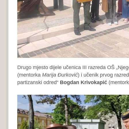
Drugo mjesto dijele učenica III razreda OŠ „Nje
(mentorka
Marija Đurković
) i učenik prvog razr
partizanski odred“
Bogdan Krivokapić
(mentor