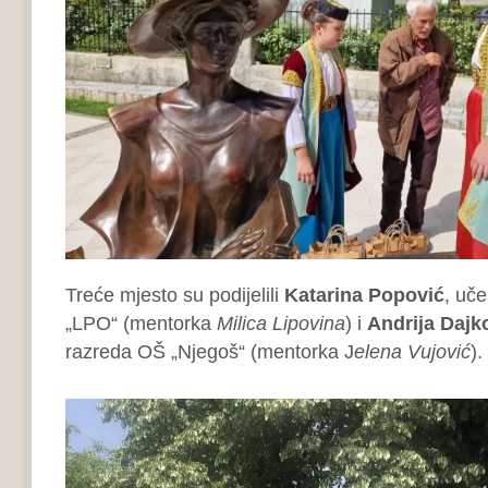
Treće mjesto su podijelili
Katarina Popović
, uč
„LPO“ (mentorka
Milica Lipovina
) i
Andrija Dajk
razreda OŠ „Njegoš“ (mentorka J
elena Vujović
).