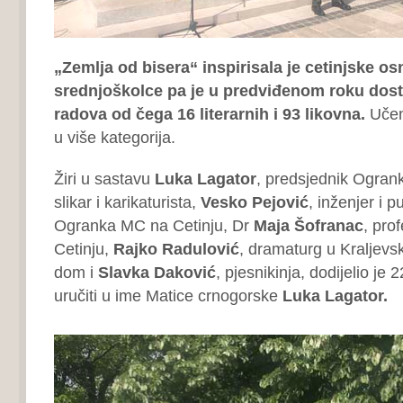
„Zemlja od bisera“ inspirisala je cetinjske os
srednjoškolce pa je u predviđenom roku dost
radova od čega 16 literarnih i 93 likovna.
Učeni
u više kategorija.
Žiri u sastavu
Luka Lagator
, predsjednik Ogran
slikar i karikaturista,
Vesko Pejović
, inženjer i p
Ogranka MC na Cetinju, Dr
Maja Šofranac
, pro
Cetinju,
Rajko Radulović
, dramaturg u Kraljevs
dom i
Slavka Daković
, pjesnikinja, dodijelio je
uručiti u ime Matice crnogorske
Luka Lagator.