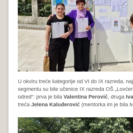
U okviru treće kategorije od VI do IX razreda, na
segmentu su bile učenice IX razreda OŠ „Lovćens
odred“: prva je bila
Valentina Perović
, druga
Iv
treća
Jelena Kaluđerović
(mentorka im je bila
M