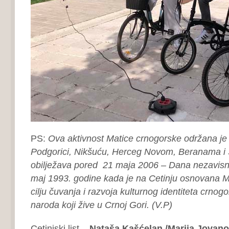
PS:
Ova aktivnost Matice crnogorske održana je 
Podgorici, Nikšuću, Herceg Novom, Beranama i
obilježava pored 21 maja 2006 – Dana nezavisno
maj 1993. godine kada je na Cetinju osnovana M
cilju čuvanja i razvoja kulturnog identiteta crnog
naroda koji žive u Crnoj Gori. (V.P)
Cetinjski list –
Nataša Kašćelan /Marija Jovano