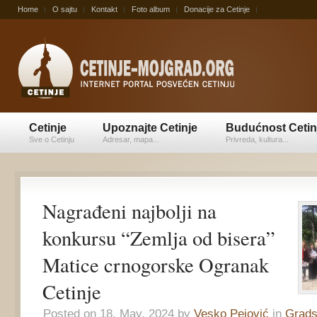
Home
O sajtu
Kontakt
Foto album
Donacije za Cetinje
Cetinje
Upoznajte Cetinje
Budućnost Cetin
Sve o Cetinju
Adresar, mapa...
Privreda, kultura...
Nagrađeni najbolji na
konkursu “Zemlja od bisera”
Matice crnogorske Ogranak
Cetinje
Posted on 18. May, 2024 by
Vesko Pejović
in
Grads