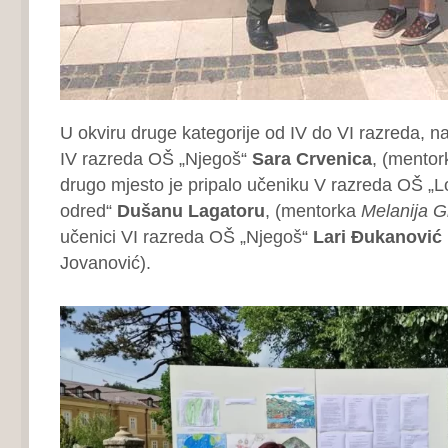
U okviru druge kategorije od IV do VI razreda, naj
IV razreda OŠ „Njegoš“
Sara Crvenica
, (mento
drugo mjesto je pripalo učeniku V razreda OŠ „L
odred“
Dušanu Lagatoru
, (mentorka
Melanija G
učenici VI razreda OŠ „Njegoš“
Lari Đukanović
Jovanović).