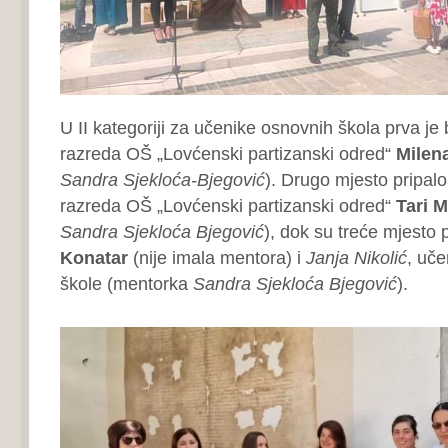
U II kategoriji za učenike osnovnih škola prva je 
razreda OŠ „Lovćenski partizanski odred“
Milen
Sandra Sjekloća-Bjegović
). Drugo mjesto pripalo
razreda OŠ „Lovćenski partizanski odred“
Tari M
Sandra Sjekloća Bjegović
), dok su treće mjesto p
Konatar
(nije imala mentora) i
Janja Nikolić
, uče
škole (mentorka
Sandra Sjekloća Bjegović
).