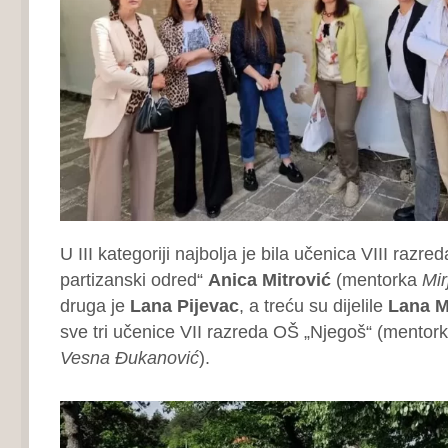
U III kategoriji najbolja je bila učenica VIII razr
partizanski odred“
Anica Mitrović
(mentorka
Mir
druga je
Lana Pijevac
, a treću su dijelile
Lana M
sve tri učenice VII razreda OŠ „Njegoš“ (mentorka
Vesna Đukanović
).