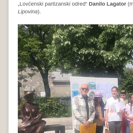
„Lovćenski partizanski odred“
Danilo Lagator
(m
Lipovina
).