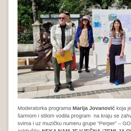
Moderatorka programa
Marija Jovanović
koja j
šarmom i stilom vodila program na kraju se zahv
svima i uz muzičku numeru grupe “Perper” – 
zaključila:
NEKA NAM JE VJEČNA
“
ZEMLJA O