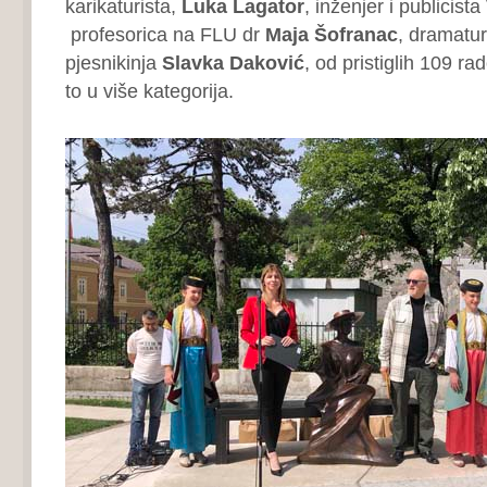
karikaturista,
Luka Lagator
, inženjer i publicista
profesorica na FLU dr
Maja Šofranac
, dramatu
pjesnikinja
Slavka Daković
, od pristiglih 109 ra
to u više kategorija.