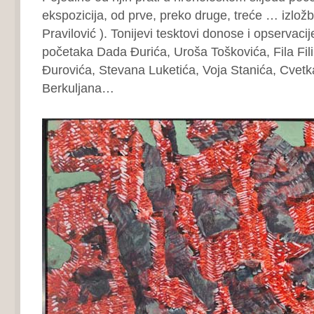
ekspozicija, od prve, preko druge, treće … izložbe 
Pravilović ). Tonijevi tesktovi donose i opservaci
početaka Dada Đurića, Uroša Toškovića, Fila Fil
Đurovića, Stevana Luketića, Voja Stanića, Cvetk
Berkuljana…