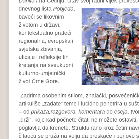
Danilo I
na Cetinju, čitav svoj radni vijek
provešć
dnevnog lista
Pobjeda
,
baveći se likovnim
životom u državi,
kontekstualno prateći
regionalna, evropska i
svjetska zbivanja,
uticaje i refleksije tih
kretanja na sveukupni
kulturno-umjetnički
život Crne Gore.
Zadrima osobenim stilom, znalački, posvećeničk
artikuliše „zadate“ teme i lucidno penetrira u suš
– od
prikaza,razgovora, komentara
do
eseja
, tvo
„drži“, koje kad počnete čitati ne možete ostaviti,
poglavlja da krenete. Struktuirano kroz četiri na
čitaocu se pruža na volju da preskače i ponovo s