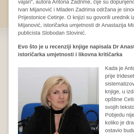
vajari”, autora Antona Zadrime, čije su dopunjeno
Ivan Mijanović i Mladen Zadrima održana je sino
Prijestonice Cetinje. O knjizi su govorili urednik 
Mijanović, istoričarka umjetnosti dr Anastazija Mi
publicista Slobodan Slovinić.
Evo što je u recenziji knjige napisala Dr Anas
istoričarka umjetnosti i likovna kritičarka
Kada je Ant
prije trides
sistematizo
knjige, u iz
opštine Ceti
svojih tekst
Pobjedu nij
koliko je dr
ostavio bud