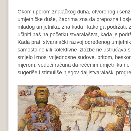
Okom i perom znalačkog duha, otvorenog i senz
umjetničke duše, Zadrima zna da prepozna i osj
mladog umjetnika, zna kada i kako ga podržati, z
učiniti baš na početku stvaralaštva, kada je podr
Kada prati stvaralački razvoj određenog umjetni
samostalne i/ili kolektivne izložbe ne ustručava 
smjelo iznosi vrijednosne sudove, pritom, besko
mjerom, vodeći računa da rečenim umjetnika ne p
sugeriše i stimuliše njegov daljistvaralaški progre