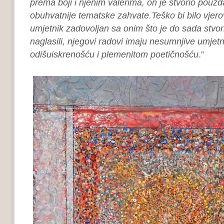
prema boji i njenim valerima, on je stvorio pouz
obuhvatnije tematske zahvate.Teško bi bilo vjero
umjetnik zadovoljan sa onim što je do sada stvor
naglasili, njegovi radovi imaju nesumnjive umjetni
odišuiskrenošću i plemenitom poetičnošću
.”