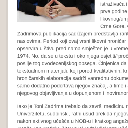
istraživača 
prve godine 
likovnog/umj
Crne Gore. 
Zadrimova publikacija sadržajem predstavlja rari
naslovima. Period koji ovaj vrsni likovni hroničar pr
opservira u štivu pred nama smješten je u vreme
1974. No, da se u tekstu i oko njega osjetiti/“pročit
poslije tog dvodecenijskog opsega. Činjenica da j
tekstualnom materijalu koji pored kvalitativnih, kr
hroničarskih elaboracija sadrži vanrednu dokume
samo dodatno podcrtava njegov značaj, a time i 
njegovog objavljivanja u dopunjenom i inovirano
Iako je Toni Zadrima trebalo da završi medicin
Univerzitetu, sudbinski, ratni usud prekida njegov
nakon aktivnog učešća u NOB-u i kratkog angaž