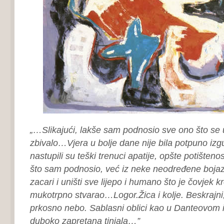
„…Slikajući, lakše sam podnosio sve ono što se
zbivalo…Vjera u bolje dane nije bila potpuno izgu
nastupili su teški trenuci apatije, opšte potišten
što sam podnosio, već iz neke neodređene bojaz
zacari i uništi sve lijepo i humano što je čovjek k
mukotrpno stvarao…Logor.Žica i kolje. Beskrajni, 
prkosno nebo. Sablasni oblici kao u Danteovom
duboko zapretana tinjala…”