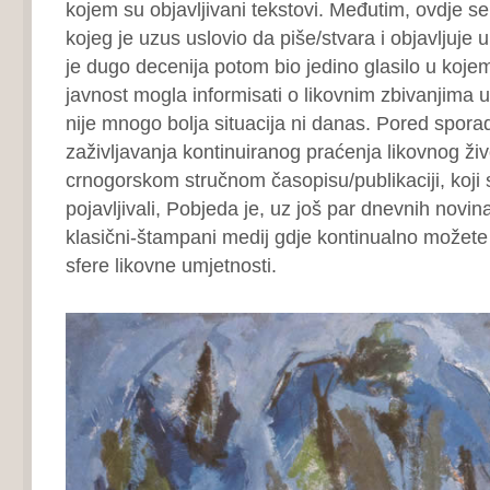
kojem su objavljivani tekstovi. Međutim, ovdje se
kojeg je uzus uslovio da piše/stvara i objavljuje u
je dugo decenija potom bio jedino glasilo u koj
javnost mogla informisati o likovnim zbivanjima u
nije mnogo bolja situacija ni danas. Pored spora
zaživljavanja kontinuiranog praćenja likovnog ž
crnogorskom stručnom časopisu/publikaciji, koji 
pojavljivali, Pobjeda je, uz još par dnevnih novina
klasični-štampani medij gdje kontinualno možete p
sfere likovne umjetnosti.