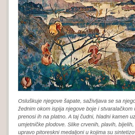
Osluškuje njegove šapate, saživljava se sa njeg
žednim okom ispija njegove boje i stvaralačkom 
prenosi ih na platno. A taj čudni, hladni kamen 
umjetničke plodove. Slike crvenih, plavih, bijelih,
upravo pitoreskni medaljoni u kojima su sintetiz