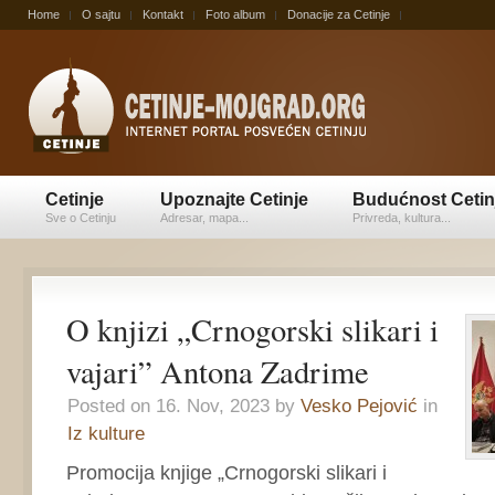
Home
O sajtu
Kontakt
Foto album
Donacije za Cetinje
Cetinje
Upoznajte Cetinje
Budućnost Cetin
Sve o Cetinju
Adresar, mapa...
Privreda, kultura...
O knjizi „Crnogorski slikari i
vajari” Antona Zadrime
Posted on 16. Nov, 2023 by
Vesko Pejović
in
Iz kulture
Promocija knjige „Crnogorski slikari i