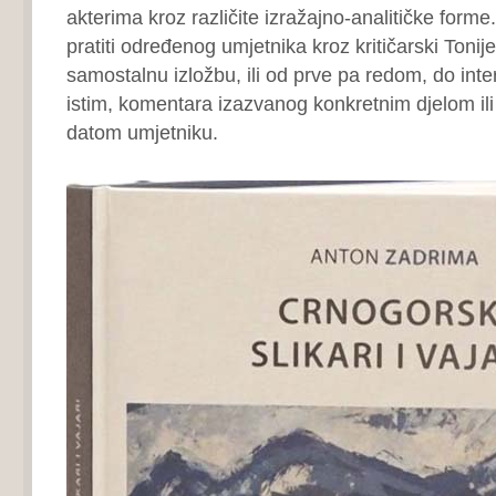
akterima kroz različite izražajno-analitičke for
pratiti određenog umjetnika kroz kritičarski Tonij
samostalnu izložbu, ili od prve pa redom, do int
istim, komentara izazvanog konkretnim djelom il
datom umjetniku.