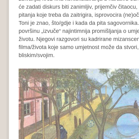
će zadati diskurs biti zanimljiv, prijemčiv čitao
pitanja koje treba da zaitrigira, isprovocira (ne)o
Toni je znao, što/gdje i kada da pita sagovornika
površinu „izvuče“ najintimnija promišljanja o umje
životu. Njegovi razgovori su kadrirane mizanscen
filma/života koje samo umjetnost može da stvori, 
bliskim/svojim.