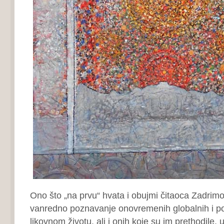
Ono što „na prvu“ hvata i obujmi čitaoca Zadrimo
vanredno poznavanje onovremenih globalnih i poj
likovnom životu, ali i onih koje su im prethodile, u