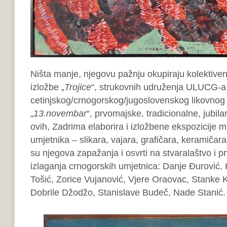
Ništa manje, njegovu pažnju okupiraju kolektiven
izložbe „
Trojice
“, strukovnih udruženja ULUCG-
cetinjskog/crnogorskog/jugoslovenskog likovnog
„
13.novembar
“, prvomajske, tradicionalne, jubil
ovih, Zadrima elaborira i izložbene ekspozicije 
umjetnika – slikara, vajara, grafičara, keramičar
su njegova zapažanja i osvrti na stvaralaštvo i p
izlaganja crnogorskih umjetnica: Danje Đurović, 
Tošić, Zorice Vujanović, Vjere Oraovac, Stanke K
Dobrile Džodžo, Stanislave Budeč, Nade Stanić.