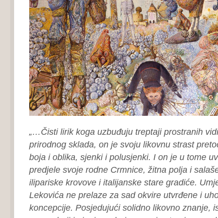
„…Čisti lirik koga uzbuđuju treptaji prostranih vi
prirodnog sklada, on je svoju likovnu strast pret
boja i oblika, sjenki i polusjenki. I on je u tome uvi
predjele svoje rodne Crmnice, žitna polja i salaš
ilipariske krovove i italijanske stare gradiće. Umj
Lekovića ne prelaze za sad okvire utvrđene i uh
koncepcije. Posjedujući solidno likovno znanje, 