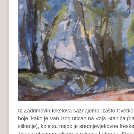
Iz Zadrimovih tekstova saznajemo: zašto Cvetko L
boje, kako je Van Gog uticao na Voja Stanića (d
slikanje), koje su najbolje srednjevjekovne freske
živopis uticao na slikarski rukopis Lubarde, Stani