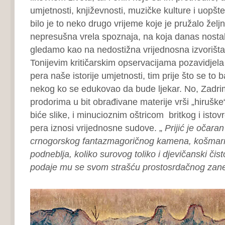
umjetnosti, književnosti, muzičke kulture i uopšte
bilo je to neko drugo vrijeme koje je pružalo žel
nepresušna vrela spoznaja, na koja danas nostal
gledamo kao na nedostižna vrijednosna izvorišta
Tonijevim kritičarskim opservacijama pozavidjel
pera naše istorije umjetnosti, tim prije što se to 
nekog ko se edukovao da bude ljekar. No, Zadri
prodorima u bit obrađivane materije vrši „hiruške“ 
biće slike, i minucioznim oštricom britkog i isto
pera iznosi vrijednosne sudove. „
Prijić je očara
crnogorskog fantazmagoričnog kamena, košmar
podneblja, koliko surovog toliko i djevičanski čist
podaje mu se svom strašću prostosrdačnog zan