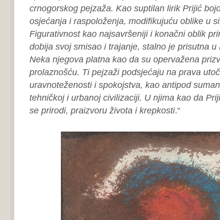
crnogorskog pejzaža. Kao suptilan lirik Prijić bo
osjećanja i raspoloženja, modifikujuću oblike u si
Figurativnost kao najsavršeniji i konačni oblik pri
dobija svoj smisao i trajanje, stalno je prisutna u
Neka njegova platna kao da su opervažena prizv
prolaznošću. Ti pejzaži podsjećaju na prava utoč
uravnoteženosti i spokojstva, kao antipod sumanu
tehničkoj i urbanoj civilizaciji. U njima kao da Pr
se prirodi, praizvoru života i krepkosti
.“