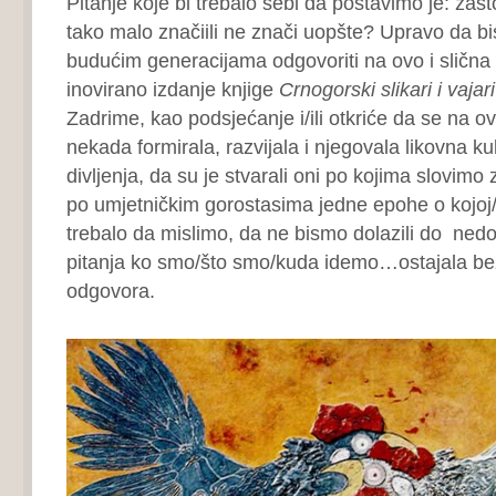
Pitanje koje bi trebalo sebi da postavimo je: za
tako malo značiili ne znači uopšte? Upravo da bi
budućim generacijama odgovoriti na ovo i slična p
inovirano izdanje knjige
Crnogorski slikari i vajari
Zadrime, kao podsjećanje i/ili otkriće da se na o
nekada formirala, razvijala i njegovala likovna ku
divljenja, da su je stvarali oni po kojima slovimo 
po umjetničkim gorostasima jedne epohe o kojoj/
trebalo da mislimo, da ne bismo dolazili do nedo
pitanja ko smo/što smo/kuda idemo…ostajala bez 
odgovora.