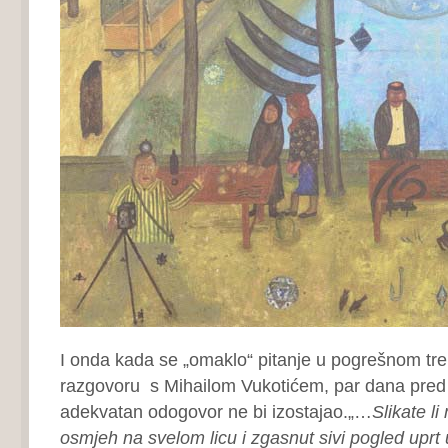
I onda kada se „omaklo“ pitanje u pogrešnom tre
razgovoru s Mihailom Vukotićem, par dana pred 
adekvatan odogovor ne bi izostajao.„…
Slikate l
osmjeh na svelom licu i zgasnut sivi pogled uprt u