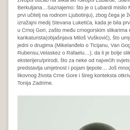
Berkuljana…Saznajemo: što je o Lubardi mislio 
prvi učitelj na rodnom Ljubotinju), zbog čega je 
izražajni medij Stevana Luketića, kada je bila pr
u Crnoj Gori, zašto među crnogorskim slikarima
karikaturista(objašnjava Miloš Vušković), što umj
jedni o drugima (Mikelanđelo o Ticijanu, Van Go
Rubensu,Velaskez o Rafaelu…), da li je bolje slikat
eksterijeru/prirodi, što za neke od najvećih svjet
predstavlja umjetnost i pojam ljepote… Još mno
likovnog života Crne Gore i šireg konteksta otkriv
Tonija Zadrime.