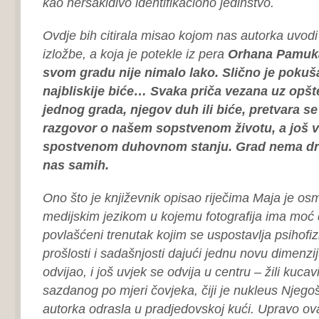
kao nersakidivo identifikaciono jedinstvo.
Ovdje bih citirala misao kojom nas autorka uvodi 
izložbe, a koja je potekle iz pera
Orhana Pamuk
svom gradu nije nimalo lako. Slično je pokuš
najbliskije biće… Svaka priča vezana uz opšte
jednog grada, njegov duh ili biće, pretvara s
razgovor o našem sopstvenom životu, a još 
spostvenom duhovnom stanju. Grad nema dr
nas samih.
Ono što je književnik opisao riječima Maja je osm
medijskim jezikom u kojemu fotografija ima moć d
povlašćeni trenutak kojim se uspostavlja psihofiz
prošlosti i sadašnjosti dajući jednu novu dimenzij
odvijao, i još uvjek se odvija u centru – žili kuca
sazdanog po mjeri čovjeka, čiji je nukleus Njegoš
autorka odrasla u pradjedovskoj kući. Upravo ov