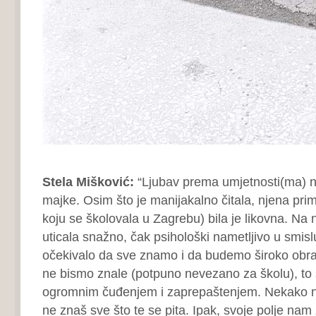
Stela Mišković:
“Ljubav prema umjetnosti(ma) na
majke. Osim što je manijakalno čitala, njena pri
koju se školovala u Za­grebu) bila je likovna. Na
uticala snažno, čak psihološki nametljivo u smis
očekivalo da sve znamo i da budemo široko obra
ne bismo znale (potpuno neveza­no za školu), to
ogromnim čuđenjem i zaprepaštenjem. Nekako nis
ne znaš sve što te se pita. Ipak, svoje polje nam