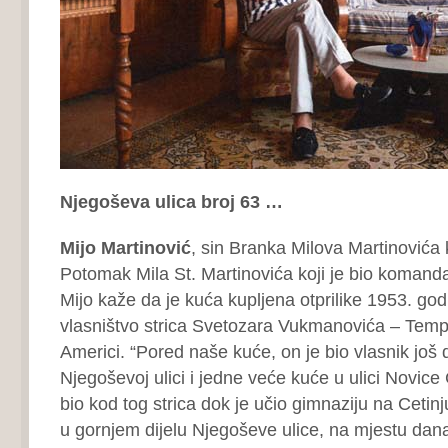
Njegoševa ulica broj 63 …
Mijo Martinović
, sin Branka Milova Martinovića ko
Potomak Mila St. Martinovića koji je bio komand
Mijo kaže da je kuća kupljena otprilike 1953. godin
vlasništvo strica Svetozara Vukmanovića – Tempa,
Americi. “Pored naše kuće, on je bio vlasnik još 
Njegoševoj ulici i jedne veće kuće u ulici Novice
bio kod tog strica dok je učio gimnaziju na Cetinj
u gornjem dijelu Njegoševe ulice, na mjestu da