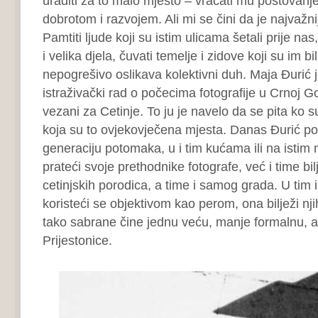
uraditi za to malo mjesto – vraćati mu poštovan
dobrotom i razvojem. Ali mi se čini da je najvažnij
Pamtiti ljude koji su istim ulicama šetali prije nas
i velika djela, čuvati temelje i zidove koji su im b
nepogrešivo oslikava kolektivni duh. Maja Đurić
istraživački rad o počecima fotografije u Crnoj Go
vezani za Cetinje. To ju je navelo da se pita ko su 
koja su to ovjekovječena mjesta. Danas Đurić por
generaciju potomaka, u i tim kućama ili na istim
prateći svoje prethodnike fotografe, već i time bilj
cetinjskih porodica, a time i samog grada. U tim 
koristeći se objektivom kao perom, ona bilježi nji
tako sabrane čine jednu veću, manje formalnu, ali
Prijestonice.