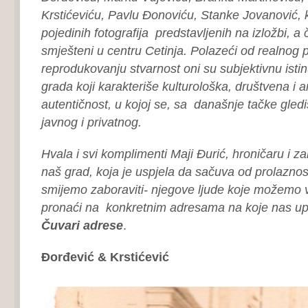
Krstićeviću, Pavlu Đonoviću, Stanke Jovanović, ko
pojedinih fotografija predstavljenih na izložbi, a čij
smješteni u centru Cetinja. Polazeći od realnog 
reprodukovanju stvarnost oni su subjektivnu istinu
grada koji karakteriše kulturološka, društvena i a
autentičnost, u kojoj se, sa današnje tačke gledi
javnog i privatnog.
Hvala i svi komplimenti Maji Đurić, hroničaru i zal
naš grad, koja je uspjela da sačuva od prolaznos
smijemo zaboraviti- njegove ljude koje možemo vi
pronaći na konkretnim adresama na koje nas up
Čuvari adrese
.
Đorđević & Krstićević