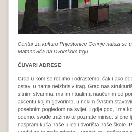
Centar za kulturu Prijestonice Cetinje nalazi se u
Matanovića na Dvorskom trgu
ČUVARI ADRESE
Grad u kom se rodimo i odrastemo, čak i ako ode
ostavi u nama neizbrisiv trag. Grad nas strukturi
sitnim stvarima, malim ritualima naučenim od por
akcentu kojim govorimo, u nekim čvrstim stavovim
posebnim pogledom na svijet. I gdje god, i ma ko
odemo, svuđe tražimo te poznate mirise, slične l
naspram kuća naše ulice i dvorišta naše škole.