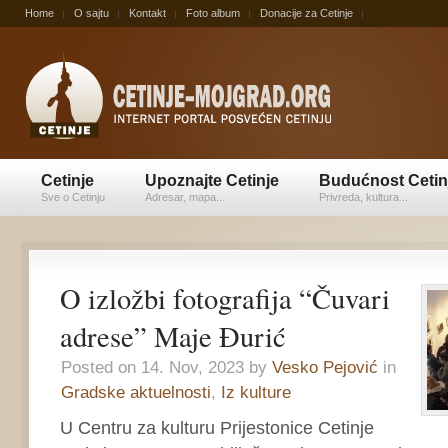
Home
O sajtu
Kontakt
Foto album
Donacije za Cetinje
Cetinje
Upoznajte Cetinje
Budućnost Cetin
Sve o Cetinju
Adresar, mapa...
Privreda, kultura...
O izložbi fotografija “Čuvari
adrese” Maje Đurić
Posted on 14. Nov, 2023 by
Vesko Pejović
in
Gradske aktuelnosti
,
Iz kulture
U Centru za kulturu Prijestonice Cetinje