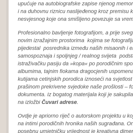
upućuje na autobiografske zapise njenog memor
i na duhovnu riznicu naslijeđenog kroz premisu k
nesvjesnog koje ona smišljeno povezuje sa vre
Profesionalno bavljenje fotografijom, a prije sve
novim izražajnim prostorima kojima se fotografija
pijedestal posrednika između naših misaonih i e
samospoznaja i spoljnjeg / realnog svijeta podst
istraživačku pasiju da »kopa« po porodičnim sp
albumima, tajnim fiokama dragocjenih uspomena
kutijama cetinjskih porodica iznoseći na svjetlos
prašinom prekrivene svjedoke naše prošlosti – fot
dokumenta. Iz bogatog materijala koji je sakupil
na izložbi
Čuvari adrese
.
Ovdje je apriorno riječ o autorskom projektu u k
na intimi porodičnih hronika naših sugrađana. On
posebnu umjetničku vrijednost je kreativna dime