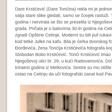
Dare Krstićević (Dare Tonćina) rekla mi je jedno
valja stare slike gledati, samo se čovjek rastuži.
godina i nervirala se što se preselila iz Njegoševe
grada. Pričala je o balovima 30-ih godina na Cet
zgradi Opštine Cetinje. Moderni su bili puf rukav
kod tetke Julke na kafu. Bila je ćerka dvorskog 
Đorđevića, žena Tonćija Krstićevića fotografa kog
Slobodan Bobo Krstićević. Tonći Krstićević imao j
Njegoševoj ulici br. 29, u kući Radovanovića. Do
trinaest godina iz Metkovića. Sestre su mu otišle
ostao na Cetinju da uči fotografski zanat kod Pa