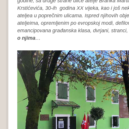
godine; sa druge strane ulice atelje Branka Marti
Krstićevića, 30-ih godina XX vijeka, kao i još nek
ateljea u poprečnim ulicama. Ispred njihovih obj
ateljeima, opremljenim po evropskoj modi, defilov
emancipovana građanska klasa, dvrjani, stranci, 
o njima
…