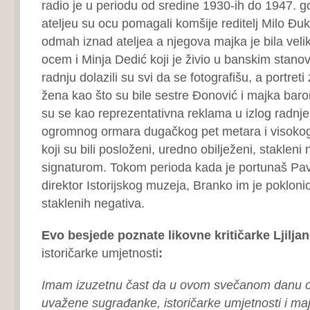
radio je u periodu od sredine 1930-ih do 1947. g
ateljeu su ocu pomagali komšije reditelj Milo Đuka
odmah iznad ateljea a njegova majka je bila veliki
ocem i Minja Dedić koji je živio u banskim stan
radnju dolazili su svi da se fotografišu, a portreti
žena kao što su bile sestre Đonović i majka barona
su se kao reprezentativna reklama u izlog radnje
ogromnog ormara dugačkog pet metara i visokog
koji su bili posloženi, uredno obilježeni, stakleni 
signaturom. Tokom perioda kada je portunaš Pav
direktor Istorijskog muzeja, Branko im je pokloni
staklenih negativa.
Evo besjede poznate likovne kritičarke Ljiljan
istoričarke umjetnosti
:
Imam izuzetnu čast da u ovom svečanom danu o
uvažene sugrađanke, istoričarke umjetnosti i
maj