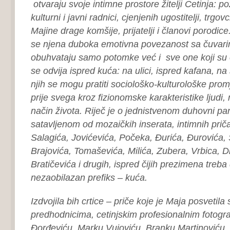
otvaraju svoje intimne prostore žitelji Cetinja: po
kulturni i javni radnici, cjenjenih ugostitelji, trgov
Majine drage komšije, prijatelji i članovi porodice
se njena duboka emotivna povezanost sa čuvari
obuhvataju samo potomke već i sve one koji su ob
se odvija ispred kuća: na ulici, ispred kafana, n
njih se mogu pratiti sociološko-kulturološke prom
prije svega kroz fizionomske karakteristike ljudi
način života. Riječ je o jednistvenom duhovni p
satavljenom od mozaičkih inserata, intimnih prič
Salagića, Jovićevića, Počeka, Đurića, Đurovića, 
Brajovića, Tomaševića, Milića, Zubera, Vrbica, D
Bratičevića i drugih, ispred čijih prezimena treba 
nezaobilazan prefiks – kuća.
Izdvojila bih crtice – priče koje je Maja posvetila
predhodnicima, cetinjskim profesionalnim fotogr
Đorđeviću, Marku Vujoviću, Branku Martinoviću, 