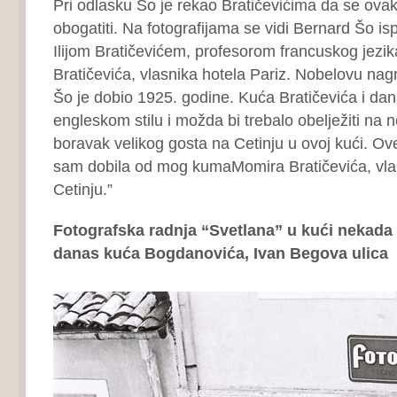
Pri odlasku Šo je rekao Bratičevićima da se ova
obogatiti. Na fotografijama se vidi Bernard Šo is
Ilijom Bratičevićem, profesorom francuskog jezi
Bratičevića, vlasnika hotela Pariz. Nobelovu nag
Šo je dobio 1925. godine. Kuća Bratičevića i da
engleskom stilu i možda bi trebalo obelježiti na n
boravak velikog gosta na Cetinju u ovoj kući. Ove
sam dobila od mog kumaMomira Bratičevića, vla
Cetinju.”
Fotografska radnja “Svetlana” u kući nekada
danas kuća Bogdanovića, Ivan Begova ulica