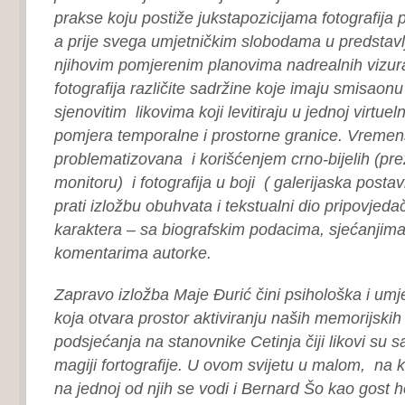
prakse koju postiže jukstapozicijama fotografija
a prije svega umjetničkim slobodama u predstavl
njihovim pomjerenim planovima nadrealnih vizura
fotografija različite sadržine koje imaju smisaon
sjenovitim likovima koji levitiraju u jednoj virtuel
pomjera temporalne i prostorne granice. Vremen
problematizovana i korišćenjem crno-bijelih (pr
monitoru) i fotografija u boji ( galerijaska postav
prati izložbu obuhvata i tekstualni dio pripovjeda
karaktera – sa biografskim podacima, sjećanjim
komentarima autorke.
Zapravo izložba Maje Đurić čini psihološka i umje
koja otvara prostor aktiviranju naših memorijskih s
podsjećanja na stanovnike Cetinja čiji likovi su s
magiji fortografije. U ovom svijetu u malom, na
na jednoj od njih se vodi i Bernard Šo kao gost h