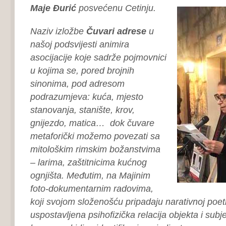
Maje Đurić
posvećenu Cetinju.
Naziv izložbe
Čuvari adrese
u
našoj podsvijesti animira
asocijacije koje sadrže pojmovnici
u kojima se, pored brojnih
sinonima, pod adresom
podrazumjeva: kuća, mjesto
stanovanja, stanište, krov,
gnijezdo, matica… dok čuvare
metaforički možemo povezati sa
mitološkim rimskim božanstvima
– larima, zaštitnicima kućnog
ognjišta. Međutim, na Majinim
foto-dokumentarnim radovima,
koji svojom složenošću pripadaju narativnoj poeti
uspostavljena psihofizička relacija objekta i subj