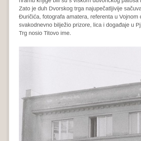
hramu knjige bili su s viškom udvoričkog patosa i
Zato je duh Dvorskog trga najupečatljivije sačuva
Đuričića, fotografa amatera, referenta u Vojnom o
svakodnevno bilježio prizore, lica i događaje u Pj
Trg nosio Titovo ime.