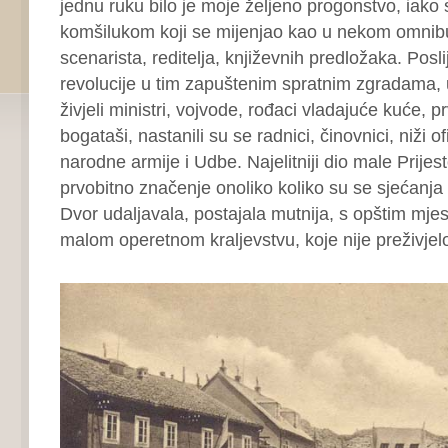
jednu ruku bilo je moje željeno progonstvo, iako 
komšilukom koji se mijenjao kao u nekom omnibus
scenarista, reditelja, književnih predložaka. Poslij
revolucije u tim zapuštenim spratnim zgradama,
živjeli ministri, vojvode, rođaci vladajuće kuće, p
bogataši, nastanili su se radnici, činovnici, niži o
narodne armije i Udbe. Najelitniji dio male Prijes
prvobitno značenje onoliko koliko su se sjećanj
Dvor udaljavala, postajala mutnija, s opštim mj
malom operetnom kraljevstvu, koje nije preživjelo