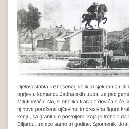
Djelovi stabla raznesenog velikim sjekirama i kl
ogrjev u komandu Jadranskih trupa, za peć gene
Milutinovića. No, simbolika Karađorđevića biće k
njihove poražene ujčevine: impresivna figura kra
konju, sa granitnim postoljem, koja je trebala da 
Biljardu, trajaće samo tri godine. Spomenik ,,kralj