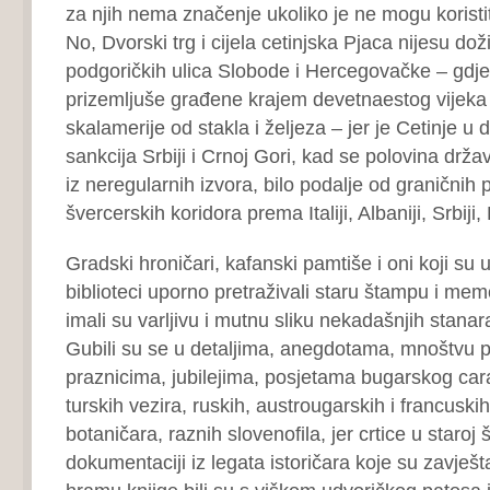
za njih nema značenje ukoliko je ne mogu koristit
No, Dvorski trg i cijela cetinjska Pjaca nijesu dož
podgoričkih ulica Slobode i Hercegovačke – gdj
prizemljuše građene krajem devetnaestog vijeka 
skalamerije od stakla i željeza – jer je Cetinje 
sankcija Srbiji i Crnoj Gori, kad se polovina drž
iz neregularnih izvora, bilo podalje od graničnih p
švercerskih koridora prema Italiji, Albaniji, Srbiji
Gradski hroničari, kafanski pamtiše i oni koji su 
biblioteci uporno pretraživali staru štampu i me
imali su varljivu i mutnu sliku nekadašnjih stana
Gubili su se u detaljima, anegdotama, mnoštvu 
praznicima, jubilejima, posjetama bugarskog cara,
turskih vezira, ruskih, austrougarskih i francuskih
botaničara, raznih slovenofila, jer crtice u staroj
dokumentaciji iz legata istoričara koje su zavješ