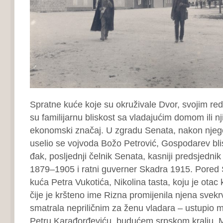
Spratne kuće koje su okruživale Dvor, svojim re
su familijarnu bliskost sa vladajućim domom ili njih
ekonomski značaj. U zgradu Senata, nakon njeg
uselio se vojvoda Božo Petrović, Gospodarev blis
đak, posljednji čelnik Senata, kasniji predsjedni
1879–1905 i ratni guverner Skadra 1915. Pored 
kuća Petra Vukotića, Nikolina tasta, koju je otac 
čije je kršteno ime Rizna promijenila njena svekr
smatrala nepriličnim za ženu vladara – ustupio 
Petru Karađorđeviću, budućem srpskom kralju. 