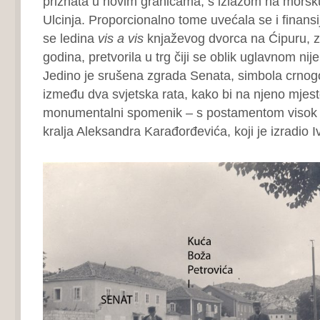
priznata u novim granicama, s izlazom na morsk
Ulcinja. Proporcionalno tome uvećala se i finans
se ledina
vis a vis
knjaževog dvorca na Ćipuru, 
godina, pretvorila u trg čiji se oblik uglavnom ni
Jedino je srušena zgrada Senata, simbola crnog
između dva svjetska rata, kako bi na njeno mjesto
monumentalni spomenik – s postamentom visok 
kralja Aleksandra Karađorđevića, koji je izradio 