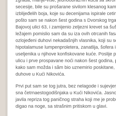
secesije, bile su prošarane sivilom klesanog kam
izblijeđelih boja, koje su decenijama ispirale cetin
pošto sam se nakon šest godina s Dvorskog trga 
Bajovoj ulici 63, i zamijenio zeljezni krevet sa 
ležajem pomislio sam da su iza ovih otrcanih fas
ozlojeđeni duhovi nekadašnjih vlasnika, koji su s
hipotalamuse lumpenproletera, zanatlija, šofera i 
useljenika u njihove konfiskovane kuće. Poslije 
ulicu i prve prospavane noći nakon šest godina, 
kako sam možda i sâm bio uznemirio poskitane,
duhove u Kući Nikovića.
Prvi put sam se tog jutra, bez nelagode i sujevjer
sna četrnaestogodišnjaka u Kući Nikovića. Jasn
javila repriza tog paničnog straha koji me je prob
digao na noge, sa strašnim pritiskom u glavi.