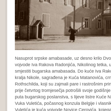
Nasuprot srpske amabasade, uz desno krilo Dvora
vojvode Iva Rakova Radonjića, Nikolinog tetka, u
smjestiti bugarska amabasada. Do kuće Iva Rako
kralja Nikole, sagrađena je Kuća Matanovića, cr
Rothschilda, koji su zajmali pare i rastrošnim pri
prije četvrtog tromjesečja potrošili svoje godišn
puta bugarskog poslanstva, s lijeve listre Kuće Ni
Vuka Vuletića, počasnog konzula Belgije i vlasn
Vuletića je kuća vojvode Novice Cerovića, kojeg