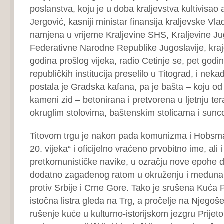
poslanstva, koju je u doba kraljevstva kultivisao 
Jergović, kasniji ministar finansija kraljevske Vla
namjena u vrijeme Kraljevine SHS, Kraljevine Jug
Federativne Narodne Republike Jugoslavije, kraj
godina prošlog vijeka, radio Cetinje se, pet godina
republičkih institucija preselilo u Titograd, i n
postala je Gradska kafana, pa je bašta – koju od D
kameni zid – betonirana i pretvorena u ljetnju t
okruglim stolovima, baštenskim stolicama i sun
Titovom trgu je nakon pada komunizma i Hobsm
20. vijeka“ i oficijelno vraćeno prvobitno ime, ali 
pretkomunističke navike, u ozračju nove epohe di
dodatno zagađenog ratom u okruženju i međuna
protiv Srbije i Crne Gore. Tako je srušena Kuća 
istočna listra gleda na Trg, a pročelje na Njegoše
rušenje kuće u kulturno-istorijskom jezgru Prijet