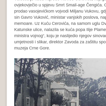
ovjekovječio u spjevu Smrt Smail-age Čengića. C
prodao vasojevićkom vojvodi Miljanu Vukovu, gdj
sin Gavro Vuković, ministar vanjskih poslova, nap
memoare. Uz Kuću Cerovića, na samom uglu Dvo
Katunske ulice, nalazila se kuća popa Ilije Plame
ministra vojnog“, koju je naslijedio njegov sinovac
umjetnosti i slikar, direktor Zavoda za zaštitu s
muzeja Crne Gore.