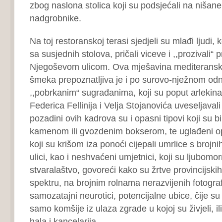
zbog naslona stolica koji su podsjećali na niša
nadgrobnike.
Na toj restoranskoj terasi sjedjeli su mlađi ljudi, k
sa susjednih stolova, pričali viceve i ,,prozivali“
Njegoševom ulicom. Ova mješavina mediterans
šmeka prepoznatljiva je i po surovo-nježnom o
,,pobrkanim“ sugrađanima, koji su poput arlekina 
Federica Fellinija i Velja Stojanovića uveseljaval
pozadini ovih kadrova su i opasni tipovi koji su bi
kamenom ili gvozdenim bokserom, te uglađeni opš
koji su krišom iza ponoći cijepali umrlice s brojn
ulici, kao i neshvaćeni umjetnici, koji su ljubomorn
stvaralaštvo, govoreći kako su žrtve provincijsk
spektru, na brojnim rolnama nerazvijenih fotografs
samozatajni neurotici, potencijalne ubice, čije su 
samo komšije iz ulaza zgrade u kojoj su živjeli, ili
hala i kancelarija.