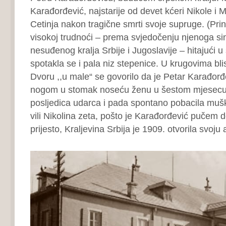
Karađorđević, najstarije od devet kćeri Nikole i M
Cetinja nakon tragične smrti svoje supruge. (Pri
visokoj trudnoći – prema svjedočenju njenoga si
nesuđenog kralja Srbije i Jugoslavije – hitajući 
spotakla se i pala niz stepenice. U krugovima bl
Dvoru ,,u male“ se govorilo da je Petar Karađorđev
nogom u stomak noseću ženu u šestom mjesecu t
posljedica udarca i pada spontano pobacila muško
vili Nikolina zeta, pošto je Karađorđević pučem
prijesto, Kraljevina Srbija je 1909. otvorila svoj