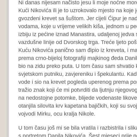
Ni danas nijesam načisto jesu li moje noćne more
Kući Nikovića ili je to uzrokovalo mjesto na koje 
gvozdeni krevet sa šuštom. Jer cijeli Ćipur je 
vodama, koje u vrijeme velikih kiša, jednom u ped
izbiju iz pećine iznad Manastira, udaljenoj jedva 
vazdušne linije od Dvorskog trga. Treće ljeto po
Kuću Nikovića panično sam đipio iz kreveta, i m
prema crno-bijeloj fotografiji majkinog đeda Danil
bio na zidu preko puta. U tom času sam shvatio kol
svjetskom putniku, zavjereniku i špekulantu. Ka
vode i sio na krevet pogleda uperenog prema po
tražio znak koji će mi potvrditi da ljutnju njegov
na nedostojne potomke, blijede vodenaste likove 
otanjila silovita krv kapetana bajičkih, koji su svo
vojvodi Mirku, ocu kralja Nikole.
U tom času još mi se bila vratila i razbistrila i s
s portretom Danila Nikovića. Šest mjeseci prije 