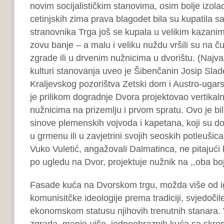
novim socijalističkim stanovima, osim bolje izola
cetinjskih zima prava blagodet bila su kupatila 
stranovnika Trga još se kupala u velikim kazanima
zovu banje – a malu i veliku nuždu vršili su na č
zgrade ili u drvenim nužnicima u dvorištu. (Najv
kulturi stanovanja uveo je Šibenčanin Josip Slade
Kraljevskog pozorištva Zetski dom i Austro-ugars
je prilikom dogradnje Dvora projektovao vertikaln
nužnicima na prizemlju i prvom spratu. Ovo je bi
sinove plemenskih vojvoda i kapetana, koji su d
u grmenu ili u zavjetrini svojih seoskih potleušic
Vuko Vuletić, angažovali Dalmatinca, ne pitajući 
po ugledu na Dvor, projektuje nužnik na ,,oba boj
Fasade kuća na Dvorskom trgu, možda više od 
komunisitčke ideologije prema tradiciji, svjedočil
ekonomskom statusu njihovih trenutnih stanara. 
zgrada, manje-više, jednoobraznih kuća sa skr