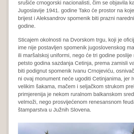
srušiće crnogorski nacionalisti, čim se objavila ka
Jugoslavije 1941. godine Tako će prostor na koje
brijest i Aleksandrov spomenik biti prazni naredni
godine.
Sticajem okolnosti na Dvorskom trgu, koji je ofici
ime nije postavljen spomenik jugoslovenskog mar
ili maršalskoj uniformi, nego će tri godine poslije
petsto godina sazdanja Cetinja, prema zamisli va
biti podignut spomenik Ivanu Crnojeviću, osnivaču
ni ovaj monument neće ugoditi Cetinjanima, jer I
velikim šakama, mačem i seljačkom strukom pr
primjerenija je nekom ruralnom balkanskom sre
velmoži, nego prosvijećenom renesansnom feudal
štamparstva u Južnih Slovena.