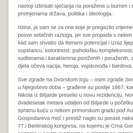
nastoji izbrisati sjećanja na poražene u burnim i 
promjenama država, politika i ideologija.
Istina, ja sam se za one koje je pregazilo vrijem
posve sebičnih razloga, jer sve propada s nekim
kad sam shvatio da literarni potencijal i izraz lije
supstancu, koloritnost, psihološku kompleksnost, 
sudbinama i karakterima poniženih i poraženih, a 
djela očeva nacija, heroja, vojskovođa i bardova.
Sve zgrade na Dvorskom trgu – osim zgrade Sena
u Njegoševo doba – građene su poslije 1867. ka
Nikola iz Biljarde preselio u novu rezidenciju. No
dvadesetak metara udaljen od Biljarde u početku 
spratnu kuću u nekom primorskom gradu pod Aus
Gospodareva moć i prestiž naglo su porasli nako
77.i Berlinskog kongresa, na kojemu je Crna G