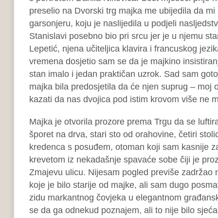
preselio na Dvorski trg majka me ubijedila da m
garsonjeru, koju je naslijedila u podjeli nasljedst
Stanislavi posebno bio pri srcu jer je u njemu s
Lepetić, njena učiteljica klavira i francuskog jez
vremena dosjetio sam se da je majkino insistira
stan imalo i jedan praktičan uzrok. Sad sam goto
majka bila predosjetila da će njen suprug – moj
kazati da nas dvojica pod istim krovom više ne
Majka je otvorila prozore prema Trgu da se luftira
šporet na drva, stari sto od orahovine, četiri sto
kredenca s posuđem, otoman koji sam kasnije z
krevetom iz nekadašnje spavaće sobe čiji je pro
Zmajevu ulicu. Nijesam pogled previše zadržao 
koje je bilo starije od majke, ali sam dugo posmat
zidu markantnog čovjeka u elegantnom građansko
se da ga odnekud poznajem, ali to nije bilo sjećan