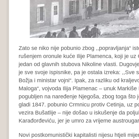
Zato se niko nije pobunio zbog ,,popravljanja“ ist
rušenjem oronule kuće Ilije Plamenca, koji je u
jedan od glavnih stubova Nikoline vlasti. Dugovje
je sve svoje ispisnike, pa je ostala izreka: ,,Sve 
Božja i ministar vojni“. Ipak, za razliku od kralje
Maloga“, vojvoda Ilija Plamenac – unuk Markiše 
pogubljen na naređenje Njegoša, zbog toga što je
gladi 1847. pobunio Crmnicu protiv Cetinja, uz
vezira Bušatlije – nije došao u iskušenje da polj
Karađorđeviću, jer je umro za vrijeme austrouga
Novi postkomunistički kapitalisti nijesu htjeli mije