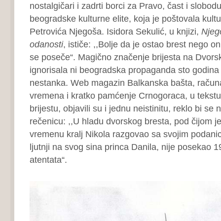
nostalgičari i zadrti borci za Pravo, čast i slobodu
beogradske kulturne elite, koja je poštovala kultur
Petrovića Njegoša. Isidora Sekulić, u knjizi,
Njeg
odanosti
, ističe: ,,Bolje da je ostao brest nego on
se poseče“. Magično značenje brijesta na Dvorsk
ignorisala ni beogradska propaganda sto godina 
nestanka. Web magazin Balkanska bašta, računa
vremena i kratko pamćenje Crnogoraca, u tekstu
brijestu, objavili su i jednu neistinitu, reklo bi 
rečenicu: ,,U hladu dvorskog bresta, pod čijom 
vremenu kralj Nikola razgovao sa svojim podani
ljutnji na svog sina princa Danila, nije posekao 
atentata“.