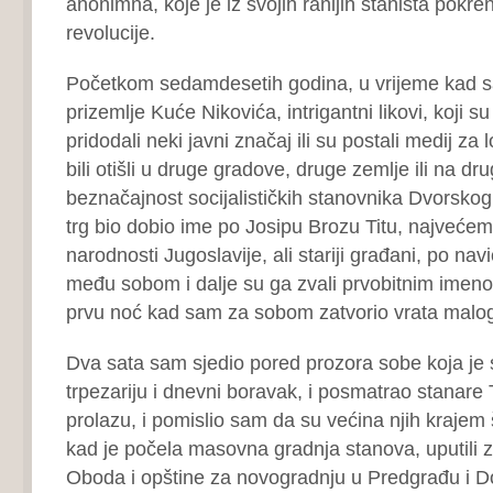
anonimna, koje je iz svojih ranijih staništa pokren
revolucije.
Početkom sedamdesetih godina, u vrijeme kad s
prizemlje Kuće Nikovića, intrigantni likovi, koji 
pridodali neki javni značaj ili su postali medij za 
bili otišli u druge gradove, druge zemlje ili na dru
beznačajnost socijalističkih stanovnika Dvorskog
trg bio dobio ime po Josipu Brozu Titu, najvećem
narodnosti Jugoslavije, ali stariji građani, po navici
među sobom i dalje su ga zvali prvobitnim imen
prvu noć kad sam za sobom zatvorio vrata malo
Dva sata sam sjedio pored prozora sobe koja je s
trpezariju i dnevni boravak, i posmatrao stanare 
prolazu, i pomislio sam da su većina njih krajem
kad je počela masovna gradnja stanova, uputili 
Oboda i opštine za novogradnju u Predgrađu i Do