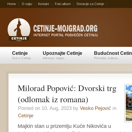
Home
O sajtu
Kontakt
Foto album
Donacije za Cetinje
Cetinje
Upoznajte Cetinje
Budućnost Cetin
Sve o Cetinju
Adresar, mapa...
Privreda, kultura...
Milorad Popović: Dvorski trg
(odlomak iz romana)
Posted on 10. Aug, 2023 by
Vesko Pejović
in
Cetinje
Majkin stan u prizemlju Kuće Nikovića u