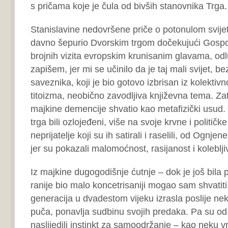
s pričama koje je čula od bivših stanovnika Trga.
Stanislavine nedovršene priče o potonulom svijet
davno šepurio Dvorskim trgom dočekujući Gospo
brojnih vizita evropskim krunisanim glavama, od
zapišem, jer mi se učinilo da je taj mali svijet, be
saveznika, koji je bio gotovo izbrisan iz kolekti
titoizma, neobično zavodljiva književna tema. Z
majkine demencije shvatio kao metafizički usud
trga bili ozlojeđeni, više na svoje krvne i politič
neprijatelje koji su ih satirali i raselili, od Ognje
jer su pokazali malomoćnost, rasijanost i koleblji
Iz majkine dugogodišnje ćutnje – dok je još bila p
ranije bio malo koncetrisaniji mogao sam shvatit
generacija u dvadestom vijeku izrasla poslije nekog
puča, ponavlja sudbinu svojih predaka. Pa su od 
naslijedili instinkt za samoodržanje – kao neku v