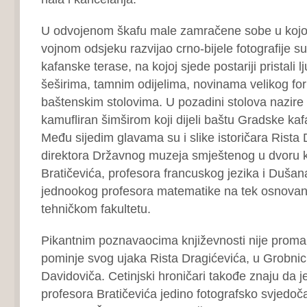
U odvojenom škafu male zamračene sobe u kojoj 
vojnom odsjeku razvijao crno-bijele fotografije su 
kafanske terase, na kojoj sjede postariji pristali 
šeširima, tamnim odijelima, novinama velikog fo
baštenskim stolovima. U pozadini stolova nazire 
kamufliran šimširom koji dijeli baštu Gradske ka
Među sijedim glavama su i slike istoričara Rista 
direktora Državnog muzeja smještenog u dvoru kra
Bratičevića, profesora francuskog jezika i Duša
jednookog profesora matematike na tek osnova
tehničkom fakultetu.
Pikantnim poznavaocima književnosti nije proma
pominje svog ujaka Rista Dragićevića, u Grobnic
Davidoviča. Cetinjski hroničari takođe znaju da j
profesora Bratičevića jedino fotografsko svjedo