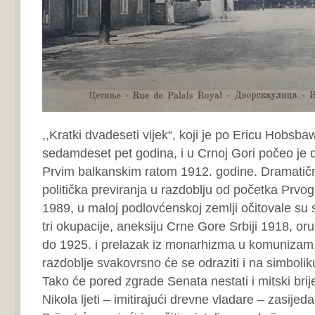
,,Kratki dvadeseti vijek“, koji je po Ericu Hobsb
sedamdeset pet godina, i u Crnoj Gori počeo je dv
Prvim balkanskim ratom 1912. godine. Dramatičn
politička previranja u razdoblju od početka Prvog
1989, u maloj podlovćenskoj zemlji očitovale su se
tri okupacije, aneksiju Crne Gore Srbiji 1918, oru
do 1925. i prelazak iz monarhizma u komunizam
razdoblje svakovrsno će se odraziti i na simboli
Tako će pored zgrade Senata nestati i mitski brije
Nikola ljeti – imitirajući drevne vladare – zasijed