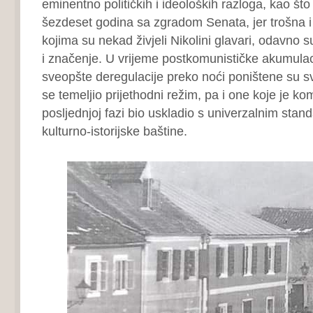
eminentno političkih i ideoloških razloga, kao što j
šezdeset godina sa zgradom Senata, jer trošna i
kojima su nekad živjeli Nikolini glavari, odavno su
i značenje. U vrijeme postkomunističke akumulaci
sveopšte deregulacije preko noći poništene su s
se temeljio prijethodni režim, pa i one koje je k
posljednjoj fazi bio uskladio s univerzalnim stan
kulturno-istorijske baštine.