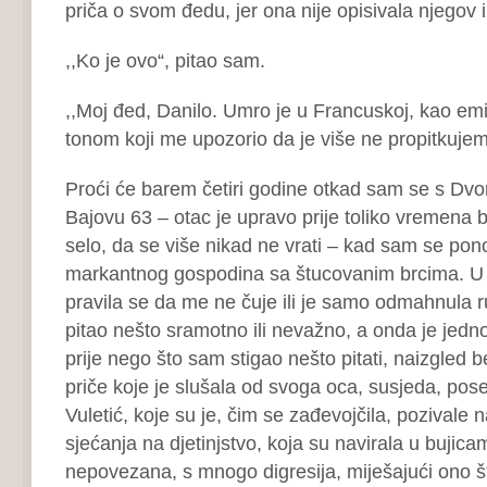
priča o svom đedu, jer ona nije opisivala njegov i
,,Ko je ovo“, pitao sam.
,,Moj đed, Danilo. Umro je u Francuskoj, kao emig
tonom koji me upozorio da je više ne propitkujem
Proći će barem četiri godine otkad sam se s Dvor
Bajovu 63 – otac je upravo prije toliko vremena b
selo, da se više nikad ne vrati – kad sam se pono
markantnog gospodina sa štucovanim brcima. U p
pravila se da me ne čuje ili je samo odmahnula 
pitao nešto sramotno ili nevažno, a onda je jed
prije nego što sam stigao nešto pitati, naizgled
priče koje je slušala od svoga oca, susjeda, po
Vuletić, koje su je, čim se zađevojčila, pozivale 
sjećanja na djetinjstvo, koja su navirala u bujica
nepovezana, s mnogo digresija, miješajući ono š