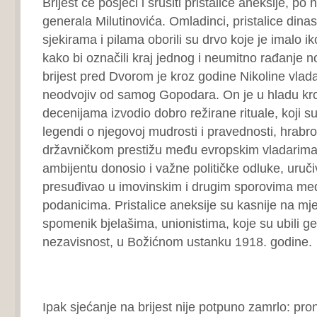
Brijest će posjeći i srušiti pristalice aneksije, po
generala Milutinovića. Omladinci, pristalice dinas
sjekirama i pilama oborili su drvo koje je imalo i
kako bi označili kraj jednog i neumitno rađanje n
brijest pred Dvorom je kroz godine Nikoline vlad
neodvojiv od samog Gopodara. On je u hladu kro
decenijama izvodio dobro režirane rituale, koji su
legendi o njegovoj mudrosti i pravednosti, hrabrost
državničkom prestižu među evropskim vladarima.
ambijentu donosio i važne političke odluke, uruči
presuđivao u imovinskim i drugim sporovima me
podanicima. Pristalice aneksije su kasnije na mjes
spomenik bjelašima, unionistima, koje su ubili ger
nezavisnost, u Božićnom ustanku 1918. godine.
Ipak sjećanje na brijest nije potpuno zamrlo: pron