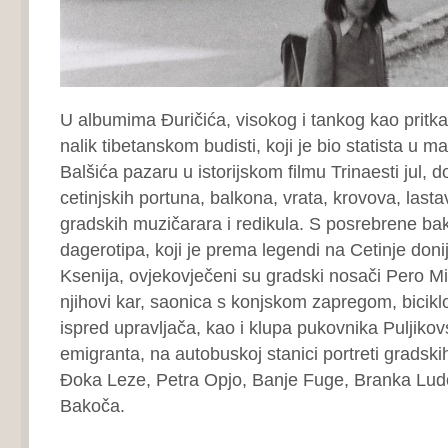
U albumima Đuričića, visokog i tankog kao pritka
nalik tibetanskom budisti, koji je bio statista 
Balšića pazaru u istorijskom filmu Trinaesti jul, do
cetinjskih portuna, balkona, vrata, krovova, lastav
gradskih muzičarara i redikula. S posrebrene ba
dagerotipa, koji je prema legendi na Cetinje doni
Ksenija, ovjekovječeni su gradski nosači Pero Miš
njihovi kar, saonica s konjskom zapregom, biciklo
ispred upravljača, kao i klupa pukovnika Puljiko
emigranta, na autobuskoj stanici portreti gradski
Đoka Leze, Petra Opjo, Banje Fuge, Branka Lud
Bakoča.