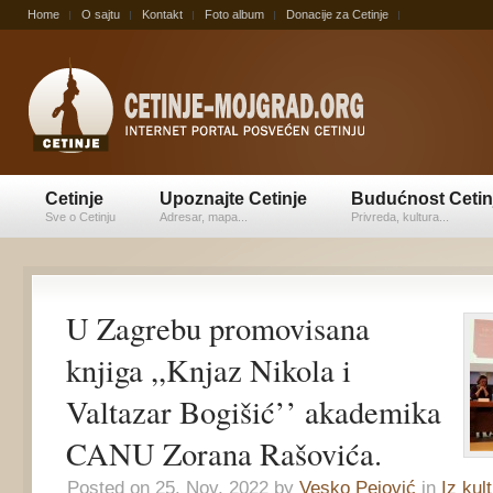
Home
O sajtu
Kontakt
Foto album
Donacije za Cetinje
Cetinje
Upoznajte Cetinje
Budućnost Cetin
Sve o Cetinju
Adresar, mapa...
Privreda, kultura...
U Zagrebu promovisana
knjiga ,,Knjaz Nikola i
Valtazar Bogišić’’ akademika
CANU Zorana Rašovića.
Posted on 25. Nov, 2022 by
Vesko Pejović
in
Iz kul