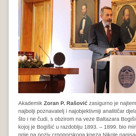
Akademik
Zoran P. Rašović
zasigurno je najtemel
najbolji poznavatelj i najobjektivniji analitičar dj
što i ne čudi, s obzirom na veze Baltazara Bogiš
kojoj je Bogišić u razdoblju 1893. – 1899. bio min
prije na poziv crnogorskoga kneza Nikole napisa