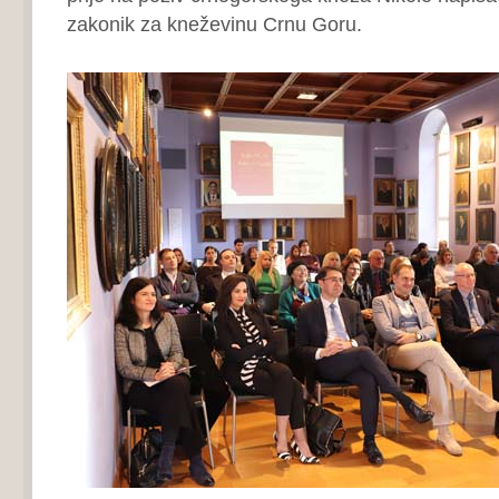
zakonik za kneževinu Crnu Goru.