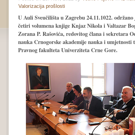
Valorizacija prošlosti
U Auli Sveučilišta u Zagrebu 24.11.1022. održano 
četiri volumena knjige Knjaz Nikola i Valtazar B
Zorana P. Rašovića, redovitog člana i sekretara O
nauka Crnogorske akademije nauka i umjetnosti t
Pravnog fakulteta Univerziteta Crne Gore.