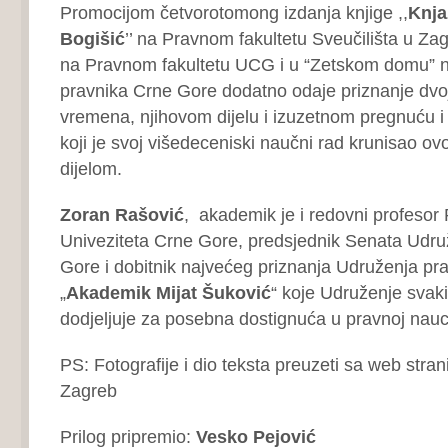
Promocijom četvorotomong izdanja knjige ,,
Knja
Bogišić
’’ na Pravnom fakultetu Sveučilišta u Z
na Pravnom fakultetu UCG i u “Zetskom domu” n
pravnika Crne Gore dodatno odaje priznanje dvoj
vremena, njihovom dijelu i izuzetnom pregnuću i
koji je svoj višedeceniski naučni rad krunisao o
dijelom.
Zoran Rašović
, akademik je i redovni profesor 
Univeziteta Crne Gore, predsjednik Senata Udru
Gore i dobitnik najvećeg priznanja Udruženja pr
„
Akademik Mijat Šuković
“ koje Udruženje svak
dodjeljuje za posebna dostignuća u pravnoj nauci
PS: Fotografije i dio teksta preuzeti sa web stran
Zagreb
Prilog pripremio:
Vesko Pejović