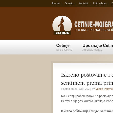
Home
O sajtu
Kontakt
Foto album
D
Cetinje
Upoznajte Cetin
Sve o Cetinju
Adresar, mapa...
Iskreno poštovanje i d
sentiment prema prin
Posted on 26. Oct, 2022 by
Vesko Pejović
Na Cetinju počeli radovi na postavlja
Petrović Njegoš, autora Dimitrija Pop
Iskreno poštovanje i dirljivi sentime