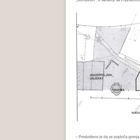
,,Bombeton“, u saradnji sa Prijestonic
– Predviđeno je da se poploča gornja 