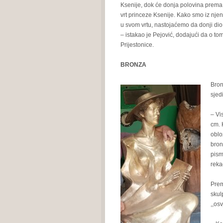
Ksenije, dok će donja polovina prema Ki
vrt princeze Ksenije. Kako smo iz njen
u svom vrtu, nastojaćemo da donji dio 
– istakao je Pejović, dodajući da o tom
Prijestonice.
BRONZA
Bron
sjed
– Vi
cm. 
oblo
bron
pism
reka
Prem
skul
,,osv