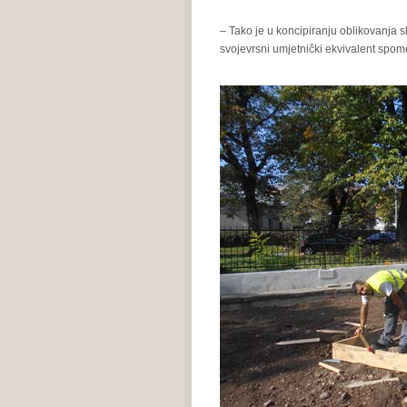
– Tako je u koncipiranju oblikovanja s
svojevrsni umjetnički ekvivalent spom