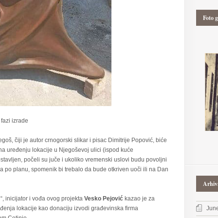
Foto g
fazi izrade
oš, čiji je autor crnogorski slikar i pisac Dimitrije Popović, biće
na uređenju lokacije u Njegoševoj ulici (ispod kuće
tavljen, počeli su juče i ukoliko vremenski uslovi budu povoljni
a po planu, spomenik bi trebalo da bude otkriven uoči ili na Dan
Arhiv
“, inicijator i vođa ovog projekta
Vesko Pejović
kazao je za
nja lokacije kao donaciju izvodi građevinska firma
Jun