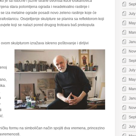
ko je sa istočne i južne strane dvorišta kuće Đukanovića
Sep
njena stara polomljena ograda i neadekvatno rastinje i
se iza metalne ograde posadi novo zeleno rastinje koje će
July
trafostanicu. Osvjetljenje skulpture se planira sa reflektorom koji
May
rasvjete koji se nalazi pored drugog trotoara baš prekoputa
Mar
Jan
e ovom skulpturom izražava iskreno poštovanje i dirljivi
Nov
Sep
venoj
July
sno,
May
ika.
Mar
a
u
Jan
e
Nov
i
ić.
Sep
July
tničku formu na simboličan način spojiti dva vremena, princezino
savremenosti.