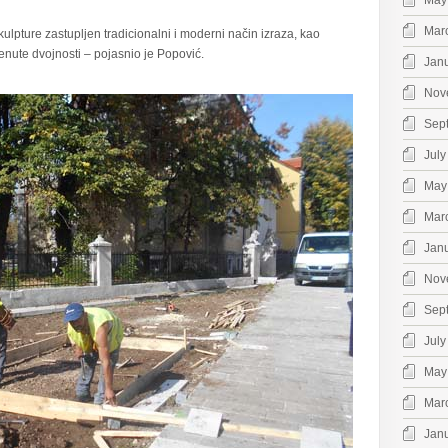
May
Mar
kulpture zastupljen tradicionalni i moderni način izraza, kao
enute dvojnosti – pojasnio je Popović.
Jan
Nov
Sep
July
May
Mar
Jan
Nov
Sep
July
May
Mar
Jan