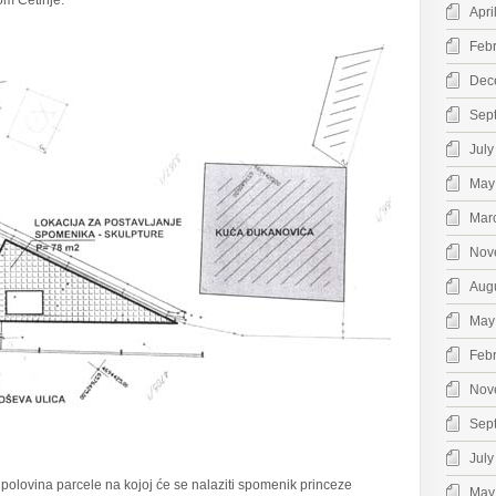
om Cetinje.
Apri
Feb
Dec
Sep
July
May
Mar
Nov
Aug
May
Feb
Nov
Sep
July
polovina parcele na kojoj će se nalaziti spomenik princeze
May