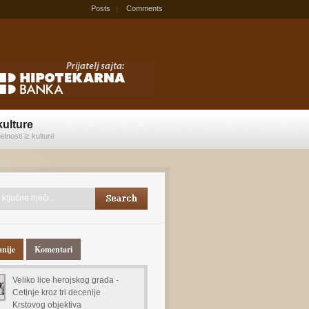
Posts
Comments
kulture
elnosti iz kulture
anije
Komentari
Veliko lice herojskog grada -
Cetinje kroz tri decenije
Krstovog objektiva