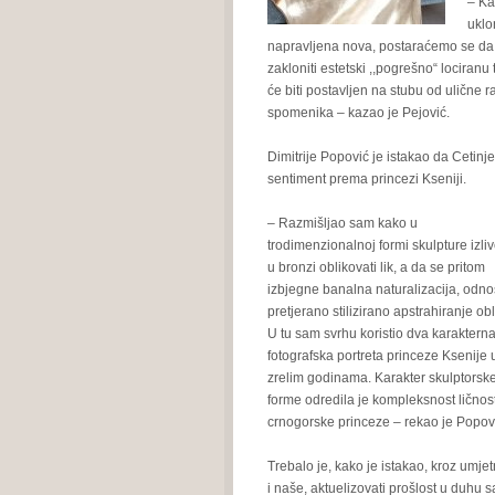
– Ka
uklo
napravljena nova, postaraćemo se da 
zakloniti estetski ,,pogrešno“ lociranu 
će biti postavljen na stubu od ulične 
spomenika – kazao je Pejović.
Dimitrije Popović je istakao da Cetinj
sentiment prema
princezi Kseniji.
– Razmišljao sam kako u
trodimenzionalnoj formi skulpture izli
u bronzi oblikovati lik, a da se pritom
izbjegne banalna naturalizacija, odno
pretjerano stilizirano apstrahiranje obl
U tu sam svrhu koristio dva karaktern
fotografska portreta princeze Ksenije 
zrelim godinama. Karakter skulptorsk
forme odredila je kompleksnost ličnost
crnogorske princeze – rekao je Popov
Trebalo je, kako je istakao, kroz umje
i naše, aktuelizovati prošlost u duhu 