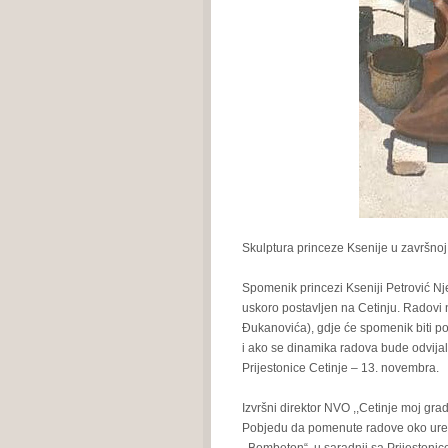
Skulptura princeze Ksenije u završnoj 
Spomenik princezi Kseniji Petrović Njeg
uskoro postavljen na Cetinju. Radovi 
Đukanovića), gdje će spomenik biti pos
i ako se dinamika radova bude odvijal
Prijestonice Cetinje – 13. novembra.
Izvršni direktor NVO ,,Cetinje moj grad
Pobjedu da pomenute radove oko uređe