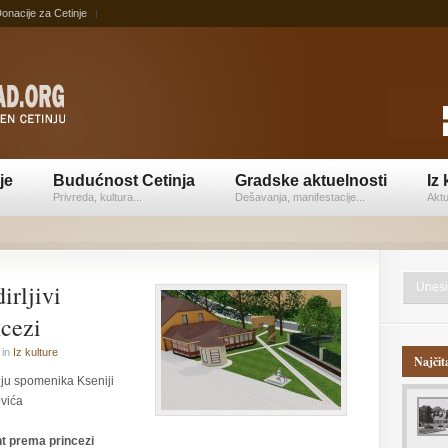
onacije za Cetinje
je
Budućnost Cetinja
Gradske aktuelnosti
Iz 
Privreda, kultura...
Dešavanja, manifestacije...
Aktu
irljivi
cezi
in
Iz kulture
Najčit
nju spomenika Kseniji
ovića
nt prema princezi