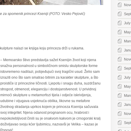
Nov
je za spomenik princezi Kseniji (FOTO: Vesko Pejović)
Sep
July
May
Mar
lpture nalazi se knjiga koju princeza drži u rukama.
Jan
Nov
– Memoarsko štivo predstavlja sažet Ksenijin život koji njena
snažna personalnost u simboličnom smislu skulptorske forme
Sep
istovremeno nadilazi, pobjeđujući svoj tragični usud. Želio sam
izraziti ono što sam smatrao bitnim za karakter skulpture, a što
July
proističe iz princezine ličnosti. Ljepotu i snagu duha, suzdržanu
May
strogost, otmenost, eleganciju i dostojanstvenost. U prividnoj
mirnoći skulpture u metamorfozi tijela i odjeće iskrivljenja,
Mar
udubine i vijugava usjeknuća oblika, likovne su metafore
Jan
životnog stradanja uprkos kojem je princeza Ksenija sačuvala
svoj integritet. Njena odanost prognanom ocu, hrabrost i
Nov
nepokolebljivost činili su je onakvom kakvom je crnogorski kralj
Sep
doživljavao svoju kćer ljubimicu, nazvavši je Velika – kazao je
Popović.