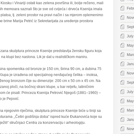
osku i Vinariji ostati kao zelena površina ili, bolje rečeno, mali
Feb
ih memoara saznali što je sve od cvijeća i drveća Ksenija imala
platoa, tj. zeleni prostor na pravi način i sa mjerom oplemenimo
Nov
e brine Marija Petrić iz Sekretarijata za uređenje prostora
Sep
July
May
zana skulptura princeze Ksenije predstavlja žensku figuru koja
Mar
i na klupi bez naslona. Lik je dat u realističkom maniru.
Jan
sina spomenika od bronze je 150 cm, širina 90 cm, a dubina 75
Nov
Klupa je izrađena od specijalnog nerđajućeg čelika – inoksa,
ženog bronzom čije su dimenzije: 200 cm x 50 cm x 45 cm. Na
Sep
zanoj ploči, na bočnoj strani klupe, u bar reljefu, latiničnim
July
om će pisati: Princeza Ksenija Petrović Njegoš (1881–1960) –
o je Pejović.
May
Mar
a njegovim riječima, skulptura princeze Ksenije biće u liniji sa
pturama ,,Četiri godišnja doba“ ispred kuće Đukanovića koje su
Jan
ježili“ stručnjaci Centra za konzervaciju i arheologiju.
Nov