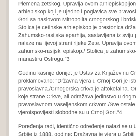
Plemena zetskog. Upravlja ovom arhiepiskopijom,
arhiepiskop koji je ujedno i poglavica sve pravos
Gori sa naslovom Mitropolita crnogorskog i brdsk
Stolica je cetinske arhiepiskopije prestonica drža
Zahumsko-rasijska eparhija, sastavljena iz sviju
nalaze na lijevoj strani rijeke Zete. Upravlja ov
zahumsko-rasijski episkop./ Stolica je zahumsko-
manastiru Ostrogu.”3
Godinu kasnije donijet je Ustav za Knjaževinu C
proklamovano: “Državna vjera u Crnoj Gori je is
pravoslavna./Crnogorska crkva je aftokefalna. On
koje strane Crkve, ali odražava jedinstvo u dog
pravoslavnom Vaseljenskom crkvom./Sve ostale 
vjeroispovijesti slobodne su u Crnoj Gori.”4
Poređenja radi, identično određenje nalazi se u 
Srbije iz 1888. godine: Dražavna je vjera u Srbij