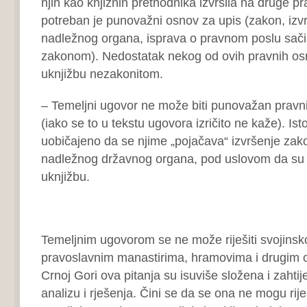
njih kao knjižnih prethodnika izvršila na druge p
potreban je punovažni osnov za upis (zakon, izv
nadležnog organa, isprava o pravnom poslu sači
zakonom). Nedostatak nekog od ovih pravnih osn
uknjižbu nezakonitom.
– Temeljni ugovor ne može biti punovažan pravn
(iako se to u tekstu ugovora izričito ne kaže). Isto
uobičajeno da se njime „pojačava“ izvršenje za
nadležnog državnog organa, pod uslovom da su o
uknjižbu.
II
Temeljnim ugovorom se ne može riješiti svojinsk
pravoslavnim manastirima, hramovima i drugim 
Crnoj Gori ova pitanja su isuviše složena i zahti
analizu i rješenja. Čini se da se ona ne mogu rij