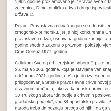
1992. godine proklamovano je: “Pravoslavna crk
zajednica, Rimokatolička crkva i druge ispovijes
države.11
Pojam “Pravoslavna crkva”mogao se odnositi jedi
crnogorsko-primorsku, jer je njoj konkurentna C
pravoslavna crkva, osnovana godinu kasnije, a r
godine shodno Zakonu o pravnom položaju vjer
Crne Gore iz 1977. godine.
Odlukom Svetog arhijerejskog sabora Srpske pr
26. maja 2006. godine, koja je stavljena van sn
održanom 2021. godine, došlo je do izvjesnog o
prilogođavanja Srpske pravoslavne crkve novoj pol
državnom uređenju, iako za kanonsko-pravni o
38 Trulskog sabora “da podjela crkvenih poslova s
građansku podjelu”, već 34 apostolsko pravilo: 
naroda treba da poznaju prvoga od njih i da ga s