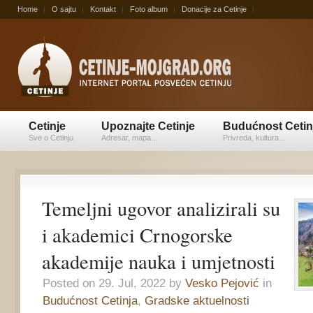
Home
O sajtu
Kontakt
Foto album
Donacije za Cetinje
Cetinje
Upoznajte Cetinje
Budućnost Cetin
Sve o Cetinju
Adresar, mapa...
Privreda, kultura...
Temeljni ugovor analizirali su
i akademici Crnogorske
akademije nauka i umjetnosti
Posted on 29. Jul, 2022 by
Vesko Pejović
in
Budućnost Cetinja
,
Gradske aktuelnosti