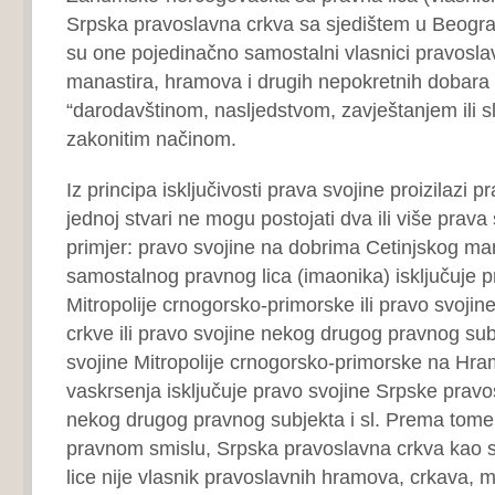
Srpska pravoslavna crkva sa sjedištem u Beograd
su one pojedinačno samostalni vlasnici pravosla
manastira, hramova i drugih nepokretnih dobara 
“darodavštinom, nasljedstvom, zavještanjem ili s
zakonitim načinom.
Iz principa isključivosti prava svojine proizilazi 
jednoj stvari ne mogu postojati dva ili više prava
primjer: pravo svojine na dobrima Cetinjskog ma
samostalnog pravnog lica (imaonika) isključuje p
Mitropolije crnogorsko-primorske ili pravo svoji
crkve ili pravo svojine nekog drugog pravnog su
svojine Mitropolije crnogorsko-primorske na Hra
vaskrsenja isključuje pravo svojine Srpske pravos
nekog drugog pravnog subjekta i sl. Prema tome,
pravnom smislu, Srpska pravoslavna crkva kao 
lice nije vlasnik pravoslavnih hramova, crkava, m