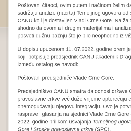
Poštovani čitaoci, ovim putem i načinom želim d
sadržaju analize (nacrta) Temeljnog ugovora od
CANU koji je dostavljen Vladi Crne Gore. Na žalo
shodno da ovom a i drugim materijalima i anali
posveti dužnu pažnju što je bilo neophodno iz v
U dopisu upućenom 11. 07.2022. godine premije
koji potpisuje predsjednik CANU akademik Drag
između ostalog se navodi:
Poštovani predsjedniče Vlade Crne Gore,
Predsjedništvo CANU smatra da odnosi države C
pravoslavne crkve već duže vrijeme opterećuju c
onemogućavaju njegovu integraciju. Ovo je pot
rasprave i glasanja na sjednici Vlade Crne Gore 
2022. godine prilikom usvajanja
Temeljnog ugov
Gore i Srpske pravoslavne crkve
(SPC).