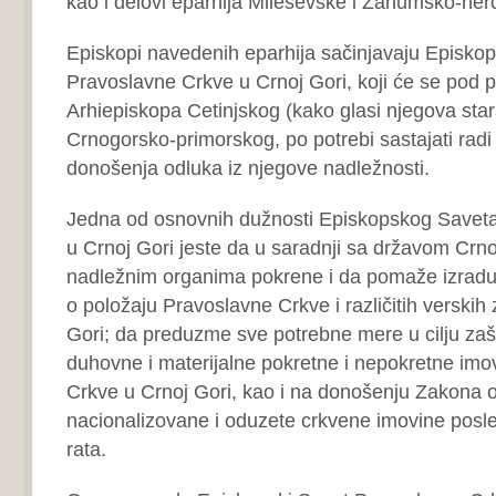
kao i delovi eparhija Mileševske i Zahumsko-he
Episkopi navedenih eparhija sačinjavaju Episkop
Pravoslavne Crkve u Crnoj Gori, koji će se pod
Arhiepiskopa Cetinjskog (kako glasi njegova stara 
Crnogorsko-primorskog, po potrebi sastajati radi
donošenja odluka iz njegove nadležnosti.
Jedna od osnovnih dužnosti Episkopskog Savet
u Crnoj Gori jeste da u saradnji sa državom Cr
nadležnim organima pokrene i da pomaže izradu
o položaju Pravoslavne Crkve i različitih verskih
Gori; da preduzme sve potrebne mere u cilju zaš
duhovne i materijalne pokretne i nepokretne im
Crkve u Crnoj Gori, kao i na donošenju Zakona o r
nacionalizovane i oduzete crkvene imovine posl
rata.