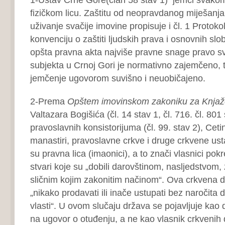
fizičkom licu. Zaštitu od neopravdanog miješanj
uživanje svačije imovine propisuje i čl. 1 Protoko
konvenciju o zaštiti ljudskih prava i osnovnih sl
opšta pravna akta najviše pravne snage pravo s
subjekta u Crnoj Gori je normativno zajemčeno, t
jemčenje ugovorom suvišno i neuobičajeno.
2-Prema
Opštem imovinskom zakoniku za Knjaž
Valtazara Bogišića (čl. 14 stav 1, čl. 716. čl. 801
pravoslavnih konsistorijuma (čl. 99. stav 2), Cetin
manastiri, pravoslavne crkve i druge crkvene us
su pravna lica (imaonici), a to znači vlasnici pokr
stvari koje su „dobili darovštinom, nasljedstvom, 
sličnim kojim zakonitim načinom“. Ova crkvena 
„nikako prodavati ili inače ustupati bez naročita
vlasti“. U ovom slučaju država se pojavljuje kao 
na ugovor o otuđenju, a ne kao vlasnik crkvenih