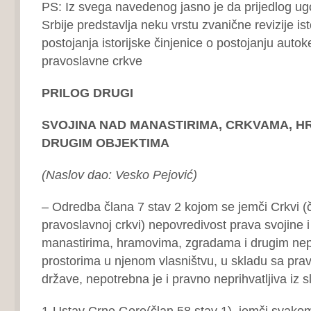
PS: Iz svega navedenog jasno je da prijedlog u
Srbije predstavlja neku vrstu zvanične revizije isto
postojanja istorijske činjenice o postojanju auto
pravoslavne crkve
PRILOG DRUGI
SVOJINA NAD MANASTIRIMA, CRKVAMA, H
DRUGIM OBJEKTIMA
(Naslov dao: Vesko Pejović)
– Odredba člana 7 stav 2 kojom se jemči Crkvi (č
pravoslavnoj crkvi) nepovredivost prava svojine 
manastirima, hramovima, zgradama i drugim nep
prostorima u njenom vlasništvu, u skladu sa pr
države, nepotrebna je i pravno neprihvatljiva iz s
1-Ustav Crne Gore(član 58 stav 1) jemči svakom