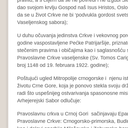
dao svojom krvlju Gospod naš Isus Hristos, Oslobod
da se u život Crkve ne bi ‘podvukla gordost svets
Vaseljenskog sabora);
U duhu očuvanja jedinstva Crkve i vekovnog por
godine vaspostavljene Pećke Patrijaršije, prizna
stečenim pravima i običajima kao i saglasnošću
Pravoslavne Crkve vaseljenske (Sv. Tomos Carigr
broj 1148 od 19. februara 1922. godine);
Poštujući ugled Mitropolije crnogorske i njenu ist
životu Crne Gore, koja je ponovo stekla svoju drž
radi što uspešnijeg ostvarivanja spasonosne misi
Arhejerejski Sabor odlučuje:
Pravoslavnu crkva u Crnoj Gori sačinjavaju Epa
Pravoslavne Crkve: Crnogorsko-primorska, Budim