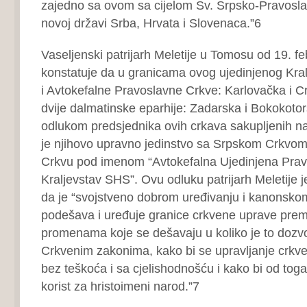
zajedno sa ovom sa cijelom Sv. Srpsko-Pravos
novoj državi Srba, Hrvata i Slovenaca.”6
Vaseljenski patrijarh Meletije u Tomosu od 19. f
konstatuje da u granicama ovog ujedinjenog Kra
i Avtokefalne Pravoslavne Crkve: Karlovačka i C
dvije dalmatinske eparhije: Zadarska i Bokokoto
odlukom predsjednika ovih crkava sakupljenih n
je njihovo upravno jedinstvo sa Srpskom Crkvom
Crkvu pod imenom “Avtokefalna Ujedinjena Pra
Kraljevstav SHS”. Ovu odluku patrijarh Meletije j
da je “svojstveno dobrom uređivanju i kanonsko
podešava i uređuje granice crkvene uprave prema
promenama koje se dešavaju u koliko je to dozv
Crkvenim zakonima, kako bi se upravljanje crkve
bez teškoća i sa cjelishodnošću i kako bi od toga 
korist za hristoimeni narod.”7