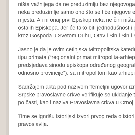
ništa važnijega da ne preduzimlju bez njegovoga
neka preduzimlje samo ono što se tiče njegove e
mjesta. Ali ni onaj prvi Episkop neka ne čini ništ
ostalih Episkopa. Jer će tako biti jednodušnost i
kroz Gospoda u Svetom Duhu, Otav i Sin i Sin i 
Jasno je da je ovim cetinjska Mitropolitska kated
tipu primata (“regionalni primat mitropolita-arhiep
predsjedava sinodu episkopa određenog geograf
odnosno provincije”), sa mitropolitom kao arhiep
Sadržajem akta pod nazivom Temeljni ugovor iz
Srpske pravoslavne crkve verifikuje se ukidanje t
po časti, kao i naziva Pravoslavna crkva u Crnoj 
Time se ignrišu istorijski izvori prvog reda o istor
pravoslavlja.