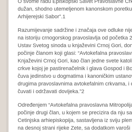
O svome radu Episkopski Savet Pravoslavne Crkv
dužan, shodno utemeljenom kanonskom poretku 
Arhijerejski Sabor”.1
Razumijevanje sadržine i značaja ove odluke ni
na istoriju crnogorskog pravoslavlja od početka 2
Ustav Svetog sinoda u knjaževini Crnoj Gori, do
počinje članom koji glasi: “Avtokefalna pravoslav
Knjaževini Crnoj Gori, kao član jedne svete katol
crkve kojoj je pastirenačelnik i glava Gospod i B
čuva jedinstvo u dogmatima i kanoničkim ustan
drugima pravoslavnima avtokefalnim crkvama, i 
čuvati i održavati dovijeka.”2
Određenjem “Avtokefalna pravoslavna Mitropolija
počinje drugi član, u kojem se precizira da nju sa
Cetinjska arhiepiskopija, sastavljena iz sviju pl
na desnoj strani rijeke Zete, sa dodatkom varoši