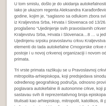
U tom smislu, došlo je do ukidanja autokefalnost
Iako je ukazom regenta Aleksandra Karađorđević
godine, kojim je, “saglasno sa odlukom zbora svih
iz Kraljevstva Srba, Hrvata i Slovenaca od 13/26
proglašeno “Ujedinjenje svih pravoslavnih crkven
Kraljevstvu Srba, Hrvata i Slovenaca…8 … u jed
Ujedinjenu srpsku pravoslavnu crkvu Kraljevstva 
elementi do tada autokefalne Crnogorske crkve n
postoje i u novoj crkvenoj organizaciji i novom o
primata.
Tri vrste primata razlikuju se u Pravoslavnoj crkvi
mitropolita-arhiepiskopa, koji predsjedava sinod
određenog geografskog područja, odnosno provin
poglavara autokefalne ili autonomne crkve, koji 
sastavau svih ili reprezentativnog broja episkop
titulisati kao arhiepiskop, mitropolit, katolikos, ili p