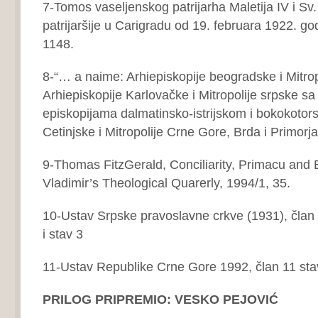
7-Tomos vaseljenskog patrijarha Maletija IV i Sv
patrijaršije u Carigradu od 19. februara 1922. god
1148.
8-“… a naime: Arhiepiskopije beogradske i Mitropo
Arhiepiskopije Karlovačke i Mitropolije srpske s
episkopijama dalmatinsko-istrijskom i bokokotor
Cetinjske i Mitropolije Crne Gore, Brda i Primorj
9-Thomas FitzGerald, Conciliarity, Primacu and 
Vladimir’s Theological Quarerly, 1994/1, 35.
10-Ustav Srpske pravoslavne crkve (1931), član 
i stav 3
11-Ustav Republike Crne Gore 1992, član 11 sta
PRILOG PRIPREMIO: VESKO PEJOVIĆ