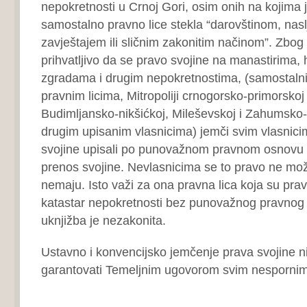
nepokretnosti u Crnoj Gori, osim onih na kojima 
samostalno pravno lice stekla “darovštinom, nas
zavještajem ili sličnim zakonitim načinom”. Zbog
prihvatljivo da se pravo svojine na manastirima,
zgradama i drugim nepokretnostima, (samostaln
pravnim licima, Mitropoliji crnogorsko-primorskoj
Budimljansko-nikšićkoj, Mileševskoj i Zahumsko
drugim upisanim vlasnicima) jemči svim vlasnici
svojine upisali po punovažnom pravnom osnovu
prenos svojine. Nevlasnicima se to pravo ne može
nemaju. Isto važi za ona pravna lica koja su prav
katastar nepokretnosti bez punovažnog pravnog
uknjižba je nezakonita.
Ustavno i konvencijsko jemčenje prava svojine n
garantovati Temeljnim ugovorom svim nespornim
I