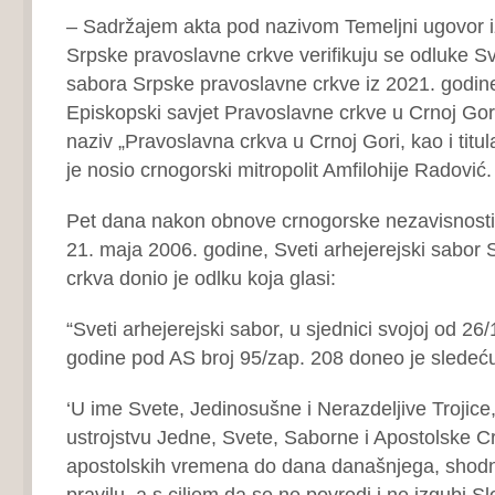
– Sadržajem akta pod nazivom Temeljni ugovor 
Srpske pravoslavne crkve verifikuju se odluke Sv
sabora Srpske pravoslavne crkve iz 2021. godine
Episkopski savjet Pravoslavne crkve u Crnoj Gori
naziv „Pravoslavna crkva u Crnoj Gori, kao i titul
je nosio crnogorski mitropolit Amfilohije Radović.
Pet dana nakon obnove crnogorske nezavisnosti
21. maja 2006. godine, Sveti arhejerejski sabor
crkva donio je odlku koja glasi:
“Sveti arhejerejski sabor, u sjednici svojoj od 26
godine pod AS broj 95/zap. 208 doneo je sledeć
‘U ime Svete, Jedinosušne i Nerazdeljive Trojic
ustrojstvu Jedne, Svete, Saborne i Apostolske C
apostolskih vremena do dana današnjega, shod
pravilu, a s ciljem da se ne povredi i ne izgubi 