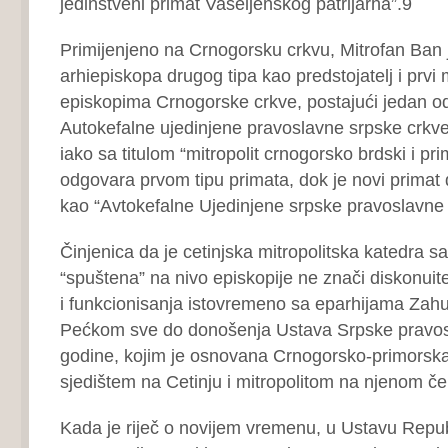
jedinstveni primat Vaseljenskog patrijarha”.9
Primijenjeno na Crnogorsku crkvu, Mitrofan Ban j
arhiepiskopa drugog tipa kao predstojatelj i prv
episkopima Crnogorske crkve, postajući jedan o
Autokefalne ujedinjene pravoslavne srpske crkve
iako sa titulom “mitropolit crnogorsko brdski i pri
odgovara prvom tipu primata, dok je novi primat d
kao “Avtokefalne Ujedinjene srpske pravoslavne 
Činjenica da je cetinjska mitropolitska katedra sa
“spuštena” na nivo episkopije ne znači diskonuit
i funkcionisanja istovremeno sa eparhijama Zah
Pećkom sve do donošenja Ustava Srpske pravos
godine, kojim je osnovana Crnogorsko-primorska
sjedištem na Cetinju i mitropolitom na njenom če
Kada je riječ o novijem vremenu, u Ustavu Repub