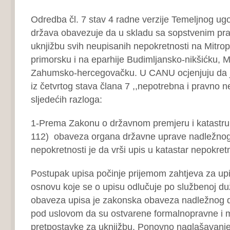
Odredba čl. 7 stav 4 radne verzije Temeljnog ugo
država obavezuje da u skladu sa sopstvenim pra
uknjižbu svih neupisanih nepokretnosti na Mitrop
primorsku i na eparhije Budimljansko-nikšićku, M
Zahumsko-hercegovačku. U CANU ocjenjuju da je
iz četvrtog stava člana 7 ,,nepotrebna i pravno ne
sljedećih razloga:
1-Prema Zakonu o državnom premjeru i katastru 
112) obaveza organa državne uprave nadležnog
nepokretnosti je da vrši upis u katastar nepokretn
Postupak upisa počinje prijemom zahtjeva za upis
osnovu koje se o upisu odlučuje po službenoj d
obaveza upisa je zakonska obaveza nadležnog 
pod uslovom da su ostvarene formalnopravne i m
pretpostavke za uknjižbu. Ponovno naglašavanj