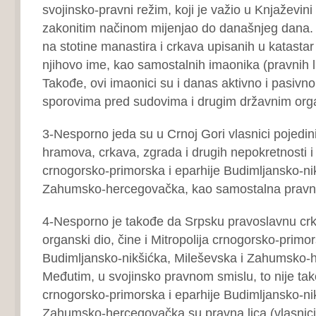
svojinsko-pravni režim, koji je važio u Knjaževini
zakonitim načinom mijenjao do današnjeg dana.
na stotine manastira i crkava upisanih u katastar
njihovo ime, kao samostalnih imaonika (pravnih l
Takođe, ovi imaonici su i danas aktivno i pasivno 
sporovima pred sudovima i drugim državnim org
3-Nesporno jeda su u Crnoj Gori vlasnici pojedin
hramova, crkava, zgrada i drugih nepokretnosti i 
crnogorsko-primorska i eparhije Budimljansko-nik
Zahumsko-hercegovačka, kao samostalna pravna
4-Nesporno je takođe da Srpsku pravoslavnu crk
organski dio, čine i Mitropolija crnogorsko-primor
Budimljansko-nikšićka, Mileševska i Zahumsko-
Međutim, u svojinsko pravnom smislu, to nije tako
crnogorsko-primorska i eparhije Budimljansko-nik
Zahumsko-hercegovačka su pravna lica (vlasnici) i