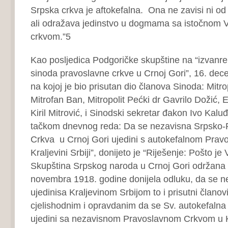
Srpska crkva je aftokefalna. Ona ne zavisi ni od
ali odražava jedinstvo u dogmama sa istočnom 
crkvom.”5
Kao posljedica Podgoričke skupštine na “izvanre
sinoda pravoslavne crkve u Crnoj Gori”, 16. dec
na kojoj je bio prisutan dio članova Sinoda: Mitr
Mitrofan Ban, Mitropolit Pećki dr Gavrilo Dožić, 
Kiril Mitrović, i Sinodski sekretar đakon Ivo Kalu
tačkom dnevnog reda: Da se nezavisna Srpsko-
Crkva u Crnoj Gori ujedini s autokefalnom Pra
Kraljevini Srbiji”, donijeto je “Riješenje: Pošto j
Skupština Srpskog naroda u Crnoj Gori održana 
novembra 1918. godine donijela odluku, da se 
ujedinisa Kraljevinom Srbijom to i prisutni člano
cjelishodnim i opravdanim da se Sv. autokefalna
ujedini sa nezavisnom Pravoslavnom Crkvom u Kra