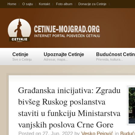
Home
O sajtu
Kontakt
Foto album
Donacije za Cetinje
Cetinje
Upoznajte Cetinje
Budućnost Cetin
Sve o Cetinju
Adresar, mapa...
Privreda, kultura...
Građanska inicijativa: Zgradu
bivšeg Ruskog poslanstva
staviti u funkciju Ministarstva
vanjskih poslova Crne Gore
Posted on 27. Jun, 2022 by
Vesko Pejović
in
Budućn