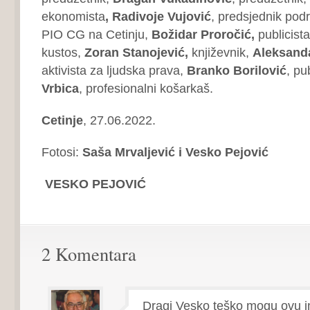
ekonomista
, Radivoje Vujović
, predsjednik pod
PIO CG na Cetinju,
Božidar Proročić,
publicista
kustos,
Zoran Stanojević,
književnik,
Aleksanda
aktivista za ljudska prava,
Branko Borilović
, pu
Vrbica
, profesionalni košarkaš.
Cetinje
, 27.06.2022.
Fotosi:
Saša Mrvaljević i Vesko Pejović
VESKO PEJOVIĆ
2 Komentara
Dragi Vesko teško mogu ovu ini