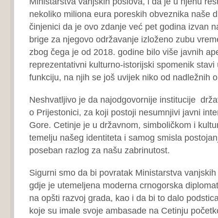
Ministarstva vanjskih poslova, i da je u njenu re
nekoliko miliona eura poreskih obveznika naše 
činjenici da je ovo zdanje već pet godina izvan 
brige za njegovo održavanje izloženo zubu vrem
zbog čega je od 2018. godine bilo više javnih ap
reprezentativni kulturno-istorijski spomenik stav
funkciju, na njih se još uvijek niko od nadležnih o
Neshvatljivo je da najodgovornije institucije dr
o Prijestonici, za koji postoji nesumnjivi javni int
Gore. Cetinje je u državnom, simboličkom i kult
temelju našeg identiteta i samog smisla postojan
poseban razlog za našu zabrinutost.
Sigurni smo da bi povratak Ministarstva vanjskih
gdje je utemeljena moderna crnogorska diplomati
na opšti razvoj grada, kao i da bi to dalo podsti
koje su imale svoje ambasade na Cetinju početk