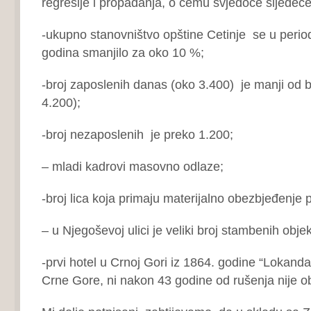
regresije i propadanja, o čemu svjedoče sljedeće
-ukupno stanovništvo opštine Cetinje se u perio
godina smanjilo za oko 10 %;
-broj zaposlenih danas (oko 3.400) je manji od 
4.200);
-broj nezaposlenih je preko 1.200;
– mladi kadrovi masovno odlaze;
-broj lica koja primaju materijalno obezbjeđenje 
– u Njegoševoj ulici je veliki broj stambenih obje
-prvi hotel u Crnoj Gori iz 1864. godine “Lokand
Crne Gore, ni nakon 43 godine od rušenja nije o