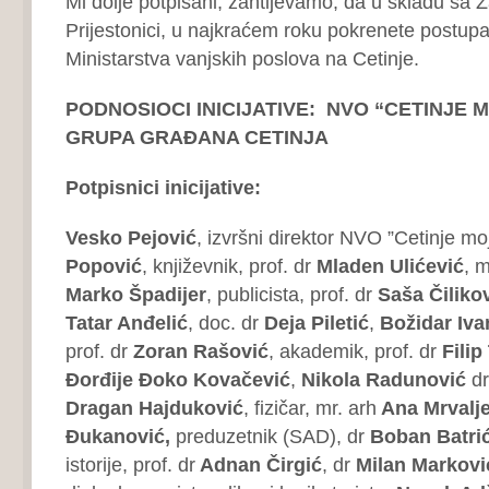
Mi dolje potpisani, zahtijevamo, da u skladu sa
Prijestonici, u najkraćem roku pokrenete postup
Ministarstva vanjskih poslova na Cetinje.
PODNOSIOCI INICIJATIVE
:
NVO “CETINJE M
GRUPA GRAĐANA CETINJA
Potpisnici inicijative
:
Vesko Pejović
, izvršni direktor NVO ”Cetinje mo
Popović
, književnik, prof. dr
Mladen Ulićević
, 
Marko Špadijer
, publicista, prof. dr
Saša Čiliko
Tatar Anđelić
, doc. dr
Deja Piletić
,
Božidar Iva
prof. dr
Zoran Rašović
, akademik, prof. dr
Filip
Đorđije Đoko Kovačević
,
Nikola Radunović
dr
Dragan Hajduković
, fizičar, mr. arh
Ana Mrvalje
Đukanović,
preduzetnik (SAD), dr
Boban Batrić
istorije, prof. dr
Adnan Čirgić
, dr
Milan Markovi