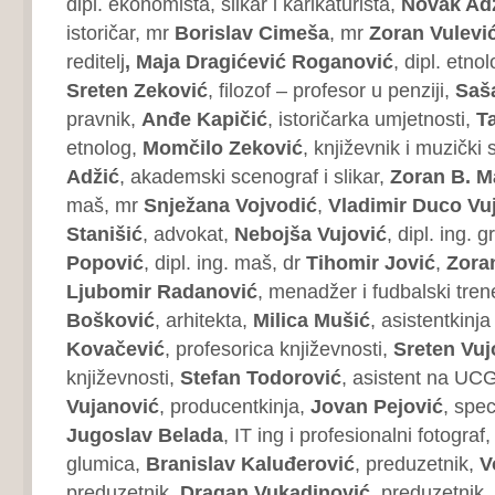
dipl. ekonomista, slikar i karikaturista,
Novak Ad
istoričar, mr
Borislav Cimeša
, mr
Zoran Vulevi
reditelj
, Maja Dragićević Roganović
, dipl. etno
Sreten Zeković
, filozof – profesor u penziji,
Saš
pravnik,
Anđe Kapičić
, istoričarka umjetnosti,
Ta
etnolog,
Momčilo Zeković
, književnik i muzički 
Adžić
, akademski scenograf i slikar,
Zoran B. M
maš, mr
Snježana Vojvodić
,
Vladimir Duco Vu
Stanišić
, advokat,
Nebojša Vujović
, dipl. ing. 
Popović
, dipl. ing. maš, dr
Tihomir Jović
,
Zora
Ljubomir Radanović
, menadžer i fudbalski tren
Bošković
, arhitekta,
Milica Mušić
, asistentkinj
Kovačević
, profesorica književnosti,
Sreten Vuj
književnosti,
Stefan Todorović
, asistent na UCG
Vujanović
, producentkinja,
Jovan Pejović
, spe
Jugoslav Belada
, IT ing i profesionalni fotograf
glumica,
Branislav Kaluđerović
, preduzetnik,
V
preduzetnik,
Dragan Vukadinović
, preduzetnik,