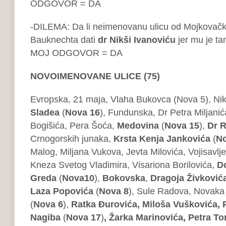
ODGOVOR = DA
-DILEMA: Da li neimenovanu ulicu od Mojkovačke
Bauknechta dati
dr Nikši Ivanoviću
jer mu je t
MOJ ODGOVOR = DA
NOVOIMENOVANE ULICE (75)
Evropska, 21 maja, Vlaha Bukovca (Nova 5), Nik
Sladea
(
Nova 16
), Fundunska, Dr Petra Miljanić
Bogišića, Pera Šoća,
Medovina
(
Nova 15
),
Dr R
Crnogorskih junaka,
Krsta Kenja Jankovića
(
No
Malog, Miljana Vukova, Jevta Milovića, Vojisavlje
Kneza Svetog Vladimira, Visariona Borilovića,
D
Greda
(
Nova10
),
Bokovska
,
Dragoja Živković
Laza Popovića
(
Nova 8
), Sule Radova, Novak
(
Nova 6
),
Ratka Đurovića, Miloša Vuškovića, 
Nagiba
(
Nova 17
)
, Žarka Marinovića, Petra T