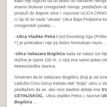
kako nije logično da on jedini od narodnih heroj
imamo Bulevar crnogorskih heroja, predlažem da
produži do Bajove ulice i nazvove ULICA C
U nju bi se sada “ulivala” Ulica Baja Pivljanina ko
crnogorskih junaka …
–
Ulica Vladike Petra I
(od Dvorskog trga (Pošte)
I”) je prekratka i nije joj dobro formulisan naziv…
-Ulica Valtazara Bogišića
sada se nalazi iza N
dužine je ispod 100 m. U njoj ima samo jedan ob
Meteorološka stanica.
Smatram da bi Valtazaru Bogišiću (koji je od izv
zadužio Crnu Goru) trebalo dati “bolju” ulicu u s
predlažem da se, ako novi stadion dobije ime
SV
CETINJSKOG,
Ulica vladike Petra I, nazove
Ul
Bogišića
…