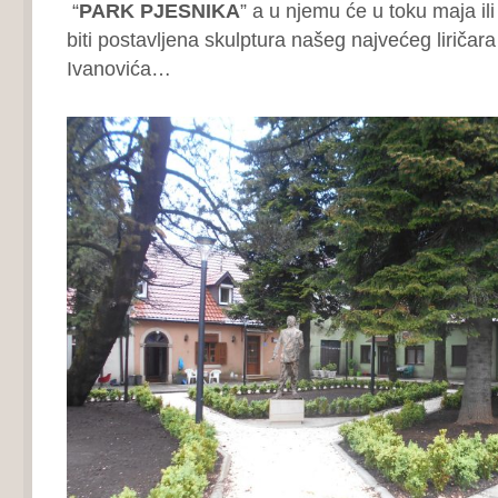
“
PARK PJESNIKA
” a u njemu će u toku maja il
biti postavljena skulptura našeg najvećeg liriča
Ivanovića…