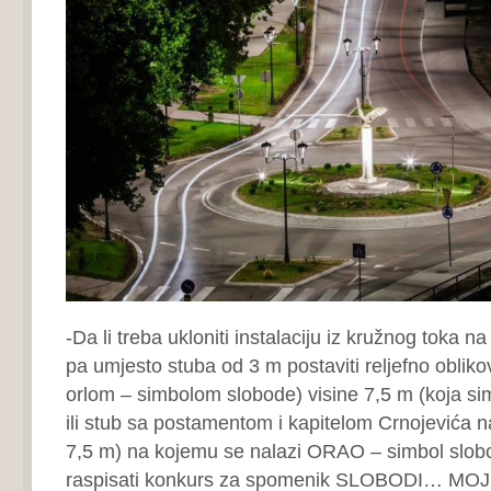
-Da li treba ukloniti instalaciju iz kružnog toka n
pa umjesto stuba od 3 m postaviti reljefno obliko
orlom – simbolom slobode) visine 7,5 m (koja si
ili stub sa postamentom i kapitelom Crnojevića na
7,5 m) na kojemu se nalazi ORAO – simbol slob
raspisati konkurs za spomenik SLOBODI… M