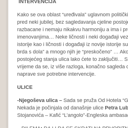
INTERVENCIJA
Kako se ova oblast “uređivala” uglavnom političk
pred neki jubilej, bez sagledavanja cjeline postoj
razbacane i nemaju nikakvu harmoniju a ima i p
imenovanjima… Neke ličnosti i neki događaji veza
istorije kao i ličnosti i događaji iz novije istorije 
brda s dola” a mnogo njih je “preskočeno” … Ak
postojećeg stanja ulica lako ćete to zaključiti… 
vrijeme da se, iz više razloga, konačno sagleda ov
naprave sve potrebne intervencije.
ULICE
-Njegoševa ulica –
Sada se pruža Od Hotela “G
Nekada je počinjala od današnje ulice
Petra Lu
Stojanovića – Kafić “L’angolo”-Engleska ambasa