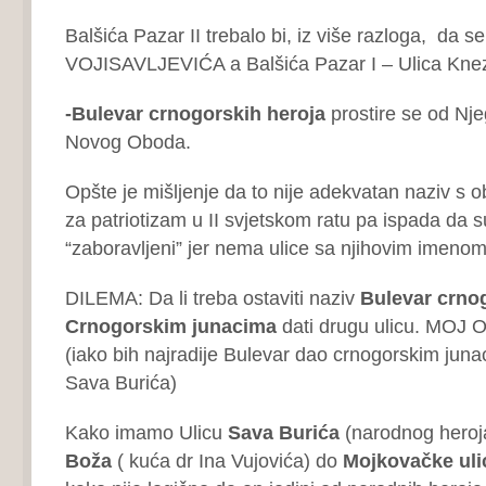
Balšića Pazar II trebalo bi, iz više razloga, da 
VOJISAVLJEVIĆA a Balšića Pazar I – Ulica Knez
-Bulevar crnogorskih heroja
prostire se od Nje
Novog Oboda.
Opšte je mišljenje da to nije adekvatan naziv s 
za patriotizam u II svjetskom ratu pa ispada da s
“zaboravljeni” jer nema ulice sa njihovim imen
DILEMA: Da li treba ostaviti naziv
Bulevar crno
Crnogorskim junacima
dati drugu ulicu. MO
(iako bih najradije Bulevar dao crnogorskim juna
Sava Burića)
Kako imamo Ulicu
Sava Burića
(narodnog heroj
Boža
( kuća dr Ina Vujovića) do
Mojkovačke uli