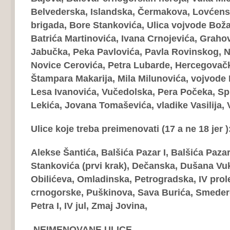
Belvederska, Islandska, Čermakova, Lovćensk
brigada, Bore Stankovića, Ulica
vojvode Boža
Batrića Martinovića, Ivana Crnojevića, Graho
Jabučka, Peka Pavlovića, Pavla Rovinskog, N
Novice Cerovića, Petra Lubarde, Hercegovačk
Štampara Makarija, Mila Milunovića, vojvode 
Lesa Ivanovića, Vučedolska, Pera Počeka, Spl
Lekića, Jovana Tomaševića, vladike Vasilija,
Ulice koje treba preimenovati (17 a ne 18 jer )
Alekse Šantića, Balšića Pazar I, Balšića Pazar
Stankovića (prvi krak), Dečanska, Dušana Vu
Obilićeva, Omladinska, Petrogradska, IV prol
crnogorske, Puškinova, Sava Burića, Smeder
Petra I, IV jul, Zmaj Jovina,
NEIMENOVANE ULICE