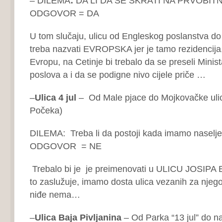
– DILEMA
:
DA LI DA SE SKRATI NA PRVOBIT
ODGOVOR = DA
U tom slučaju, ulicu od Engleskog poslanstva do
treba nazvati EVROPSKA jer je tamo rezidencija
Evropu, na Cetinje bi trebalo da se preseli Minist
poslova a i da se podigne nivo cijele priče …
–
Ulica 4 jul
– Od Male pjace do Mojkovačke uli
Počeka)
DILEMA: Treba li da postoji kada imamo naselje
ODGOVOR = NE
Trebalo bi je je preimenovati u ULICU JOSIPA 
to zaslužuje, imamo dosta ulica vezanih za njego
niđe nema…
–
Ulica Baja Pivljanina
– Od Parka “13 jul” do na