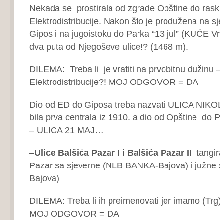
Nekada se prostirala od zgrade Opštine do ras
Elektrodistribucije. Nakon što je produžena na s
Gipos i na jugoistoku do Parka “13 jul” (KUĆE Vr
dva puta od Njegoševe ulice!? (1468 m).
DILEMA: Treba li je vratiti na prvobitnu dužinu 
Elektrodistribucije?! MOJ ODGOVOR = DA
Dio od ED do Giposa treba nazvati ULICA NIKOL
bila prva centrala iz 1910. a dio od Opštine do P
– ULICA 21 MAJ…
–
Ulice Balšića Pazar I i Balšića Pazar II
tangira
Pazar sa sjeverne (NLB BANKA-Bajova) i južne s
Bajova)
DILEMA: Treba li ih preimenovati jer imamo (Trg
MOJ ODGOVOR = DA