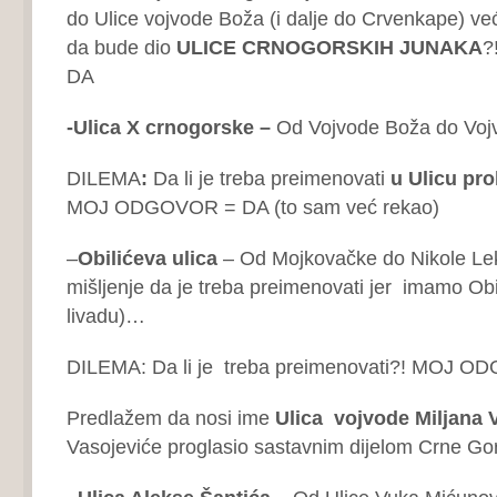
do Ulice vojvode Boža (i dalje do Crvenkape) ve
da bude dio
ULICE CRNOGORSKIH JUNAKA
?
DA
-Ulica X crnogorske –
Od Vojvode Boža do Voj
DILEMA
:
Da li je treba preimenovati
u Ulicu pro
MOJ ODGOVOR = DA (to sam već rekao)
–
Obilićeva ulica
– Od Mojkovačke do Nikole Lek
mišljenje da je treba preimenovati jer imamo Obil
livadu)…
DILEMA: Da li je treba preimenovati?! MOJ 
Predlažem da nosi ime
Ulica vojvode
Miljana 
Vasojeviće proglasio sastavnim dijelom Crne Go