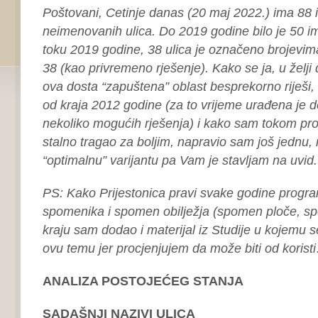
Poštovani, Cetinje danas (20 maj 2022.) ima 88 
neimenovanih ulica. Do 2019 godine bilo je 50 i
toku 2019 godine, 38 ulica je označeno brojev
38 (kao privremeno rješenje).
Kako se ja, u žel
ova dosta “zapuštena” oblast besprekorno riješ
od kraja 2012 godine (za to vrijeme urađena je de
nekoliko mogućih rješenja) i kako sam tokom pr
stalno tragao za boljim, napravio sam još jednu,
“optimalnu” varijantu pa Vam je stavljam na uvid.
PS: Kako Prijestonica pravi svake godine progr
spomenika i spomen obilježja (spomen ploče, sp
kraju sam dodao i materijal iz Studije u kojemu s
ovu temu jer procjenjujem da može biti od korist
ANALIZA POSTOJEĆEG STANJA
SADAŠNJI NAZIVI ULICA