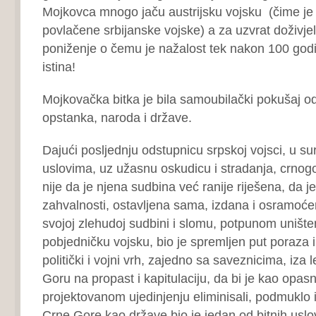
Mojkovca mnogo jaču austrijsku vojsku (čime je
povlačene srbijanske vojske) a za uzvrat doživjel
poniženje o čemu je nažalost tek nakon 100 godin
istina!
Mojkovačka bitka je bila samoubilački pokušaj 
opstanka, naroda i države.
Dajući posljednju odstupnicu srpskoj vojsci, u s
uslovima, uz užasnu oskudicu i stradanja, crnogor
nije da je njena sudbina već ranije riješena, da je
zahvalnosti, ostavljena sama, izdana i osramoć
svojoj zlehudoj sudbini i slomu, potpunom uništen
pobjedničku vojsku, bio je spremljen put poraza 
politički i vojni vrh, zajedno sa saveznicima, iza 
Goru na propast i kapitulaciju, da bi je kao opasn
projektovanom ujedinjenju eliminisali, podmuklo 
Crne Gore kao države bio je jedan od bitnih usl