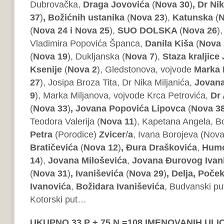
Dubrovačka,
Draga Jovovića
(
Nova 30
)
, Dr Ni
37
)
,
Božićnih ustanika
(
Nova 23
),
Katunska
(
N
(
Nova 24 i Nova 25
),
SUO DOLSKA
(
Nova 26
)
Vladimira Popovića Španca,
Danila Kiša
(
Nova 
(
Nova 19
), Dukljanska (
Nova 7
),
Staza kraljice
Ksenije
(
Nova 2
), Gledstonova, vojvode
Marka 
27
), Josipa Broza Tita, Dr Nika Miljanića,
Jovana
9
), Marka Miljanova, vojvode Krca Petrovića,
Dr
(
Nova 33
)
, Jovana Popovića Lipovca
(
Nova 3
Teodora Valerija (
Nova 11
), Kapetana Angela, Bo
Petra
(Porodice)
Zvicer
/
a
, Ivana Borojeva (Nov
Bratičevića
(
Nova 12
)
, Đura Draškovića
,
Humc
14
),
Jovana Miloševića
,
Jovana Đurovog Ivani
(
Nova 31
)
, Ivaniševića
(
Nova 29
)
, Delja, Poče
Ivanovića
,
Božidara Ivaniševića
, Budvanski put
Kotorski put…
UKUPNO 33 P + 75 N =108 IMENOVANIH UL