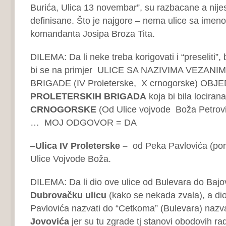
Burića, Ulica 13 novembar”, su razbacane a nijes
definisane. Što je najgore – nema ulice sa ime
komandanta Josipa Broza Tita.
DILEMA: Da li neke treba korigovati i “preseliti”, b
bi se na primjer ULICE SA NAZIVIMA VEZAN
BRIGADE (IV Proleterske, X crnogorske) OBJ
PROLETERSKIH BRIGADA
koja bi bila locira
CRNOGORSKE
(Od Ulice vojvode Boža Petrov
… MOJ ODGOVOR = DA
–
Ulica
IV
Proleterske –
od Peka Pavlovića (po
Ulice Vojvode Boža.
DILEMA: Da li dio ove ulice od Bulevara do Bajo
Dubrovačku ulicu
(kako se nekada zvala), a dio
Pavlovića nazvati do “Cetkoma” (Bulevara) nazv
Jovovića
jer su tu zgrade tj stanovi obodovih ra