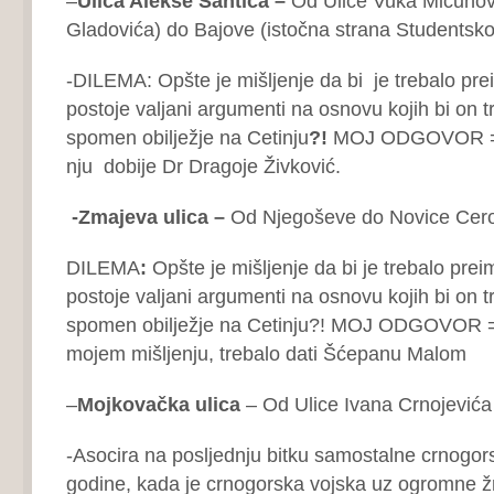
–
Ulica Alekse Šantića –
Od Ulice Vuka Mićunov
Gladovića) do Bajove (istočna strana Studentsk
-DILEMA: Opšte je mišljenje da bi je trebalo pre
postoje valjani argumenti na osnovu kojih bi on 
spomen obilježje na Cetinju
?!
MOJ ODGOVOR = 
nju dobije Dr Dragoje Živković.
-Zmajeva
ulica –
Od Njegoševe do Novice Cero
DILEMA
:
Opšte je mišljenje da bi je trebalo prei
postoje valjani argumenti na osnovu kojih bi on 
spomen obilježje na Cetinju?! MOJ ODGOVOR = 
mojem mišljenju, trebalo dati Šćepanu Malom
–
Mojkovačka ulica
– Od Ulice Ivana Crnojevića
-Asocira na posljednju bitku samostalne crnogo
godine, kada je crnogorska vojska uz ogromne žr