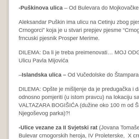
-Puškinova ulica
– Od Bulevara do Mojkovačke
Aleksandar Puškin ima ulicu na Cetinju zbog pj
Crnogorci” koja je u stvari prepjev pjesme “Crnogor
frncuski pjesnik Prosper Merime.
DILEMA: Da li je treba preimenovati… MOJ OD
Ulicu Pavla Mijovića
–
Islandska ulica –
Od Vučedolske do Štampara
DILEMA: Opšte je mišljenje da je predugačka i da
odnosno pomjeriti (u istom pravcu) na lokaciju 
VALTAZARA BOGIŠIĆA (dužine oko 100 m od Št
Njegoševog parka)?!
-Ulice vezane za II Svjetski rat
(Jovana Tomašev
Bulevar crnogorskih heroja, IV Proleterske, X c