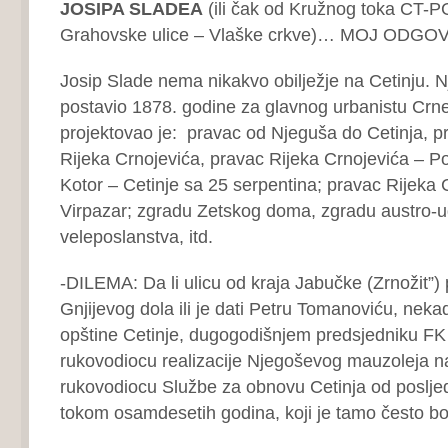
JOSIPA SLADEA
(ili čak od Kružnog toka CT-P
Grahovske ulice – Vlaške crkve)… MOJ ODGO
Josip Slade nema nikakvo obilježje na Cetinju. N
postavio 1878. godine za glavnog urbanistu Crn
projektovao je: pravac od Njeguša do Cetinja, p
Rijeka Crnojevića, pravac Rijeka Crnojevića – P
Kotor – Cetinje sa 25 serpentina; pravac Rijeka 
Virpazar; zgradu Zetskog doma, zgradu austro-
veleposlanstva, itd.
-DILEMA: Da li ulicu od kraja Jabučke (Zrnožit”) 
Gnjijevog dola ili je dati Petru Tomanoviću, nek
opštine Cetinje, dugogodišnjem predsjedniku FK
rukovodiocu realizacije Njegoševog mauzoleja 
rukovodiocu Službe za obnovu Cetinja od poslje
tokom osamdesetih godina, koji je tamo često b