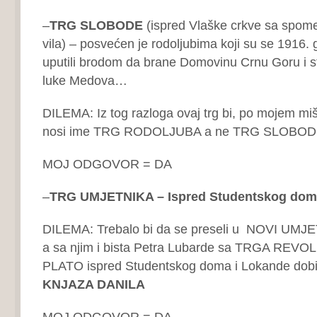
–
TRG SLOBODE
(ispred Vlaške crkve sa spo
vila) – posvećen je rodoljubima koji su se 1916.
uputili brodom da brane Domovinu Crnu Goru i s
luke Medova…
DILEMA: Iz tog razloga ovaj trg bi, po mojem miš
nosi ime TRG RODOLJUBA a ne TRG SLOBOD
MOJ ODGOVOR = DA
–
TRG UMJETNIKA – Ispred Studentskog dom
DILEMA: Trebalo bi da se preseli u NOVI U
a sa njim i bista Petra Lubarde sa TRGA REVOL
PLATO ispred Studentskog doma i Lokande dob
KNJAZA DANILA
MOJ ODGOVOR = DA