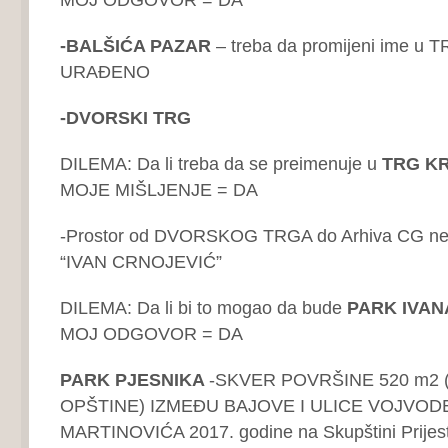
-BALŠIĆA PAZAR
– treba da promijeni ime u 
URAĐENO
-DVORSKI TRG
DILEMA: Da li treba da se preimenuje u
TRG KR
MOJE MIŠLJENJE = DA
-Prostor od DVORSKOG TRGA do Arhiva CG nem
“IVAN CRNOJEVIĆ”
DILEMA: Da li bi to mogao da bude
PARK IVA
MOJ ODGOVOR = DA
PARK PJESNIKA
-SKVER POVRŠINE 520 m2
OPŠTINE) IZMEĐU BAJOVE I ULICE VOJVOD
MARTINOVIĆA 2017. godine na Skupštini Prijest