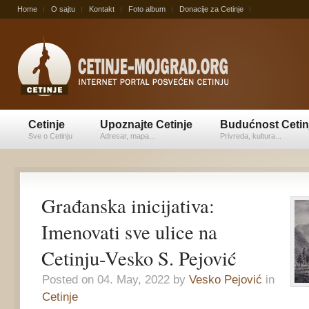
Home
O sajtu
Kontakt
Foto album
Donacije za Cetinje
Cetinje
Upoznajte Cetinje
Budućnost Cetin
Sve o Cetinju
Adresar, mapa...
Privreda, kultura...
Građanska inicijativa:
Imenovati sve ulice na
Cetinju-Vesko S. Pejović
Posted on 04. May, 2022 by
Vesko Pejović
in
Cetinje