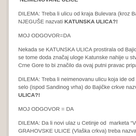
DILEMA: Treba li ulicu od kraja Bulevara (kroz 
NJEGUŠE nazvati
KATUNSKA ULICA?!
MOJ ODGOVOR=DA
Nekada se KATUNSKA ULICA prostirala od Baji
se tome doda značaj uloge Katunske nahije u stv
Crne Gore to bi značilo da ovaj putni pravac prip
DILEMA: Treba li neimenovanu ulicu koja ide 
selo (ispod Sandinog vrha) do Bajičke crkve naz
ULICA?!
MOJ ODGOVOR = DA
DILEMA: Da li novi ulaz u Cetinje od marketa “Vo
GRAHOVSKE ULICE (Vlaška crkva) treba nazva