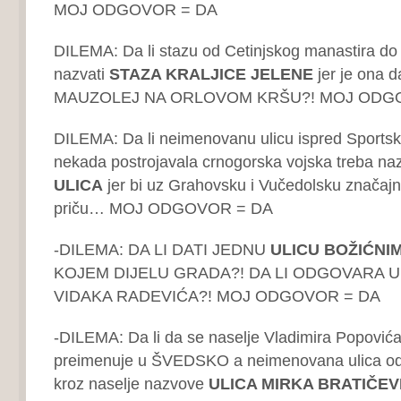
MOJ ODGOVOR = DA
DILEMA: Da li stazu od Cetinjskog manastira do 
nazvati
STAZA KRALJICE JELENE
jer je ona d
MAUZOLEJ NA ORLOVOM KRŠU?! MOJ ODG
DILEMA: Da li neimenovanu ulicu ispred Sportsk
nekada postrojavala crnogorska vojska treba na
ULICA
jer bi uz Grahovsku i Vučedolsku značajn
priču… MOJ ODGOVOR = DA
-DILEMA: DA LI DATI JEDNU
ULICU BOŽIĆNI
KOJEM DIJELU GRADA?! DA LI ODGOVARA 
VIDAKA RADEVIĆA?! MOJ ODGOVOR = DA
-DILEMA: Da li da se naselje Vladimira Popovi
preimenuje u ŠVEDSKO a neimenovana ulica od
kroz naselje nazvove
ULICA MIRKA BRATIČEV