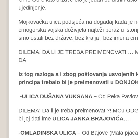
ujedinjenje.
Mojkovačka ulica podsjeća na događaj kada je 
crnogorska vojska doživjela najteži poraz u istor
smo ostali bez države, bez kralja i bez imena cr
DILEMA: DA LI JE TREBA PREIMENOVATI …
DA
Iz tog razloga a i zbog poštovanja usvojenih k
principa trebalo bi je preimenovati u DON
-ULICA DUŠANA VUKSANA –
Od Peka Pavlov
DILEMA: Da li je treba preimenovati?! MOJ O
bi joj dati ime
ULICA JANKA BRAJOVIĆA
…
-OMLADINSKA ULICA –
Od Bajove (Mala pjac