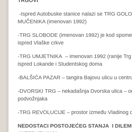
TRGOVI
-Ispred Autobuske stanice nalazi se TRG GO
MUČENIKA (imenovan 1992)
-TRG SLOBODE (imenovan 1992) je kod spomeni
ispred Vlaške crkve
-TRG UMJETNIKA – imenovan 1992 (ranije Trg Bo
ispred Lokande i Studentskog doma
-BALŠIĆA PAZAR – tangira Bajovu ulicu u centr
-DVORSKI TRG – nekadašnja Dvorska ulica – o
podvožnjaka
-TRG REVOLUCIJE – prostor između Vladinog do
NEDOSTACI POSTOJEĆEG STANJA I DILEM