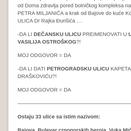
od Doma zdravlja pored bolničkog kompleksa n
PETRA MILJANIĆA a krak od Bajove do kuće Kop
ULICA Dr Rajka Đurišića …
-DA LI
DEČANSKU ULICU
PREIMENOVATI U
U
VASILIJA OSTROŠKOG
?!
MOJ ODGOVOR = DA
-DA LI DATI
PETROGRADSKU ULICU
KAPETA
DRAŠKOVIĆU?!
MOJ ODGOVOR = DA
——————————————————————
Ostaju 33 ulice sa istim nazivom:
Bajova, Bulevar crnogorskih heroja, Vuka Mi