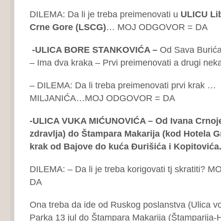
DILEMA: Da li je treba preimenovati u
ULICU Li
Crne Gore (LSCG)
… MOJ ODGOVOR = DA
-ULICA BORE STANKOVIĆA –
Od Sava Burića 
– Ima dva kraka – Prvi preimenovati a drugi neka
– DILEMA: Da li treba preimenovati prvi krak 
MILJANIĆA…MOJ ODGOVOR = DA
-ULICA VUKA MIĆUNOVIĆA – Od Ivana Crnoj
zdravlja) do Štampara Makarija (kod Hotela G
krak od Bajove do kuća Đurišića i Kopitovića
DILEMA: – Da li je treba korigovati tj skratit
DA
Ona treba da ide od Ruskog poslanstva (Ulica vo
Parka 13 jul do Štampara Makarija (Štamparija-H