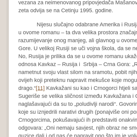
vezana za neimenovanog pripovjedača Mašanov
zeta odvija se na Cetinju 1995. godine.
Nijesu slučajno odabrane Amerika i Rusija 
u ovome romanu – ta dva velika prostora značajn
razumijevanje onog manjeg, ali glavnog u ovom
Gore. U velikoj Rusiji se uči vojna škola, da se ne 
No, Rusija je prilika da se u ovome romanu ukaž
odnosa Kavkaz – Rusija i Srbija – Crna Gora: „R
nametnut svoju vlast silom na sramotu, pobit nji
ovijeh koji preteknu napravit mekušce koje mogu 
drago.“
[11]
Kavkažani su kao i Crnogorci htjeli 
Sugeriše se velika sličnost između Kavkažana i
naglašavajući da su to „poludivlji narodi“. Govor
koje su iznjedrili narativi drugih (ponajviše oni pon
Crnogorcima, pokušavajući ih predstaviti onakv
odgovara: „Oni nemaju savjest, njih obraz ne sme
guzice dali i od nas će napravit ono što im je vol