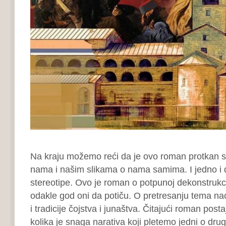
Na kraju možemo reći da je ovo roman protkan s
nama i našim slikama o nama samima. I jedno i 
stereotipe. Ovo je roman o potpunoj dekonstrukcij
odakle god oni da potiču. O pretresanju tema n
i tradicije čojstva i junaštva. Čitajući roman pos
kolika je snaga narativa koji pletemo jedni o dr