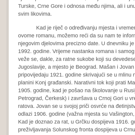
Turske, Crne Gore i odnosa među njima, ali i un
svim likovima.
Kad je riječ o određivanju mjesta i vremena
ovome romanu, možemo reći da su nam te inform
njegovim djelovima precizno date. U dnevniku je 
1992. godine. Vrijeme nastanka romana i samog
veže se, dakle, za ratne sukobe koji su devedeset
Jugoslavije, a mjesto je Beograd. Mašan i Jovan 
pripovijedaju 1921. godine skrivajući se u mlinu 
planini Konj građanski. Narativni tok koji prati 
1905. godine, kad je pošao na školovanje u Rusi
Petrograd, Čerkesk) i završava u Crnoj Gori u 
ratova. Jovan se u svojoj priči osvrće na đetinjst
odlazi 1906. godine (važna mjesta su Vašington, 
Kad je doznao za rat, u Grčku dospijeva 1916. g
preživljavanja Solunskog fronta dospijeva u Crn