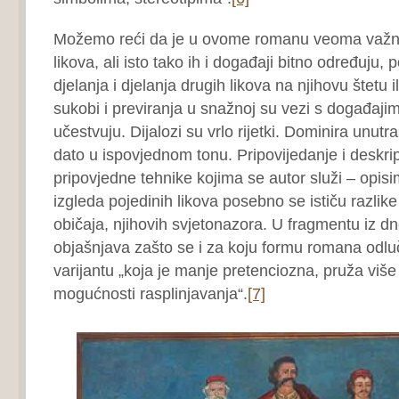
Možemo reći da je u ovome romanu veoma važno
likova, ali isto tako ih i događaji bitno određuju,
djelanja i djelanja drugih likova na njihovu štetu il
sukobi i previranja u snažnoj su vezi s događajim
učestvuju. Dijalozi su vrlo rijetki. Dominira unutr
dato u ispovjednom tonu. Pripovijedanje i deskri
pripovjedne tehnike kojima se autor služi – opisim
izgleda pojedinih likova posebno se ističu razlik
običaja, njihovih svjetonazora. U fragmentu iz d
objašnjava zašto se i za koju formu romana odlu
varijantu „koja je manje pretenciozna, pruža više
mogućnosti rasplinjavanja“.
[7]