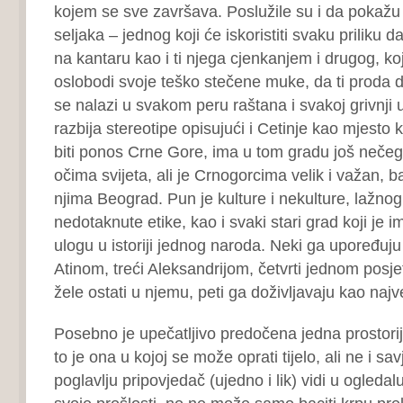
kojem se sve završava. Poslužile su i da pokažu
seljaka – jednog koji će iskoristiti svaku priliku da 
na kantaru kao i ti njega cjenkanjem i drugog, ko
oslobodi svoje teško stečene muke, da ti proda d
se nalazi u svakom peru raštana i svakoj grivnji u
razbija stereotipe opisujući i Cetinje kao mjesto 
biti ponos Crne Gore, ima u tom gradu još nečega
očima svijeta, ali je Crnogorcima velik i važan, b
njima Beograd. Pun je kulture i nekulture, lažnog
nedotaknute etike, kao i svaki stari grad koji je 
ulogu u istoriji jednog naroda. Neki ga upoređuj
Atinom, treći Aleksandrijom, četvrti jednom posjet
žele ostati u njemu, peti ga doživljavaju kao najv
Posebno je upečatljivo predočena jedna prostor
to je ona u kojoj se može oprati tijelo, ali ne i s
poglavlju pripovjedač (ujedno i lik) vidi u ogledalu