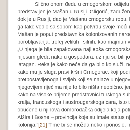
Slično onom đedu u crnogorskom odijelu u
predstavljen je Mašan u Rusiji. Gligorić, zaduže
dok je u Rusiji, dao je Mašanu crnogorsku robu, l
ga tako vodio sa sobom kao potvrdu svoje moći i
Mašan je poput predstavnika kolonizovanih naro
porobljavanja, trofej velikih i silnih, kao majmu
„U njega je bila zapakovana najljepša crnogorska
nijesam gleda nako u gospodara; uz nju su bili jo
jatagan. Reka je kako neće da ga bilo ko služi, n
kako mu je sluga pravi kršni Crnogorac, koji pod
pretpostavljenoga i svijeh koji se nalaze u njegov
njegovijem riječima nije to bilo ništa neobično, je
kako na visoke prijeme predstavnici turskoga su
kralja, francuskoga i austrougarskoga cara, isto t
obučene u njihova domorodačka odijela koja potič
Alžira i Bosne – provincija koje su imale status nj
kolonija.“
[21]
Time bi se možda neko i ponosio, n