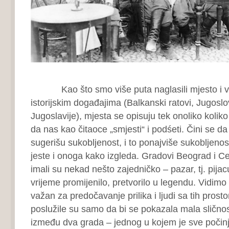
Kao što smo više puta naglasili mjesto i vri
istorijskim događajima (Balkanski ratovi, Jugoslo
Jugoslavije), mjesta se opisuju tek onoliko kolik
da nas kao čitaoce „smjesti“ i podśeti. Čini se da 
sugerišu sukobljenost, i to ponajviše sukobljeno
jeste i onoga kako izgleda. Gradovi Beograd i Ce
imali su nekad nešto zajedničko – pazar, tj. pijac
vrijeme promijenilo, pretvorilo u legendu. Vidimo 
važan za predočavanje prilika i ljudi sa tih prosto
poslužile su samo da bi se pokazala mala sličnost
između dva grada – jednog u kojem je sve počinj