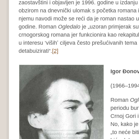
zaostavštini i objavljen je 1996. godine u izdanju
obzirom na dnevnički ulomak s početka romana i
njemu navodi može se reći da je roman nastao u 
godine. Roman
Ogledalo
je „uzoran primjerak 
crnogorskog romana jer funkcionira kao rekapit
u interesu ‘višihʼ ciljeva često prešućivanih tema
detabuizirati“.
[2]
Igor Đonov
(1966–199
Roman
Ogl
periodu bur
Crnoj Gori 
No, kako je
„to neće bit