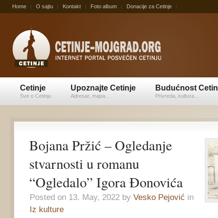
Home
O sajtu
Kontakt
Foto album
Donacije za Cetinje
Cetinje
Upoznajte Cetinje
Budućnost Cetin
Sve o Cetinju
Adresar, mapa...
Privreda, kultura...
Bojana Pržić – Ogledanje
stvarnosti u romanu
“Ogledalo” Igora Đonovića
Posted on 13. May, 2022 by
Vesko Pejović
in
Iz kulture