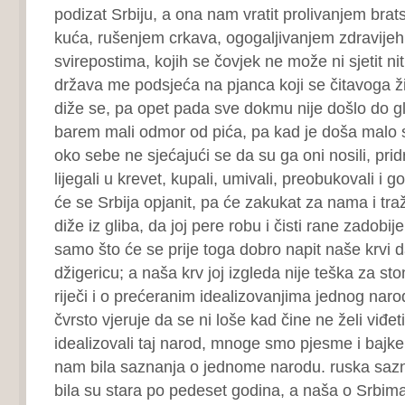
podizat Srbiju, a ona nam vratit prolivanjem brat
kuća, rušenjem crkava, ogogaljivanjem zdravijeh
svirepostima, kojih se čovjek ne može ni sjetit nit
država me podsjeća na pjanca koji se čitavoga ži
diže se, pa opet pada sve dokmu nije došlo do g
barem mali odmor od pića, pa kad je doša malo s
oko sebe ne sjećajući se da su ga oni nosili, pridr
lijegali u krevet, kupali, umivali, preobukovali i g
će se Srbija opjanit, pa će zakukat za nama i traž
diže iz gliba, da joj pere robu i čisti rane zadob
samo što će se prije toga dobro napit naše krvi d
džigericu; a naša krv joj izgleda nije teška za st
riječi i o prećeranim idealizovanjima jednog narod
čvrsto vjeruje da se ni loše kad čine ne želi viđ
idealizovali taj narod, mnoge smo pjesme i bajke č
nam bila saznanja o jednome narodu. ruska sazn
bila su stara po pedeset godina, a naša o Srbima