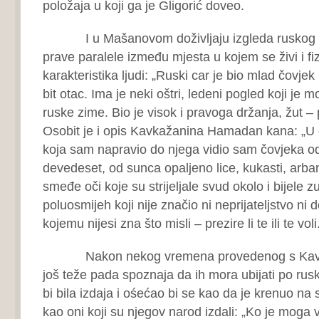
položaja u koji ga je Gligorić doveo.
I u Mašanovom doživljaju izgleda ruskog c
prave paralele između mjesta u kojem se živi i fiz
karakteristika ljudi: „Ruski car je bio mlad čovje
bit otac. Ima je neki oštri, ledeni pogled koji je m
ruske zime. Bio je visok i pravoga držanja, žut – 
Osobit je i opis Kavkažanina Hamadan kana: „U 
koja sam napravio do njega vidio sam čovjeka od
devedeset, od sunca opaljeno lice, kukasti, arba
smeđe oči koje su strijeljale svud okolo i bijele 
poluosmijeh koji nije značio ni neprijateljstvo ni 
kojemu nijesi zna što misli – prezire li te ili te voli
Nakon nekog vremena provedenog s Kavk
još teže pada spoznaja da ih mora ubijati po ru
bi bila izdaja i ośećao bi se kao da je krenuo na s
kao oni koji su njegov narod izdali: „Ko je moga