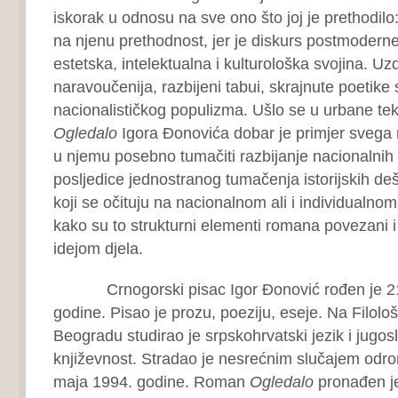
iskorak u odnosu na sve ono što joj je prethodil
na njenu prethodnost, jer je diskurs postmoderne
estetska, intelektualna i kulturološka svojina. 
naravoučenija, razbijeni tabui, skrajnute poetike
nacionalističkog populizma. Ušlo se u urbane tek
Ogledalo
Igora Đonovića dobar je primjer svega
u njemu posebno tumačiti razbijanje nacionalnih 
posljedice jednostranog tumačenja istorijskih de
koji se očituju na nacionalnom ali i individualn
kako su to strukturni elementi romana povezani
idejom djela.
Crnogorski pisac Igor Đonović rođen je 21.
godine. Pisao je prozu, poeziju, eseje. Na Filolo
Beogradu studirao je srpskohrvatski jezik i jugo
književnost. Stradao je nesrećnim slučajem odron
maja 1994. godine. Roman
Ogledalo
pronađen je