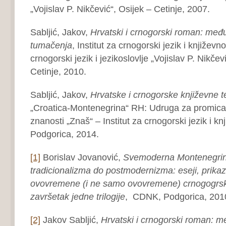
„Vojislav P. Nikčević“, Osijek – Cetinje, 2007.
Sabljić, Jakov,
Hrvatski i crnogorski roman: međ
tumačenja
, Institut za crnogorski jezik i književno
crnogorski jezik i jezikoslovlje „Vojislav P. Nikče
Cetinje, 2010.
Sabljić, Jakov,
Hrvatske i crnogorske književne 
„Croatica-Montenegrina“ RH: Udruga za promicanj
znanosti „Znaš“ – Institut za crnogorski jezik i kn
Podgorica, 2014.
[1]
Borislav Jovanović,
Svemoderna Montenegrin
tradicionalizma do postmodernizma: eseji, prikazi 
ovovremene (i ne samo ovovremene) crnogogrske
završetak jedne trilogije
, CDNK, Podgorica, 2010
[2]
Jakov Sabljić,
Hrvatski i crnogorski roman: 