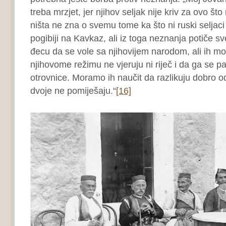
treba mrzjet, jer njihov seljak nije kriv za ovo št
ništa ne zna o svemu tome ka što ni ruski seljaci 
pogibiji na Kavkaz, ali iz toga neznanja potiče s
đecu da se vole sa njihovijem narodom, ali ih m
njihovome režimu ne vjeruju ni riječ i da ga se p
otrovnice. Moramo ih naučit da razlikuju dobro od
dvoje ne pomiješaju.“
[16]