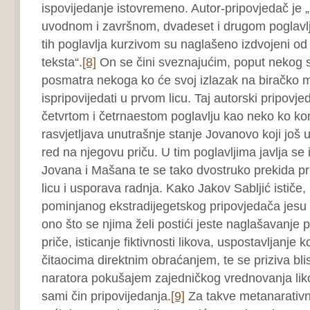
ispovijedanje istovremeno. Autor-pripovjedač je „
uvodnom i završnom, dvadeset i drugom poglavlj
tih poglavlja kurzivom su naglašeno izdvojeni od 
teksta“.
[8]
On se čini sveznajućim, poput nekog 
posmatra nekoga ko će svoj izlazak na biračko m
ispripovijedati u prvom licu. Taj autorski pripovjed
četvrtom i četrnaestom poglavlju kao neko ko ko
rasvjetljava unutrašnje stanje Jovanovo koji još 
red na njegovu priču. U tim poglavljima javlja se i
Jovana i Mašana te se tako dvostruko prekida pr
licu i usporava radnja. Kako Jakov Sabljić ističe,
pominjanog ekstradijegetskog pripovjedača jesu
ono što se njima želi postići jeste naglašavanje 
priče, isticanje fiktivnosti likova, uspostavljanje 
čitaocima direktnim obraćanjem, te se priziva blis
naratora pokušajem zajedničkog vrednovanja lik
sami čin pripovijedanja.
[9]
Za takve metanarativ