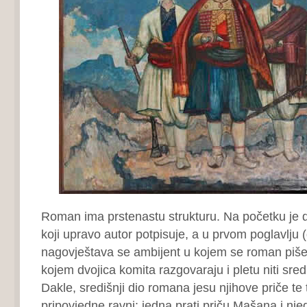
Roman ima prstenastu strukturu. Na početku je d
koji upravo autor potpisuje, a u prvom poglavlju (
nagovještava se ambijent u kojem se roman piše, 
kojem dvojica komita razgovaraju i pletu niti sr
Dakle, središnji dio romana jesu njihove priče te 
pripovjedne ravni: jedna prati priču Mašana i nj