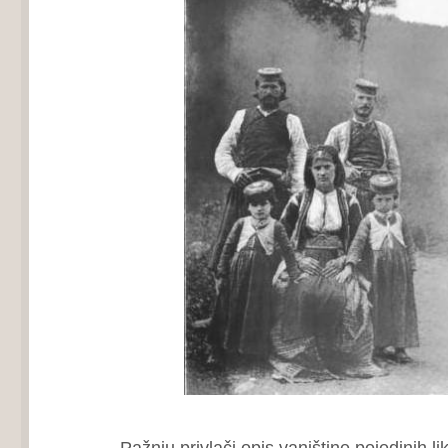
Pažnju privlači opis vanjštine pojedinih lik