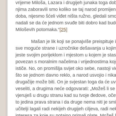
vrijeme Miloša, Lazara i drugijeh junaka toga dob
njima zaboravili smo koliko se taj narod promije
doba, nijesmo šćeli viđet ništa ružno, gledali sm
nadali se da će jednom svuđe biti dobro kad bu
Miloševih potomaka.“
[25]
Mašan je lik koji se ponajviše preispituje i 
sve moguće strane i uzročnike dešavanja u koji
jeste svojim porijeklom i mjestom u kojem je st
povezan s moralnim načelima i vrijednostima koj
ističe. No, on promišlja svijet oko sebe, nastoji v
što se jednom davno reklo, a narod usvojio i nik
drugačije može biti. On je svjestan toga da će uvi
veseliti, a drugima neće odgovarati: „Možeš li se
vjeruješ u drugu stranu kad su tvoje đedove, očeve
to jedina prava strana i da druge nema niti je smije 
učitelji lagali radi nekijeh drugijeh ciljeva, radi ne
interesa za koje su potajno primali plate. Možeš li