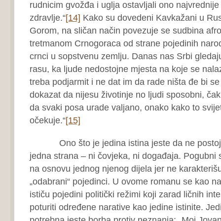
rudnicim gvožđa i uglja ostavljali ono najvrednije
zdravlje.“
[14]
Kako su dovedeni Kavkažani u Rusi
Gorom, na sličan način povezuje se sudbina afro
tretmanom Crnogoraca od strane pojedinih narod
crnci u sopstvenu zemlju. Danas nas Srbi gledaju
rasu, ka ljude nedostojne mjesta na koje se nala
treba podjarmit i ne dat im da rade ništa đe bi se
dokazat da nijesu životinje no ljudi sposobni, čak 
da svaki posa urade valjano, onako kako to svijet
očekuje.“
[15]
Ono što je jedina istina jeste da ne postoji
jedna strana – ni čovjeka, ni događaja. Pogubni su
na osnovu jednog njenog dijela jer ne karakteriš
„odabrani“ pojedinci. U ovome romanu se kao najv
ističu pojedini politički režimi koji zarad ličnih i
poturiti određene narative kao jedine istinite. Jed
potrebna jeste borba protiv neznanja: „Moj Jovan