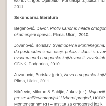
Đonović, Igor,
Ogledalo
, Fondacija „Ljubica i To
2011.
Sekundarna literatura
Beganović, Davor,
Protiv kanona: mlada crnogors
okamenjeni spavač
, Plima, Ulcinj, 2010.
Jovanović, Borislav,
Svemoderna Montenegrina: o
do postmodernizma: eseji, prikazi i članci iz ov
ovovremene) crnogorske književnosti: završetak j
CDNK, Podgorica, 2010.
Jovanović, Borislav (prir.),
Nova crnogorska knjiž
Plima, Ulcinj, 2011.
Nikčević, Milorad & Sabljić, Jakov (ur.),
Najnoviji
proze: književnoteorijski i izborni pregled
, HCDP 
Montenegrina“ RH – Institut za crnogorski jezik i 