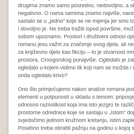
drugima znamo samo posredno, nedovoljno, a s
negativno. O nama samima znamo najviše, narav
sastalo se u „jedno“ koje se ne mijenja jer smo t
i dovoljno je. Ne treba tražiti ispod površine, mo
sobom upoznamo. Prostori i društveni odnosi op
romanu jesu važni za značenje ovog djela, ali ne
za književno djelo kao fikciju – to je stvarnost 
prostora. Crnogorskog ponajviše.
Ogledalo
je zai
ogledalo u kojem vidimo lik koji nam se možda i 
onda ogledalo krivo?
Ono što primjećujemo nakon analize romana jest
elementi u potpunosti u skladu s temom: pripov
odnosno raznolikost koja ima isto jezgro te razli
prostorne odrednice koje se sastaju u „Istom“ do
svjedočimo jednom kružnom kretanju, istim zaple
Posebno treba obratiti pažnju na godinu u kojoj 