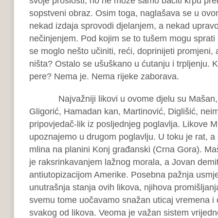
svoje prošlosti, no ne može samo baciti krpu prek
sopstveni obraz. Osim toga, naglašava se u ovo
nekad izdaja sprovodi djelanjem, a nekad uprav
nečinjenjem. Pod kojim se to tušem mogu sprati
se moglo nešto učiniti, reći, doprinijeti promjeni, 
ništa? Ostalo se ušuškano u ćutanju i trpljenju. K
pere? Nema je. Nema rijeke zaborava.
Najvažniji likovi u ovome djelu su Mašan, Jo
Gligorić, Hamadan kan, Martinović, Diglišić, ne
pripovjedač-lik iz posljednjeg poglavlja. Likove
upoznajemo u drugom poglavlju. U toku je rat, a 
mlina na planini Konj građanski (Crna Gora). Ma
je raksrinkavanjem lažnog morala, a Jovan demit
antiutopizacijom Amerike. Posebna pažnja usmje
unutrašnja stanja ovih likova, njihova promišljanj
svemu tome uočavamo snažan uticaj vremena i 
svakog od likova. Veoma je važan sistem vrijedn