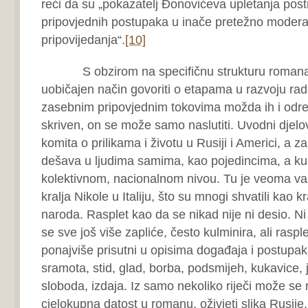
reći da su „pokazatelj Đonovićeva upletanja pos
pripovjednih postupaka u inače pretežno moderan
pripovijedanja“.
[10]
S obzirom na specifičnu strukturu roman
uobičajen način govoriti o etapama u razvoju rad
zasebnim pripovjednim tokovima možda ih i odredit
skriven, on se može samo naslutiti. Uvodni djelov
komita o prilikama i životu u Rusiji i Americi, a z
dešava u ljudima samima, kao pojedincima, a ku
kolektivnom, nacionalnom nivou. Tu je veoma va
kralja Nikole u Italiju, što su mnogi shvatili kao 
naroda. Rasplet kao da se nikad nije ni desio. 
se sve još više zapliće, često kulminira, ali rasple
ponajviše prisutni u opisima događaja i postupaka
sramota, stid, glad, borba, podsmijeh, kukavice, ju
sloboda, izdaja. Iz samo nekoliko riječi može se 
cjelokupna datost u romanu, oživjeti slika Rusije