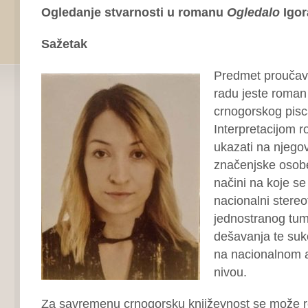
Ogledanje stvarnosti u romanu
Ogledalo
Igor
Sažetak
Predmet proučav
radu jeste roma
crnogorskog pisc
Interpretacijom r
ukazati na njegov
značenjske osobe
načini na koje se
nacionalni stereot
jednostranog tuma
dešavanja te suko
na nacionalnom al
nivou.
Za savremenu crnogorsku književnost se može reć