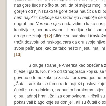
nas gore ljude no što su oni, da bi svijetu mogli 
gorijeh od njih i kako te gore treba naučit da bi po
nam najbliži, najbolje nas razumiju i najbolje ć
dograbimo
Narodnu riječ
onda vidimo kako nas po
ka divljake, neobrazovane i lijene ljude koji samo 
drugo ne znaju.“
[12]
Slične su sudbine i Kavkažani
tražit dozvolu od ruskoga cara da oru svoje njive
svoje pašnjake, kad za tako nešto nijesu imali ni 
[13]
S druge strane je Amerika kao obećana zem
bijede i gladi. No, niko od Crnogoraca koji su se v
govorio o tome kako je zaista i proživio godine 
„Ćutali su kako se tamo rade najteži poslovi koje 
ćutali su o rudnicima, prepunim barakama, stjenic
glibu, jadnoj hrani, žali za domovinom. Pričali su 
pokazivali blago koje su donijeli, ali su ćutali o 