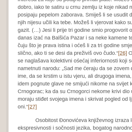
dobro, iako te satiru u crnu zemlju iz koje nikad ne
posipaju pepelom zaborava. Smiješ li se usudit 
njih nijesu učili ka tebe. Možeš li vjerovat kako su
gazit. (…) Jesi li prije tri godine smio progovorit o
danas izać na Balšića Pazar i sa neke kamene te
čuju što je prava istina i oćeš li za tri godine smj
slično, ako ti se desi da preživiš ovo čudo.“
[26]
O
se naglašava kolektivni ośećaj inferiornosti koji
nametnuti narodu: „Sad me ćeraju da se zovem dr
ime, da se krstim u istu vjeru, ali drugoga imena
idem pognute glave ne smijući nikome na svijet
Crnogorac; ka da su Crnogorci nekome krivi dio u
moraju stiđet svojega imena i skrivat pogled od lj
oni.“
[27]
Osobitost Đonovićeva književnog izraza lež
ekspresivnosti i sočnosti jezika, bogatog narod