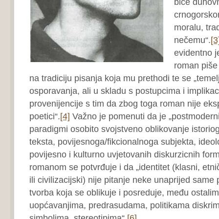
biće duhovn
crnogorskom
moralu, tradi
nečemu“.
[3
evidentno j
roman piše
na tradiciju pisanja koja mu prethodi te se „temelj
osporavanja, ali u skladu s postupcima i implik
provenijencije s tim da zbog toga roman nije eksp
poetici“.
[4]
Važno je pomenuti da je „postmoderni
paradigmi osobito svojstveno oblikovanje istorio
teksta, povijesnoga/fikcionalnoga subjekta, ideol
povijesno i kulturno uvjetovanih diskurzicnih form
romanom se potvrđuje i da „identitet (klasni, etnič
ili civilizacijski) nije pitanje neke unaprijed same
tvorba koja se oblikuje i posreduje, među ostalim
uopćavanjima, predrasudama, politikama diskrim
simbolima, stereotipima“.
[6]