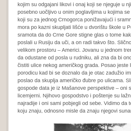
kojim su odgajani likovi i onaj koji se njeguje u nj
posebno uočljivo u onim poglavljima u kojima se
koji su za jednog Crnogorca ponižavajući i sra
mora po kazni skupljati lišće u dvorištu škole u Pe
sramota da do Crne Gore stigne glas o tome kako
poslali u Rusiju da uči, a on radi takvo što. Sličn
velikom prostoru – Americi. Jovanu u jednom tr
da odustane od posla u rudniku, ali zna da bi 
čistiti ulice nekog američkog grada. Posao jeste l
porodicu kad bi se doznalo da je otac zadužio im
poslao da skuplja američko đubre po ulicama. Sl
gospode data je iz Mašanove perspektive – oni s
licemjerni. Njihovo gospodstvo i poštenje su lažni
najradije i oni sami pobjegli od sebe. Vidimo da to
koju znaju, odnosno misle da znaju njegovi sunar