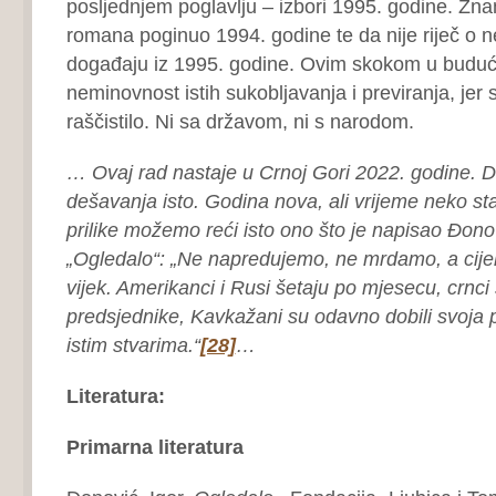
posljednjem poglavlju – izbori 1995. godine. Zna
romana poginuo 1994. godine te da nije riječ o
događaju iz 1995. godine. Ovim skokom u buduć
neminovnost istih sukobljavanja i previranja, jer 
raščistilo. Ni sa državom, ni s narodom.
… Ovaj rad nastaje u Crnoj Gori 2022. godine. D
dešavanja isto. Godina nova, ali vrijeme neko st
prilike možemo reći isto ono što je napisao Đon
„Ogledalo“: „Ne napredujemo, ne mrdamo, a cijeli 
vijek. Amerikanci i Rusi šetaju po mjesecu, crnci
predsjednike, Kavkažani su odavno dobili svoja 
istim stvarima.“
[28]
…
Literatura:
Primarna literatura