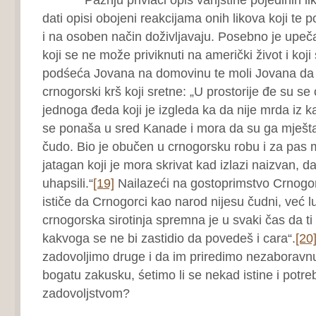
dati opisi obojeni reakcijama onih likova koji te p
i na osoben način doživljavaju. Posebno je upečat
koji se ne može priviknuti na američki život i ko
podśeća Jovana na domovinu te moli Jovana da p
crnogorski krš koji sretne: „U prostorije đe su se
jednoga đeda koji je izgleda ka da nije mrda iz k
se ponaša u sred Kanade i mora da su ga mješta
čudo. Bio je obučen u crnogorsku robu i za pas m
jatagan koji je mora skrivat kad izlazi naizvan, d
uhapsili.“
[19]
Nailazeći na gostoprimstvo Crnogo
ističe da Crnogorci kao narod nijesu čudni, već lud
crnogorska sirotinja spremna je u svaki čas da ti
kakvoga se ne bi zastidio da povedeš i cara“.
[20
zadovoljimo druge i da im priredimo nezaboravn
bogatu zakusku, śetimo li se nekad istine i potr
zadovoljstvom?