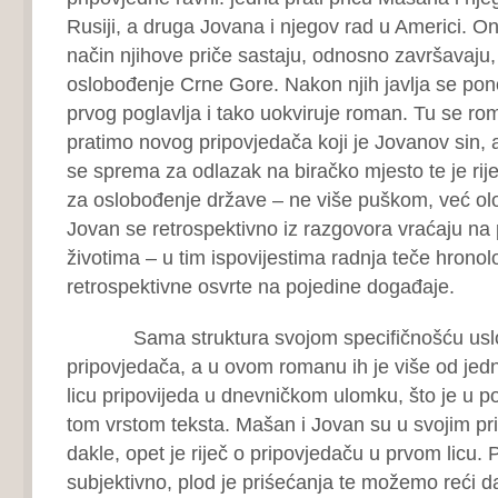
Rusiji, a druga Jovana i njegov rad u Americi. O
način njihove priče sastaju, odnosno završavaju,
oslobođenje Crne Gore. Nakon njih javlja se pon
prvog poglavlja i tako uokviruje roman. Tu se r
pratimo novog pripovjedača koji je Jovanov sin,
se sprema za odlazak na biračko mjesto te je rije
za oslobođenje države – ne više puškom, već o
Jovan se retrospektivno iz razgovora vraćaju na 
životima – u tim ispovijestima radnja teče hrono
retrospektivne osvrte na pojedine događaje.
Sama struktura svojom specifičnošću uslovlj
pripovjedača, a u ovom romanu ih je više od jed
licu pripovijeda u dnevničkom ulomku, što je u p
tom vrstom teksta. Mašan i Jovan su u svojim pr
dakle, opet je riječ o pripovjedaču u prvom licu. 
subjektivno, plod je priśećanja te možemo reći da 