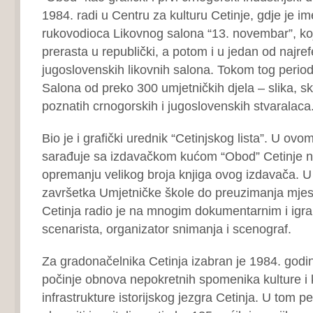
1984. radi u Centru za kulturu Cetinje, gdje je 
rukovodioca Likovnog salona “13. novembar”, ko
prerasta u republički, a potom i u jedan od najref
jugoslovenskih likovnih salona. Tokom tog period
Salona od preko 300 umjetničkih djela – slika, sku
poznatih crnogorskih i jugoslovenskih stvaralaca
Bio je i grafički urednik “Cetinjskog lista”. U ov
sarađuje sa izdavačkom kućom “Obod” Cetinje n
opremanju velikog broja knjiga ovog izdavača. U
završetka Umjetničke škole do preuzimanja mjes
Cetinja radio je na mnogim dokumentarnim i igr
scenarista, organizator snimanja i scenograf.
Za gradonačelnika Cetinja izabran je 1984. godin
počinje obnova nepokretnih spomenika kulture i
infrastrukture istorijskog jezgra Cetinja. U tom p