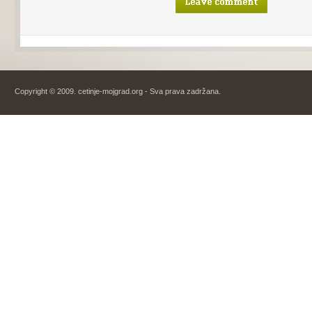
Copyright © 2009. cetinje-mojgrad.org - Sva prava zadržana.