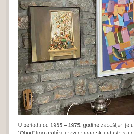
U periodu od 1965 – 1975. godine zapošljen je u E
“Obod” kao grafički i prvi crnogorski industrijski 