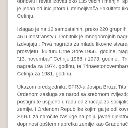
obnoviti i revitalizovati oko 135 većih i manjih s
je jedan od inicijatora i utemeljivača Fakulteta li
Cetinju.
Izlagao je na 12 samostalnih, preko 220 grupnih i
45 u inostranstvu. Dobitnik je mnogobrojnih nagr
izdvajaju : Prva nagrada za mlade likovne stvar
prosvjetu i kulturu Crne Gore 1956. godine, Nag
“13. novembar” Cetinje 1968. i 1973. godine, Tr
nagrada za 1974. godinu, te Trinaestonovembar
Cetinja za 1981. godinu.
Ukazom predsjednika SFRJ-a Josipa Broza Tita 
Ordenom zasluga za narod sa srebrnom zvijezdo
postignute uspjehe u radu od značaja za socijalis
zemlje, i Ordenom Republike kojim ga je odlikov
SFRJ za naročite zasluge na polju javne djelatn
doprinosi opštem napretku zemlje kao Gradonače