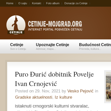
Home
O sajtu
Kontakt
Foto album
Donacije za Cetinje
Cetinje
Upoznajte Cetinje
Budućnost Cetin
Sve o Cetinju
Adresar, mapa...
Privreda, kultura...
Puro Đurić dobitnik Povelje
Ivan Crnojević
Posted on 29. Nov, 2021 by
Vesko Pejović
in
Gradske aktuelnosti
,
Iz kulture
Istaknuti crnogorski kulturni stvaralac,