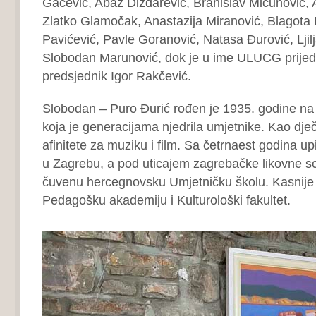
Gačević, Abaz Dizdarević, Branislav Mićunović, A
Zlatko Glamočak, Anastazija Miranović, Blagota E
Pavićević, Pavle Goranović, Natasa Đurović, Ljil
Slobodan Marunović, dok je u ime ULUCG prijed
predsjednik Igor Rakčević.
Slobodan – Puro Đurić rođen je 1935. godine na C
koja je generacijama njedrila umjetnike. Kao dje
afinitete za muziku i film. Sa četrnaest godina u
u Zagrebu, a pod uticajem zagrebačke likovne sc
čuvenu hercegnovsku Umjetničku školu. Kasnije
Pedagošku akademiju i Kulturološki fakultet.