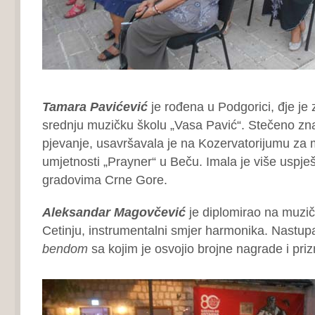
Tamara Pavićević
je rođena u Podgorici, đje je z
srednju muzičku školu „Vasa Pavić“. Stečeno zn
pjevanje, usavršavala je na Kozervatorijumu za
umjetnosti „Prayner“ u Beču. Imala je više uspje
gradovima Crne Gore.
Aleksandar Magovčević
je diplomirao na muzič
Cetinju, instrumentalni smjer harmonika. Nastup
bendom
sa kojim je osvojio brojne nagrade i pri