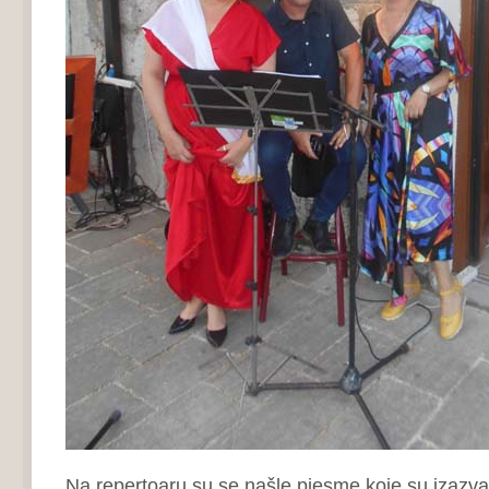
Na repertoaru su se našle pjesme koje su izazva