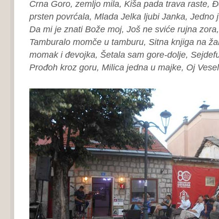
Crna Goro, zemljo mila,
Kiša pada trava raste,
Đ
prsten povrćala,
Mlada Jelka ljubi Janka,
Jedno j
Da mi je znati Bože moj,
Još ne sviće rujna zora
Tamburalo momče u tamburu,
Sitna knjiga na ža
momak i đevojka,
Šetala sam gore-dolje,
Sejdef
Prođoh kroz goru,
Milica jedna u majke,
Oj Vesel