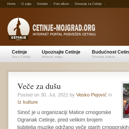
Home
O sajtu
Kontakt
Foto album
Donacije za Cetinje
Cetinje
Upoznajte Cetinje
Budućnost Cetin
Sve o Cetinju
Adresar, mapa...
Privreda, kultura...
Veče za dušu
Posted on 30. Jul, 2021 by
Vesko Pejović
in
Iz kulture
Sinoć je u organizaciji Matice crnogorske
Ogranak Cetinje, pred velikim brojem
ljubitelja muzike održano veče starih crnogorsk