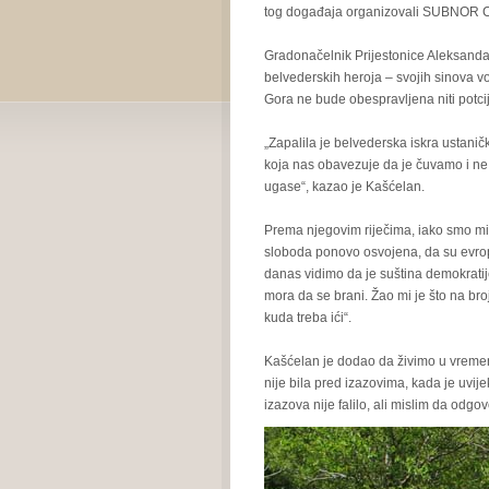
tog događaja organizovali SUBNOR Cr
Gradonačelnik Prijestonice Aleksandar
belvederskih heroja – svojih sinova 
Gora ne bude obespravljena niti potci
„Zapalila je belvederska iskra ustaničk
koja nas obavezuje da je čuvamo i n
ugase“, kazao je Kašćelan.
Prema njegovim riječima, iako smo misl
sloboda ponovo osvojena, da su evrops
danas vidimo da je suština demokratij
mora da se brani. Žao mi je što na broj
kuda treba ići“.
Kašćelan je dodao da živimo u vreme
nije bila pred izazovima, kada je uvije
izazova nije falilo, ali mislim da odgo