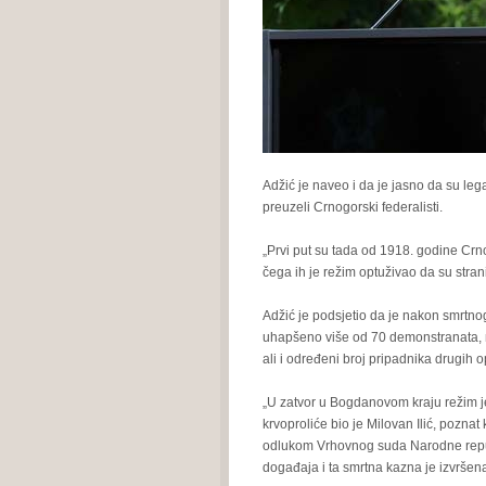
Adžić je naveo i da je jasno da su le
preuzeli Crnogorski federalisti.
„Prvi put su tada od 1918. godine Crno
čega ih je režim optuživao da su strani
Adžić je podsjetio da je nakon smrtno
uhapšeno više od 70 demonstranata, me
ali i određeni broj pripadnika drugih o
„U zatvor u Bogdanovom kraju režim je
krvoproliće bio je Milovan Ilić, poznat
odlukom Vrhovnog suda Narodne repu
događaja i ta smrtna kazna je izvršena