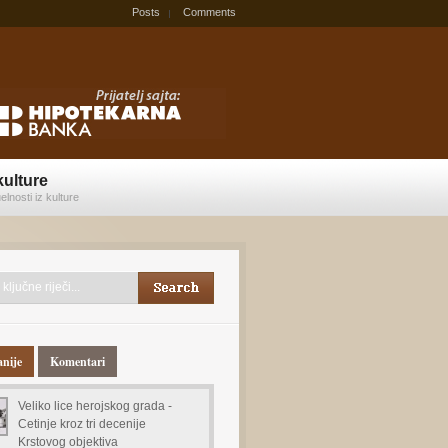
Posts
Comments
kulture
elnosti iz kulture
anije
Komentari
Veliko lice herojskog grada -
Cetinje kroz tri decenije
Krstovog objektiva