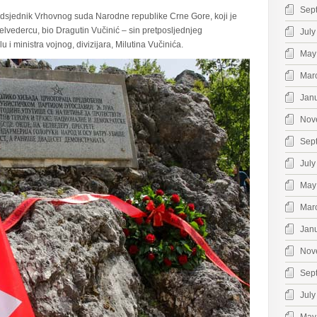
Sep
redsjednik Vrhovnog suda Narodne republike Crne Gore, koji je
elvedercu, bio Dragutin Vučinić – sin pretposljednjeg
July
 i ministra vojnog, divizijara, Milutina Vučinića.
May
Mar
Jan
Nov
Sep
July
May
Mar
Jan
Nov
Sep
July