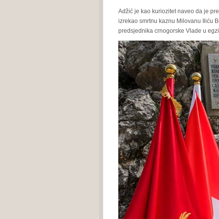
Adžić je kao kuriozitet naveo da je p
izrekao smrtnu kaznu Milovanu Iliću B
predsjednika crnogorske Vlade u egzilu