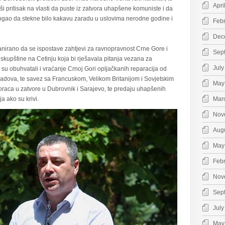
Apri
rši pritisak na vlasti da puste iz zatvora uhapšene komuniste i da
ogao da stekne bilo kakavu zaradu u uslovima nerodne godine i
Feb
Dec
lanirano da se ispostave zahtjevi za ravnopravnost Crne Gore i
Sep
kupštine na Cetinju koja bi rješavala pitanja vezana za
July
su obuhvatali i vraćanje Crnoj Gori opljačkanih reparacija od
radova, te savez sa Francuskom, Velikom Britanijom i Sovjetskim
May
aca u zatvore u Dubrovnik i Sarajevo, te predaju uhapšenih
 ako su krivi.
Mar
Nov
Aug
May
Feb
Nov
Sep
July
May