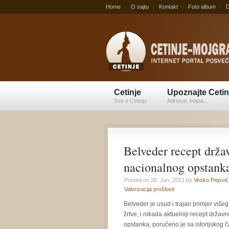
Home
O sajtu
Kontakt
Foto album
D
Cetinje
Upoznajte Cetin
Sve o Cetinju
Adresar, mapa...
Belveder recept drža
nacionalnog opstank
Posted on 26. Jun, 2021 by
Vesko Pejović
Valorizacija prošlosti
Belveder je usud i trajan primjer višeg 
žrtve, i nikada aktuelniji recept držav
opstanka, poručeno je sa istorijskog č