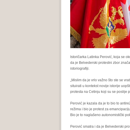
Istoričarka Latinka Perović, koja se o
da je Belvederski protestni zbor znača
istoriografiji.
„Mislim da je vrlo važno što ste se vra
situirati u kontekst novije istorije uo
protesta na Cetinju koji su se poslije pro
Perović je kazala da je to bio to antire
režima i bio je protest za emancipacij
Bio je to naglašeno autonomistički pok
Perović smatra i da je Belvederski pr