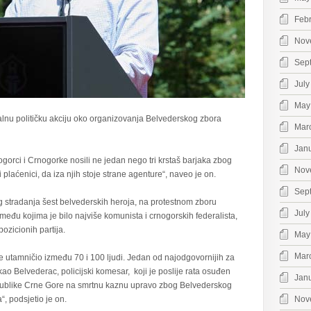
Feb
Nov
Sep
July
May
galnu političku akciju oko organizovanja Belvederskog zbora
Mar
Jan
gorci i Crnogorke nosili ne jedan nego tri krstaš barjaka zbog
Nov
 plaćenici, da iza njih stoje strane agenture“, naveo je on.
Sep
g stradanja šest belvederskih heroja, na protestnom zboru
July
đu kojima je bilo najviše komunista i crnogorskih federalista,
pozicionih partija.
May
Mar
 utamničio između 70 i 100 ljudi. Jedan od najodgovornijih za
 kao Belvederac, policijski komesar, koji je poslije rata osuđen
Jan
blike Crne Gore na smrtnu kaznu upravo zbog Belvederskog
“, podsjetio je on.
Nov