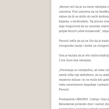
„Moram reći da je za mene istorijska
uslovima. Pod uslovima da ne falsifik
ratove da bi se došlo do većih teritori
trajanja, u kontinuitetu. Taj proces ona
daje mogućnost da se razumije vrijeme
poljski filozof Lešek Kolakovski“, objas
Perović ističe da joj se čini da je trad
crnogorske nacije i borbe za crnogorsk
Ona je kazala da je vrlo važna tradici
Crne Gore bila istorijska.
„Previranja su neizbježna, ali neke odlu
istoriji ništa nije definitivno, ali su s
moderne države i to ne može biti upitn
neke zanemarene događaje i pokazivati š
Perović.
Predsjednik UBNORA Cetinja i član 
Belvederski protestni zbor i razlozi z