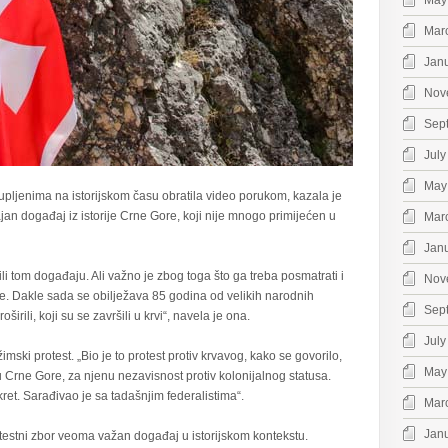
May
Mar
Jan
Nov
Sep
July
May
kupljenima na istorijskom času obratila video porukom, kazala je
jan događaj iz istorije Crne Gore, koji nije mnogo primijećen u
Mar
Jan
tili tom događaju. Ali važno je zbog toga što ga treba posmatrati i
Nov
pšte. Dakle sada se obilježava 85 godina od velikih narodnih
Sep
širili, koji su se završili u krvi“, navela je ona.
July
žimski protest. „Bio je to protest protiv krvavog, kako se govorilo,
May
u Crne Gore, za njenu nezavisnost protiv kolonijalnog statusa.
ret. Sarađivao je sa tadašnjim federalistima“.
Mar
Jan
otestni zbor veoma važan događaj u istorijskom kontekstu.