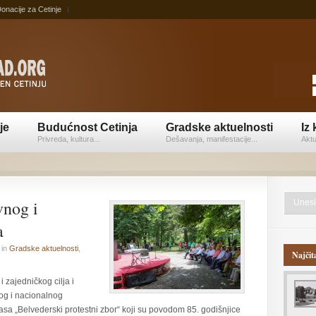
onacije za Cetinje
je
Budućnost Cetinja
Gradske aktuelnosti
Iz 
Privreda, kultura...
Dešavanja, manifestacije...
Aktu
vnog i
a
in
Gradske aktuelnosti
,
Najčit
i zajedničkog cilja i
nog i nacionalnog
asa „Belvederski protestni zbor“ koji su povodom 85. godišnjice