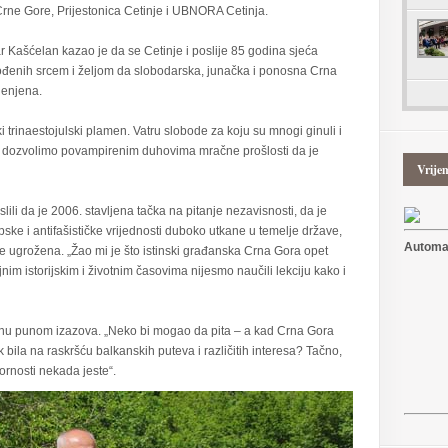
ne Gore, Prijestonica Cetinje i UBNORA Cetinja.
 Kašćelan kazao je da se Cetinje i poslije 85 godina sjeća
vođenih srcem i željom da slobodarska, junačka i ponosna Crna
jenjena.
i trinaestojulski plamen. Vatru slobode za koju su mnogi ginuli i
e dozvolimo povampirenim duhovima mračne prošlosti da je
Vrije
ili da je 2006. stavljena tačka na pitanje nezavisnosti, da je
ke i antifašističke vrijednosti duboko utkane u temelje države,
Automat
e ugrožena. „Žao mi je što istinski građanska Crna Gora opet
nim istorijskim i životnim časovima nijesmo naučili lekciju kako i
nu punom izazova. „Neko bi mogao da pita – a kad Crna Gora
k bila na raskršću balkanskih puteva i različitih interesa? Tačno,
vornosti nekada jeste“.