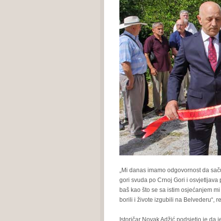
„Mi danas imamo odgovornost da sačuv
gori svuda po Crnoj Gori i osvjetljav
baš kao što se sa istim osjećanjem mi
borili i živote izgubili na Belvederu“, 
Istoričar Novak Adžić podsjetio je da j