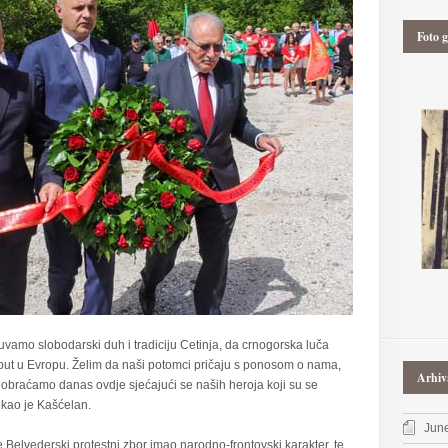
Foto g
amo slobodarski duh i tradiciju Cetinja, da crnogorska luča
a put u Evropu. Želim da naši potomci pričaju s ponosom o nama,
Arhiv
 obraćamo danas ovdje sjećajući se naših heroja koji su se
rekao je Kašćelan.
Jun
e Belvederski protestni zbor imao narodno-frontovski karakter, te