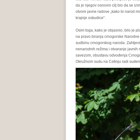
da je njegov osnovni cilj bio da se izv
otvore javne radove „kako bi narod m
krajnje oskudice“.
Osim toga, kako je objasnio, bilo je p
na pravo biranja crnogorske Narodne s
sudbinu crnogorskog naroda. Zahtjevi 
nenarodnih režima i otvaranje javnih 
savezom, obustavu odvođenja Crnogor
Okružnom sudu na Cetinju radi suđenja