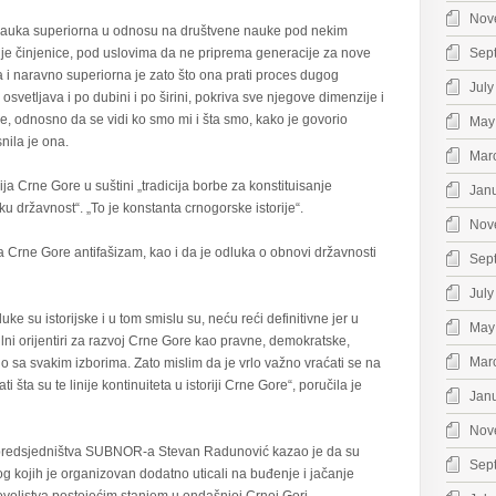
Nov
 nauka superiorna u odnosu na društvene nauke pod nekim
uje činjenice, pod uslovima da ne priprema generacije za nove
Sep
ja i naravno superiorna je zato što ona prati proces dugog
July
 osvetljava i po dubini i po širini, pokriva sve njegove dimenzije i
, odnosno da se vidi ko smo mi i šta smo, kako je govorio
May
nila je ona.
Mar
icija Crne Gore u suštini „tradicija borbe za konstituisanje
Jan
u državnost“. „To je konstanta crnogorske istorije“.
Nov
ja Crne Gore antifašizam, kao i da je odluka o obnovi državnosti
Sep
July
ke su istorijske i u tom smislu su, neću reći definitivne jer u
May
tabilni orijentiri za razvoj Crne Gore kao pravne, demokratske,
Mar
o sa svakim izborima. Zato mislim da je vrlo važno vraćati se na
ta su te linije kontinuiteta u istoriji Crne Gore“, poručila je
Jan
Nov
predsjedništva SUBNOR-a Stevan Radunović kazao je da su
Sep
bog kojih je organizovan dodatno uticali na buđenje i jačanje