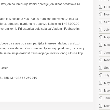
stavljen na teret Prijestonici opredijeljeni iznos sredstava za
Feb
Nov
đen je iznos od 3.595.000,00 eura kao obaveza Cetinja za
Sep
diona, odnosno utvrđena je obaveza koja je za 1.438.000,00
orom koji je Prijestonica potpisala sa Vladom i Fudbalskim
July
May
bove da stave po strani partijske interese i da budu u službi
Mar
snog stava da se zakoni ove zemlje moraju poštovati, da razvoj
Jan
da se ne smije dozvoliti zaustavljanje investicionog ciklusa koji
Nov
Sep
 Office
July
231 755, M: +382 67 269 010
May
Mar
Jan
Nov