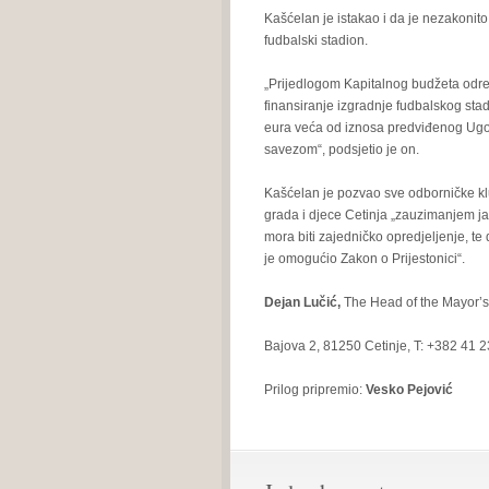
Kašćelan je istakao i da je nezakonito 
fudbalski stadion.
„Prijedlogom Kapitalnog budžeta odre
finansiranje izgradnje fudbalskog sta
eura veća od iznosa predviđenog Ugov
savezom“, podsjetio je on.
Kašćelan je pozvao sve odborničke klu
grada i djece Cetinja „zauzimanjem ja
mora biti zajedničko opredjeljenje, te 
je omogućio Zakon o Prijestonici“.
Dejan Lu
čić,
The Head of the Mayor’s
Bajova 2, 81250 Cetinje, T: +382 41 
Prilog pripremio:
Vesko Pejović