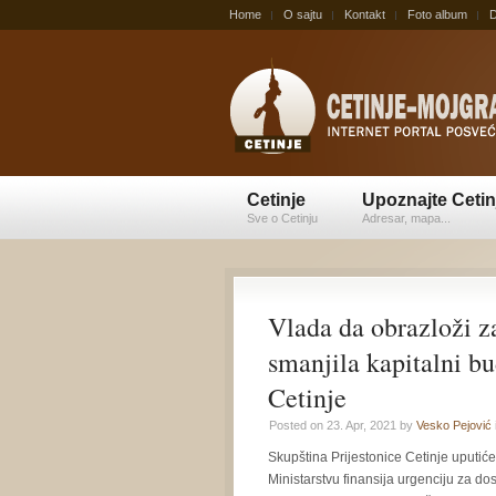
Home
O sajtu
Kontakt
Foto album
D
Cetinje
Upoznajte Cetin
Sve o Cetinju
Adresar, mapa...
Vlada da obrazloži za
smanjila kapitalni bu
Cetinje
Posted on 23. Apr, 2021 by
Vesko Pejović
Skupština Prijestonice Cetinje uputiće
Ministarstvu finansija urgenciju za do