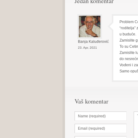
Jedan komentar
Problem Cet
“roditelja” 
u buduće.
Zamislite g
Banja Kaluđerović
To su Cetin
23. Apr, 2021
Zamislite 
do nesrećn
Vođeni i z
Samo opu
Vaš komentar