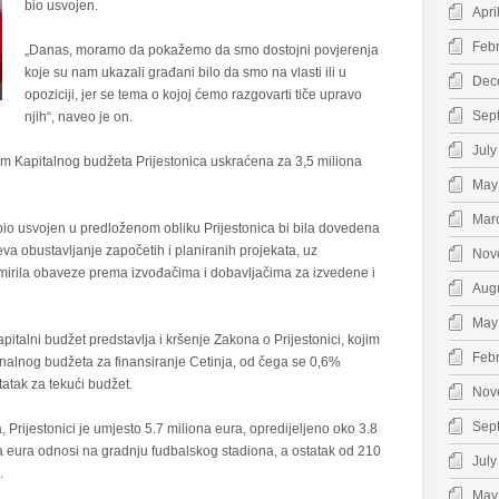
bio usvojen.
Apri
Feb
„Danas, moramo da pokažemo da smo dostojni povjerenja
koje su nam ukazali građani bilo da smo na vlasti ili u
Dec
opoziciji, jer se tema o kojoj ćemo razgovarti tiče upravo
Sep
njih“, naveo je on.
July
om Kapitalnog budžeta Prijestonica uskraćena za 3,5 miliona
May
Mar
 bio usvojen u predloženom obliku Prijestonica bi bila dovedena
va obustavljanje započetih i planiranih projekata, uz
Nov
zmirila obaveze prema izvođačima i dobavljačima za izvedene i
Aug
May
italni budžet predstavlja i kršenje Zakona o Prijestonici, kojim
Feb
nalnog budžeta za finansiranje Cetinja, od čega se 0,6%
tatak za tekući budžet.
Nov
Sep
Prijestonici je umjesto 5.7 miliona eura, opredijeljeno oko 3.8
a eura odnosi na gradnju fudbalskog stadiona, a ostatak od 210
July
.
May