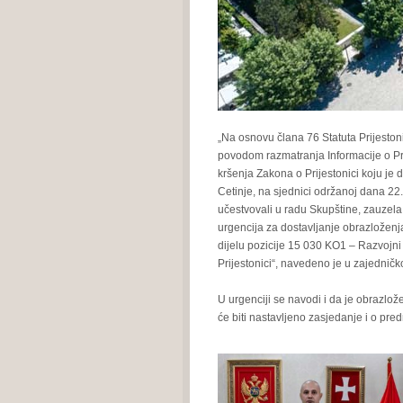
„Na osnovu člana 76 Statuta Prijestonic
povodom razmatranja Informacije o Pr
kršenja Zakona o Prijestonici koju je 
Cetinje, na sjednici održanoj dana 22.
učestvovali u radu Skupštine, zauzela 
urgencija za dostavljanje obrazložen
dijelu pozicije 15 030 KO1 – Razvojni 
Prijestonici“, navedeno je u zajedničk
U urgenciji se navodi i da je obrazlože
će biti nastavljeno zasjedanje i o predm