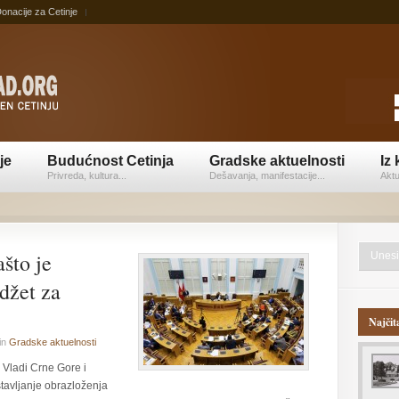
onacije za Cetinje
je
Budućnost Cetinja
Gradske aktuelnosti
Iz 
Privreda, kultura...
Dešavanja, manifestacije...
Aktu
što je
džet za
Najčit
in
Gradske aktuelnosti
 Vladi Crne Gore i
stavljanje obrazloženja