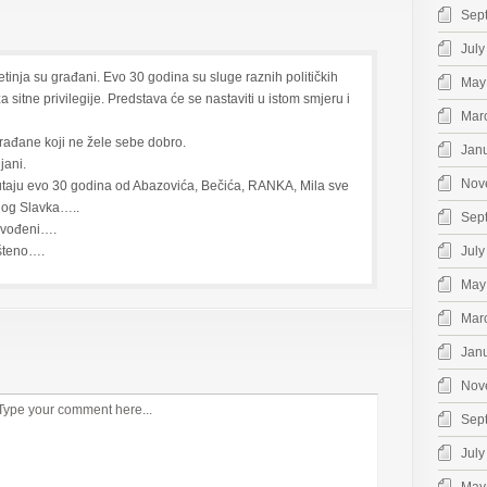
Sep
July
inja su građani. Evo 30 godina su sluge raznih političkih
May
za sitne privilegije. Predstava će se nastaviti u istom smjeru i
Mar
rađane koji ne žele sebe dobro.
Jan
jani.
Nov
lutaju evo 30 godina od Abazovića, Bečića, RANKA, Mila sve
og Slavka…..
Sep
avođeni….
šteno….
July
May
Mar
Jan
Nov
Sep
July