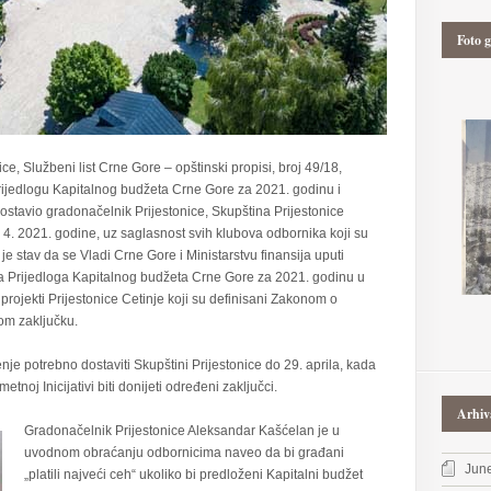
Foto g
e, Službeni list Crne Gore – opštinski propisi, broj 49/18,
ijedlogu Kapitalnog budžeta Crne Gore za 2021. godinu i
dostavio gradonačelnik Prijestonice, Skupština Prijestonice
 4. 2021. godine, uz saglasnost svih klubova odbornika koji su
je stav da se Vladi Crne Gore i Ministarstvu finansija uputi
ja Prijedloga Kapitalnog budžeta Crne Gore za 2021. godinu u
projekti Prijestonice Cetinje koji su definisani Zakonom o
om zaključku.
nje potrebno dostaviti Skupštini Prijestonice do 29. aprila, kada
etnoj Inicijativi biti donijeti određeni zaključci.
Arhiv
Gradonačelnik Prijestonice Aleksandar Kašćelan je u
uvodnom obraćanju odbornicima naveo da bi građani
Jun
„platili najveći ceh“ ukoliko bi predloženi Kapitalni budžet