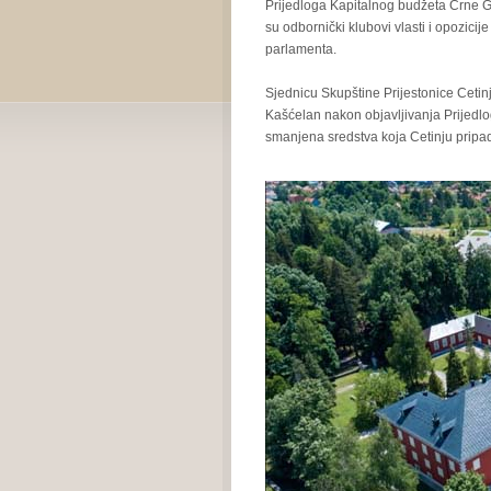
Prijedloga Kapitalnog budžeta Crne Gor
su odbornički klubovi vlasti i opozici
parlamenta.
Sjednicu Skupštine Prijestonice Cetin
Kašćelan nakon objavljivanja Prijedl
smanjena sredstva koja Cetinju pripad