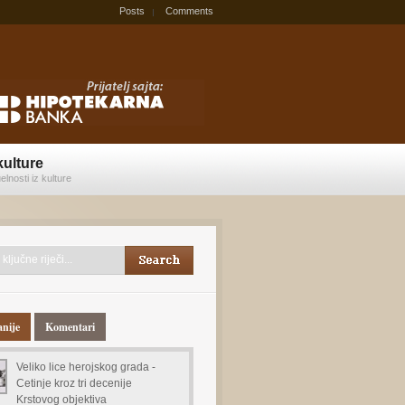
Posts
Comments
kulture
elnosti iz kulture
anije
Komentari
Veliko lice herojskog grada -
Cetinje kroz tri decenije
Krstovog objektiva