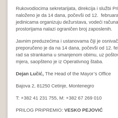
Rukovodiocima sekretarijata, direkcija i službi Pr
naloženo je da 14 dana, počevši od 12. februara
jedinicama organizuju dežurstava, vodeći račun
prostorijama nalazi ograničen broj zaposlenih.
Javnim preduzećima i ustanovama čiji je osnivač
preporučeno je da na 14 dana, počevši od 12. fe
rad sa strankama u smanjenom obimu, uz poštov
mjera, saopšteno je iz Operativnog štaba.
Dejan Lu
čić,
The Head of the Mayor’s Office
Bajova 2, 81250 Cetinje, Montenegro
T: +382 41 231 755, M: +382 67 269 010
PRILOG PRIPREMIO:
VESKO PEJOVIĆ