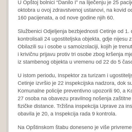
U Opštoj bolnici “Danilo I” na liječenju je 25 paci
oktobra u ovoj zdravstvenoj ustanovi, na kovid odj
160 pacijenata, a od nove godine njih 60.
Službenici Odjeljenja bezbjednosti Cetinje od 1. 
kontrolisali 24 ugostiteljska objekta, gdje nijesu z
Obilazili su i osobe u samoizolaciji, kojih je tren
i krivičnu prijavu protiv tri osobe zbog kršenja m
iz stambenog objekta u vremenu od 22 do 5 čas
U istom periodu, Inspektor za turizam i ugostitelj
Cetinje izvršio je 22 inspekcijska nadzora, dok s
Komunalne policije preventivno upozorili 90, a 
27 osoba na obavezu pravilnog nošenja zaštitne
fizičke distance. Tržišna inspekcija Uprave za in
obavila je 20, a Inspekcija rada 9 kontrola.
Na Opštinskom štabu doneseno je više privremen