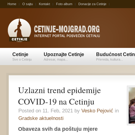
Home
O sajtu
Kontakt
Foto album
Donacije za Cetinje
Cetinje
Upoznajte Cetinje
Budućnost Cetin
Sve o Cetinju
Adresar, mapa...
Privreda, kultura...
Uzlazni trend epidemije
COVID-19 na Cetinju
Posted on 11. Feb, 2021 by
Vesko Pejović
in
Gradske aktuelnosti
Obaveza svih da poštuju mjere