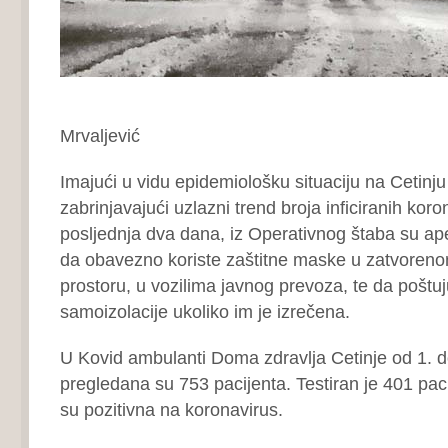
Foto: S
Mrvaljević
Imajući u vidu epidemiološku situaciju na Cetinj
zabrinjavajući uzlazni trend broja inficiranih kor
posljednja dva dana, iz Operativnog štaba su ap
da obavezno koriste zaštitne maske u zatvoren
prostoru, u vozilima javnog prevoza, te da poštu
samoizolacije ukoliko im je izrečena.
U Kovid ambulanti Doma zdravlja Cetinje od 1. d
pregledana su 753 pacijenta. Testiran je 401 pacij
su pozitivna na koronavirus.