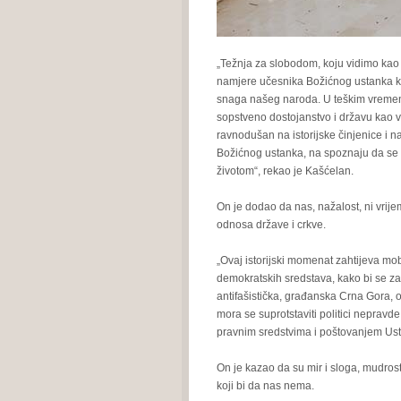
„Težnja za slobodom, koju vidimo kao 
namjere učesnika Božićnog ustanka ko
snaga našeg naroda. U teškim vremenim
sopstveno dostojanstvo i državu kao vla
ravnodušan na istorijske činjenice i n
Božićnog ustanka, na spoznaju da se s
životom“, rekao je Kašćelan.
On je dodao da nas, nažalost, ni vrije
odnosa države i crkve.
„Ovaj istorijski momenat zahtijeva mobil
demokratskih sredstava, kako bi se zaš
antifašistička, građanska Crna Gora, 
mora se suprotstaviti politici nepravd
pravnim sredstvima i poštovanjem Ust
On je kazao da su mir i sloga, mudrost
koji bi da nas nema.