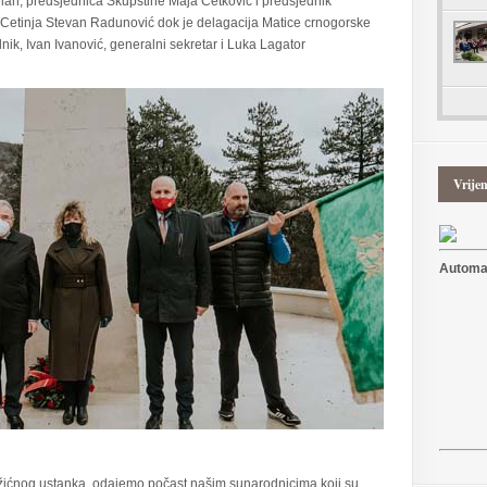
lan, predsjednica Skupštine Maja Ćetković i predsjednik
 Cetinja Stevan Radunović dok je delagacija Matice crnogorske
ik, Ivan Ivanović, generalni sekretar i Luka Lagator
Vrije
Automat
žićnog ustanka, odajemo počast našim sunarodnicima koji su