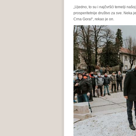
„Ujedno, to su i najčvršći temelji našo
prosperitetnije društvo za sve. Neka j
Crna Gora!“, rekao je on.