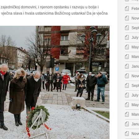
j zajedničkoj domovini, i njenom opstanku i razvoju u bolje i
Feb
e vječna slava i hvala ustanicima Božićnog ustanka! Da je vječna
Nov
Sep
July
May
Mar
Jan
Nov
Sep
July
May
Mar
Jan
Nov