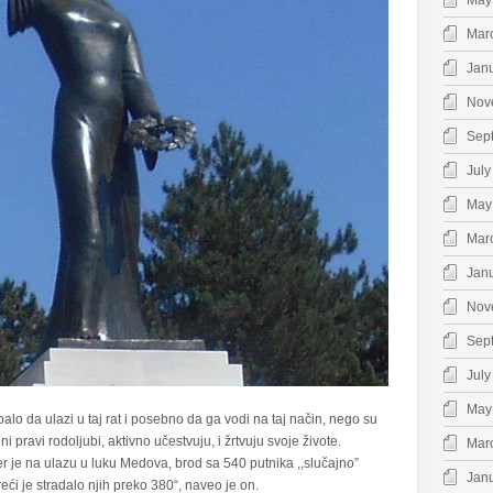
May
Mar
Jan
Nov
Sep
July
May
Mar
Jan
Nov
Sep
July
May
rebalo da ulazi u taj rat i posebno da ga vodi na taj način, nego su
eni pravi rodoljubi, aktivno učestvuju, i žrtvuju svoje živote.
Mar
er je na ulazu u luku Medova, brod sa 540 putnika ,,slučajno”
Jan
eći je stradalo njih preko 380“, naveo je on.