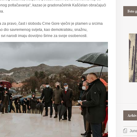
njenog potlačavanja“, kazao je gradonačelnik Kašćelan obraćajući
Foto g
ma.
a za pravo, čast i slobodu Crne Gore vječni je plamen u srcima
kao dio savremenog svijeta, kao demokratsku, snažnu,
 svi narodi imaju dovoljno širine za svoje osobenosti.
Arhiv
Jun