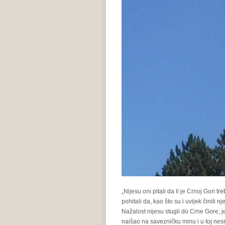
„Nijesu oni pitali da li je Crnoj Gori t
pohitali da, kao što su i uvijek činili nj
Nažalost nijesu stugli do Crne Gore, j
naišao na savezničku minu i u toj nesr