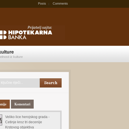
Posts
Comments
kulture
elnosti iz kulture
anije
Komentari
Veliko lice herojskog grada -
Cetinje kroz tri decenije
Krstovog objektiva