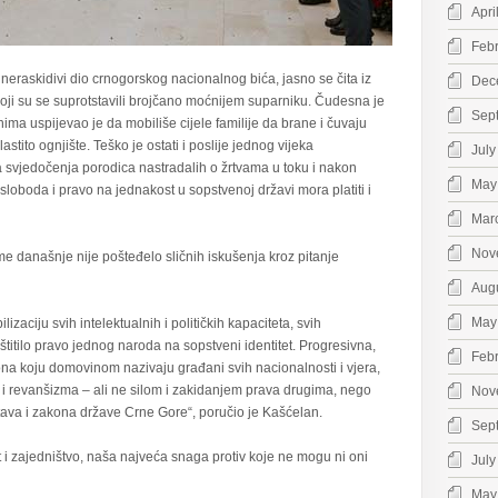
Apri
Feb
neraskidivi dio crnogorskog nacionalnog bića, jasno se čita iz
Dec
ji su se suprotstavili brojčano moćnijem suparniku. Čudesna je
Sep
a uspijevao je da mobiliše cijele familije da brane i čuvaju
stito ognjište. Teško je ostati i poslije jednog vijeka
July
a svjedočenja porodica nastradalih o žrtvama u toku i nakon
May
loboda i pravo na jednakost u sopstvenoj državi mora platiti i
Mar
Nov
me današnje nije pošteđelo sličnih iskušenja kroz pitanje
Aug
May
izaciju svih intelektualnih i političkih kapaciteta, svih
titilo pravo jednog naroda na sopstveni identitet. Progresivna,
Feb
ona koju domovinom nazivaju građani svih nacionalnosti i vjera,
e i revanšizma – ali ne silom i zakidanjem prava drugima, nego
Nov
ava i zakona države Crne Gore“, poručio je Kašćelan.
Sep
 i zajedništvo, naša najveća snaga protiv koje ne mogu ni oni
July
May