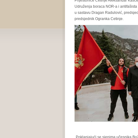
Prijestonice Cetinje Aleksandar Kašće
Udruženja boraca NOR-a i antifašista
u sastavu Dragan Radulović, predsjedn
predsjednik Ogranka Cetinje.
„Poklanjajući se sjenima učesnika Bo