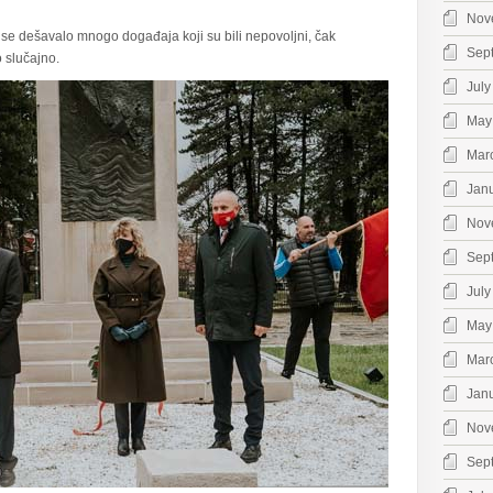
Nov
 se dešavalo mnogo događaja koji su bili nepovoljni, čak
Sep
o slučajno.
July
May
Mar
Jan
Nov
Sep
July
May
Mar
Jan
Nov
Sep