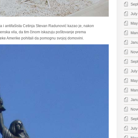
Sep
July
May
i antifašista Cetinja Stevan Radunović kazao je, nakon
nska vila, da tim činom iskazuju poštovanje prema
Mar
leke Amerike pohitali da pomognu svojoj domovini.
Jan
Nov
Sep
July
May
Mar
Jan
Nov
Sep
July