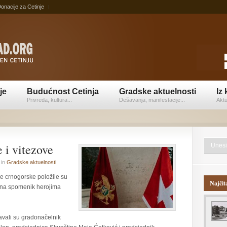
onacije za Cetinje
je
Budućnost Cetinja
Gradske aktuelnosti
Iz 
Privreda, kultura...
Dešavanja, manifestacije...
Aktu
 i vitezove
in
Gradske aktuelnosti
ce crnogorske položile su
Najčit
 na spomenik herojima
avali su gradonačelnik