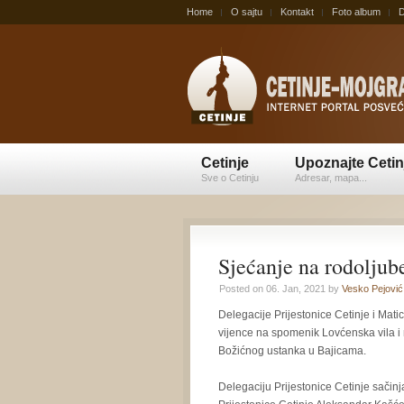
Home
O sajtu
Kontakt
Foto album
D
Cetinje
Upoznajte Cetin
Sve o Cetinju
Adresar, mapa...
Sjećanje na rodoljube
Posted on 06. Jan, 2021 by
Vesko Pejović
Delegacije Prijestonice Cetinje i Mati
vijence na spomenik Lovćenska vila i
Božićnog ustanka u Bajicama.
Delegaciju Prijestonice Cetinje sačinj