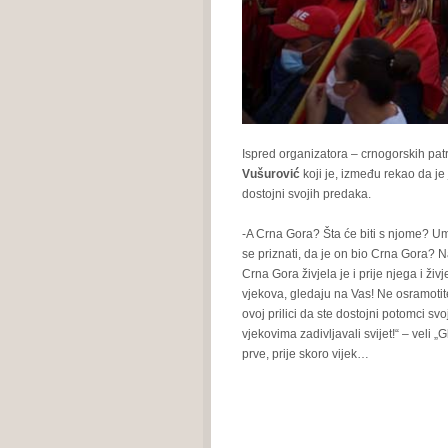
Ispred organizatora – crnogorskih patr
Vušurović
koji je, između rekao da je 
dostojni svojih predaka.
-A Crna Gora? Šta će biti s njome? Um
se priznati, da je on bio Crna Gora? 
Crna Gora živjela je i prije njega i ži
vjekova, gledaju na Vas! Ne osramotite
ovoj prilici da ste dostojni potomci sv
vjekovima zadivljavali svijet!“ – veli
prve, prije skoro vijek…