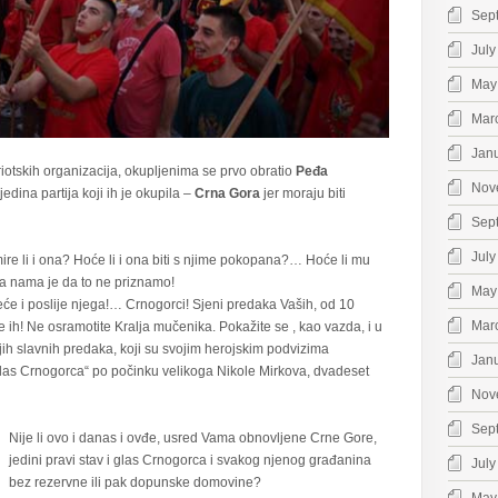
Sep
July
May
Mar
Jan
iotskih organizacija, okupljenima se prvo obratio
Peđa
Nov
jedina partija koji ih je okupila –
Crna Gora
jer moraju biti
Sep
July
ire li i ona? Hoće li i ona biti s njime pokopana?… Hoće li mu
Na nama je da to ne priznamo!
May
vjeće i poslije njega!… Crnogorci! Sjeni predaka Vaših, od 10
Mar
 ih! Ne osramotite Kralja mučenika. Pokažite se , kao vazda, i u
ojih slavnih predaka, koji su svojim herojskim podvizima
Jan
 „Glas Crnogorca“ po počinku velikoga Nikole Mirkova, dvadeset
Nov
Sep
Nije li ovo i danas i ovđe, usred Vama obnovljene Crne Gore,
jedini pravi stav i glas Crnogorca i svakog njenog građanina
July
bez rezervne ili pak dopunske domovine?