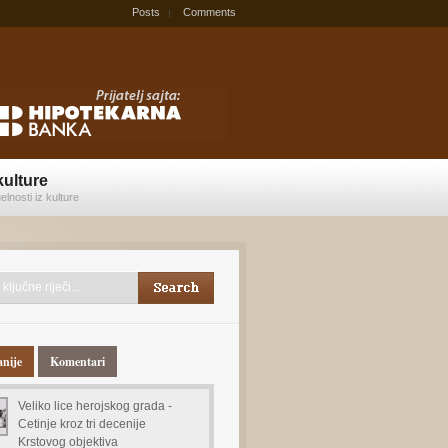
Posts
Comments
kulture
elnosti iz kulture
anije
Komentari
Veliko lice herojskog grada -
Cetinje kroz tri decenije
Krstovog objektiva