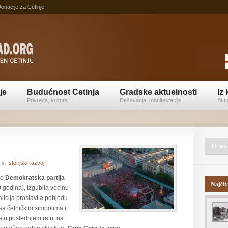
onacije za Cetinje
je
Budućnost Cetinja
Gradske aktuelnosti
Iz 
Privreda, kultura...
Dešavanja, manifestacije...
Aktu
in
Istorijski razvoj
je
Demokratska partija
Najčit
0 godina), izgubila većinu
licija proslavila pobjedu
sa četničkim simbolima i
a u poslednjem ratu, na