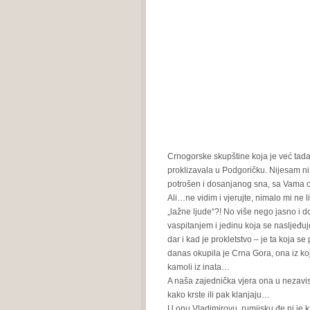
Crnogorske skupštine koja je već tada
proklizavala u Podgoričku. Nijesam ni 
potrošen i dosanjanog sna, sa Vama
Ali…ne vidim i vjerujte, nimalo mi ne 
„lažne ljude“?! No više nego jasno i do
vaspitanjem i jedinu koja se nasljeđuj
dar i kad je prokletstvo – je ta koja s
danas okupila je Crna Gora, ona iz koje 
kamoli iz inata…
A naša zajednička vjera ona u nezavis
kako krste ili pak klanjaju…
U onu Vladimirovu, rumijsku đe ni je kr