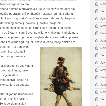
Nov
a Skenderbegom orođenu.
venoga poimanja pravoslavlja, đe je Svecu živome opat bio
Sep
vački pobratim, u čijoj Skupštini skupa i jednaki $eđahu
i Muftija crnogorski, Crnu Goru Konkordata, zemlju begova
July
odarevih pjesama ljubavima i junaštvu inovjernih…
May
a sa nama bijele muke od Crne Ruke trpljahu i od muka
mena do Skadra i sami $ever udavljene Kraljevine, kad plamen,
Mar
naše kuće, jednako pune samo gladi, đece, siromaštva i prkosa…
Jan
čno i zavazda zgrli, sljubi i skova u jedno, pobjedničko oro…
, dajemo – da pod ovim
Nov
i crnih tica, a kamoli
Sep
ro, svi gorski vuci iz
July
rok slobode, sa već viđenim
May
spremaju i nude, nakon,
o uspješni da su
Mar
njem ropstvu uspjeli da
mske karijere za duboko
Jan
Nov
odu“ 23 godine između dva
i jedne Rokoče Cucke, i
Sep
Belvederski masakr i