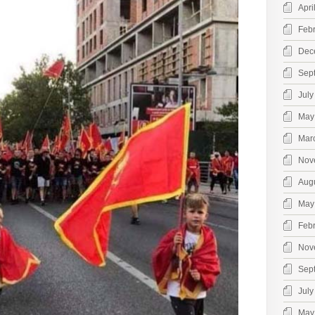
Apri
Feb
Dec
Sep
July
May
Mar
Nov
Aug
May
Feb
Nov
Sep
July
May