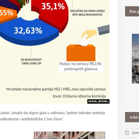
Foto g
zatori, okupili da dignu glas u odbranu “jedine istinske svetinje
Arhiv
tikulturne i antifašističke Crne Gore”.
Jun