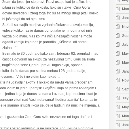
May
Znam da jeste, jer ste pravi. Pravi ustaju kad je teško. I ne
pitaju se koliko će da ih košta. Iako su i takvi i Crna Gora
Mar
dovde dovedeni i zbog toga što su se mnogi drugi pitali koliko
Jan
bi još mogli da od nje uzmu.
Sađu li sa svojih marljivo zgrtanih štekova na svoju zemlju,
Nov
viđeće koliko nas je danas puno, iako je mnogima od njih
Sep
vazda bilo malo. Nas kojima ničija nezajažljivost ne može
ogaditi zemlju koja nas je porodila. „Krševita, ali nama
July
zlatna…“
Bezmalo je 30 godina otkako sam, februara 92. premlad imao
May
čast da govorim na skupu za nezavisnu Crnu Goru sa skala
Mar
, tragično po sebe i jedinu pravu Jugoslaviju, opasno
slutio da ću danas par stotina metara i 28 godina dalje,
Jan
 o ovome… Više i ne vidim kao nekad…
Nov
ličite na „đavolji nakot“?! I nikako da među Vama prepoznam
bro vidim tu jedinu partijsku knjižicu koja se prima rođenjem i
Sep
e – jedina koja je danas sa nama i uz nas, koju nosimo i kad je
July
e ponosno vijori nad Vašim glavama! I jedina „partija“ koja nas je
je sramno istupiti i koja se, đe je ljudi, ni na muci ne mijenja, a
May
Mar
nu i građansku Crnu Goru svih, nezavisno od toga dal΄ se i
Jan
st bio i ostao jedinstvo, a ne raskršće, i onu krune Bodinove,