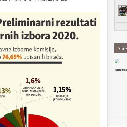
 održan patriotski skup “
Crna Gora te zov
e”…
Vrije
Automat