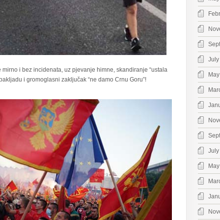
Feb
Nov
Sep
July
e mirno i bez incidenata, uz pjevanje himne, skandiranje “ustala
May
 bakljadu i gromoglasni zaključak “ne damo Crnu Goru”!
Mar
Jan
Nov
Sep
July
May
Mar
Jan
Nov