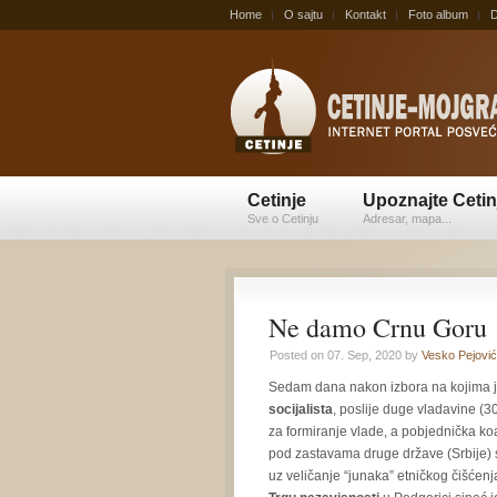
Home
O sajtu
Kontakt
Foto album
D
Cetinje
Upoznajte Cetin
Sve o Cetinju
Adresar, mapa...
Ne damo Crnu Goru
Posted on 07. Sep, 2020 by
Vesko Pejović
Sedam dana nakon izbora na kojima 
socijalista
, poslije duge vladavine (3
za formiranje vlade, a pobjednička koa
pod zastavama druge države (Srbije) 
uz veličanje “junaka” etničkog čišćenj