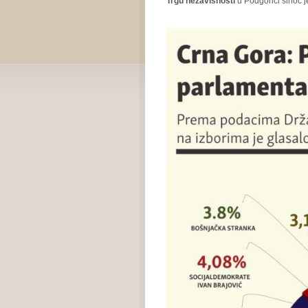
Trgu nezavisnosti
u Podgorici sinoć je