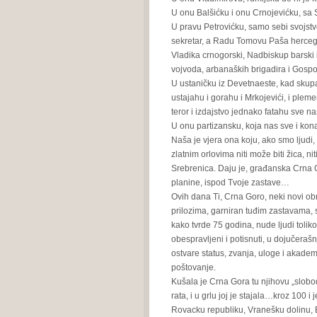
U onu Balšićku i onu Crnojevićku, s
U pravu Petrovićku, samo sebi svojst
sekretar, a Radu Tomovu Paša hercego
Vladika crnogorski, Nadbiskup barski 
vojvoda, arbanaških brigadira i Gosp
U ustaničku iz Devetnaeste, kad skup
ustajahu i gorahu i Mrkojevići, i ple
teror i izdajstvo jednako fatahu sve 
U onu partizansku, koja nas sve i kona
Naša je vjera ona koju, ako smo ljudi
zlatnim orlovima niti može biti žica, nit
Srebrenica. Daju je, građanska Crna Go
planine, ispod Tvoje zastave…
Ovih dana Ti, Crna Goro, neki novi ob
prilozima, garniran tuđim zastavama, 
kako tvrde 75 godina, nude ljudi tolik
obespravljeni i potisnuti, u dojučeraš
ostvare status, zvanja, uloge i akade
poštovanje.
Kušala je Crna Gora tu njihovu „slob
rata, i u grlu joj je stajala…kroz 100 
Rovacku republiku, Vranešku dolinu, 