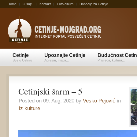
Home
O sajtu
Kontakt
Foto album
Donacije za Cetinje
Cetinje
Upoznajte Cetinje
Budućnost Cetin
Sve o Cetinju
Adresar, mapa...
Privreda, kultura...
Cetinjski šarm – 5
Posted on 09. Aug, 2020 by
Vesko Pejović
in
Iz kulture