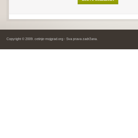
Copyright © 2009. cetinje-mojgrad.org - Sva prava zadržana.